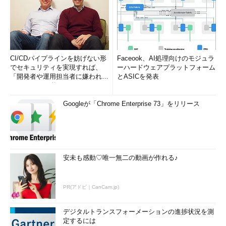
CI/CDパイプラインを妨げない形
Faceook、AI処理向けのモジュラ
でセキュリティを実現すれば、
ーハードウェアプラットフォーム
「開発者や運用担当者に嫌われな
とASICを発表
いWAF」は可能か
Googleが「Chrome Enterprise 73」をリリース
安未も感動♡唯一無二の動画が作れる♪
PR(アドビ｜CanCam.jp)
デジタルトランスフォーメーションの進捗状況を測
定するには