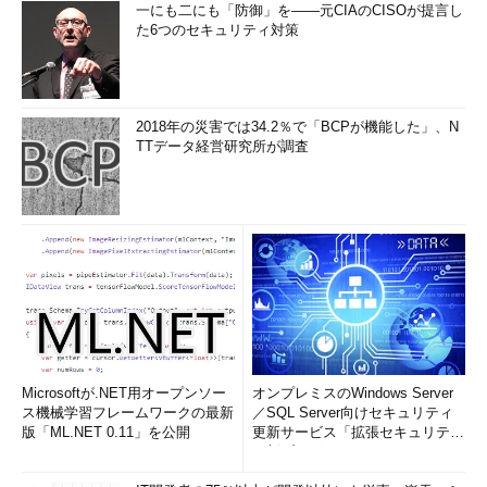
一にも二にも「防御」を――元CIAのCISOが提言し
た6つのセキュリティ対策
2018年の災害では34.2％で「BCPが機能した」、N
TTデータ経営研究所が調査
Microsoftが.NET用オープンソー
オンプレミスのWindows Server
ス機械学習フレームワークの最新
／SQL Server向けセキュリティ
版「ML.NET 0.11」を公開
更新サービス「拡張セキュリティ
更新プログ...