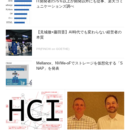
IT開発者の75％以上が開発以外にも従事、楽天コミ
ュニケーションズ調べ
【見城徹×藤田晋】AI時代でも変わらない経営者の
本質
PR(FINCHI on GOETHE)
Mellanox、NVMe-oFでストレージを仮想化する「S
NAP」を発表