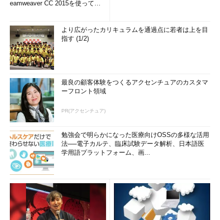
eamweaver CC 2015を使って
み...
より広がったカリキュラムを通過点に若者は上を目
指す (1/2)
最良の顧客体験をつくるアクセンチュアのカスタマ
ーフロント領域
PR(アクセンチュア)
勉強会で明らかになった医療向けOSSの多様な活用
法──電子カルテ、臨床試験データ解析、日本語医
学用語プラットフォーム、画...