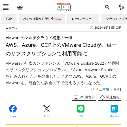
TOP
AIを作り動かし守り生かす
ロー/ノーコード
クラウドネイ
ニュース
2022年8月31日 公開
VMwareのマルチクラウド構想の一環
AWS、Azure、GCP上のVMware Cloudが、単一
のサブスクリプションで利用可能に
VMwareが年次カンファレンス「VMware Explore 2022」で同社
のサブスクリプションプログラムに「Azure VMware Solution」
を組み入れたことを発表した。これでAWS、Azure、GCP上の
VMwareを、統合的な課金の下で使えるようになった。
[
三木泉
，＠IT]
PC用表示
関連情報
Share
Post
LINE
Hatena