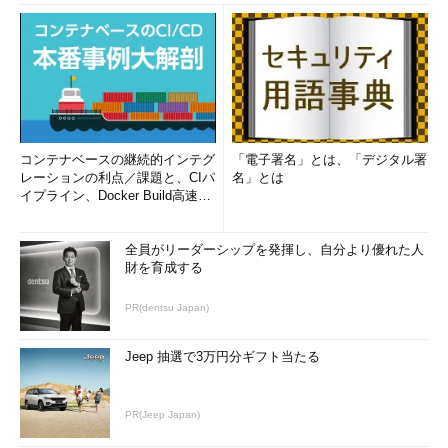
コンテナベースの継続的インテグ
「電子署名」とは、「デジタル署
レーションの利点／課題と、CIパ
名」とは
イプライン、Docker Build高速化
のコツ (1/2...
全員がリーダーシップを発揮し、自分より優れた人
財を育成する
PR(dentsu Japan)
Jeep 抽選で3万円分ギフト当たる
PR(Jeep Japan)