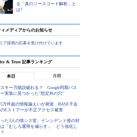
る「真のソースコード解析」と
は?
ティメディアからのお知らせ
リア採用の応募を受け付けています
rity & Trust 記事ランキング
月間
本日
スキー万能説破れる？ Google同期パス
キー実装に見つかった“想定外の穴”
85万件超の情報漏えいが発覚 BASE子会
社のEストアーが不正アクセス被害
たった3人の情シス室、インシデント後の対
策は「むしろ運用を減らす」 どう強化し
た？