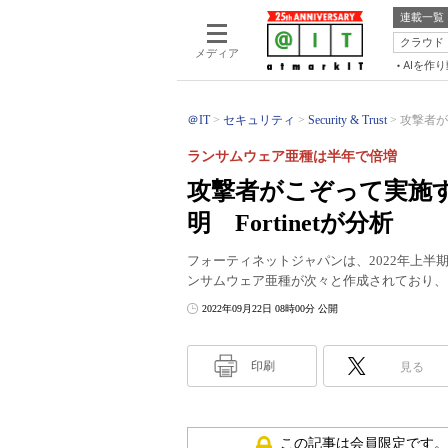
連載一覧
クラウド
メディア
AIを作
＠IT
セキュリティ
Security & Trust
攻撃者が
ランサムウェア亜種は半年で倍増
攻撃者がこぞって実施
明 Fortinetが分析
フォーティネットジャパンは、2022年上半
ンサムウェア亜種が次々と作成されており、
2022年09月22日 08時00分 公開
印刷
見る
この記事は会員限定です。