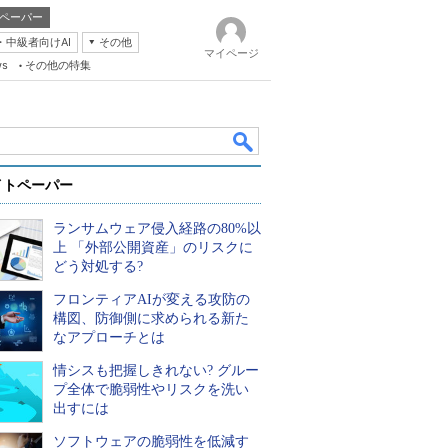
ペーパー
・中級者向けAI
その他
マイページ
ws
その他の特集
イトペーパー
ランサムウェア侵入経路の80%以
上 「外部公開資産」のリスクに
どう対処する?
フロンティアAIが変える攻防の
k
構図、防御側に求められる新た
なアプローチとは
情シスも把握しきれない? グルー
プ全体で脆弱性やリスクを洗い
出すには
ソフトウェアの脆弱性を低減す