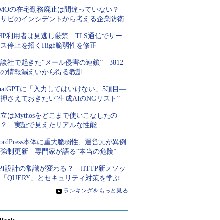
GMOの在宅勤務廃止は間違っていない？
ワサビのインシデントから考える企業防衛
HP利用者は見逃し厳禁 TLS通信でサー
ス停止を招くHigh脆弱性を修正
談社で起きた“メール侵害の連鎖” 3812
件の情報漏えいから得る教訓
hatGPTに「入力してはいけない」5項目―
押さえておきたい“生成AIのNGリスト”
立はMythosをどこまで使いこなしたの
か？ 実証で見えたリアルな性能
ordPress本体に重大脆弱性、運営元が異例
の強制更新 専門家が語る“本当の危険”
PI設計の常識が変わる？ HTTP新メソッ
「QUERY」とセキュリティ対策を学ぶ
»
ランキングをもっと見る