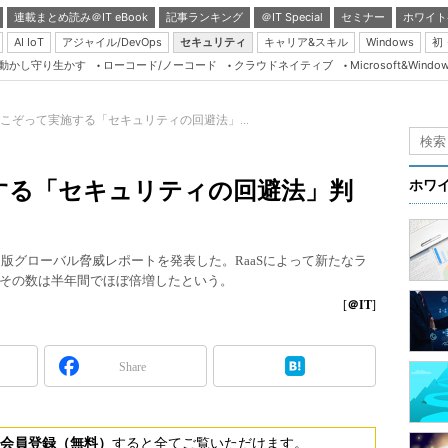
連載まとめ読み＠IT eBook
記事ランキング
＠IT Special
セミナー
ホワイト
AI IoT
アジャイル/DevOps
セキュリティ
キャリア&スキル
Windows
初
り動かし守り生かす
ローコード/ノーコード
クラウドネイティブ
Microsoft&Windo
Server & Storage
HTML5 + UX
こぞって実施する「セキュリティの回避法」...
Smart & Social
Coding Edge
する「セキュリティの回避法」判
ホワ
Java Agile
Database Expert
期版グローバル脅威レポートを発表した。RaaSによって新たなラ
Linux ＆ OSS
その数は半年間でほぼ倍増したという。
Master of IP Networ
[
＠IT
]
Security & Trust
Share
Test & Tools
Insider.NET
ブログ
会員登録（無料）
すると全てご覧いただけます。