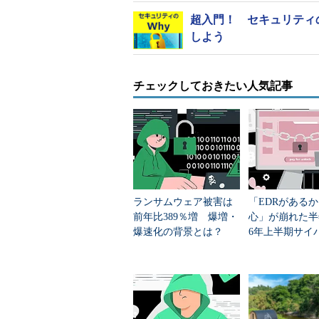
超入門！ セキュリティ
しよう
チェックしておきたい人気記事
ランサムウェア被害は
「EDRがある
前年比389％増 爆増・
心」が崩れた半年
爆速化の背景とは？
6年上半期サイ
から見えた防御