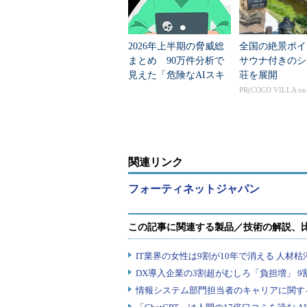
2026年上半期の脅威総
全国の絶景ポイ
まとめ 90万件分析で
サウナ付きのシ
見えた「危険なAIスキ
荘を展開
ル」の正体
PR(COCO VILLA o
関連リンク
フォーティネットジャパン