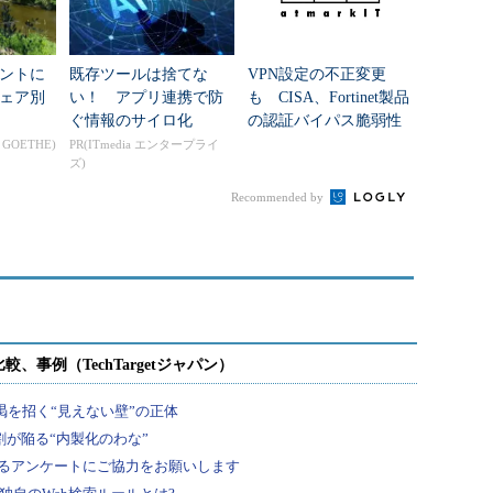
ントに
既存ツールは捨てな
VPN設定の不正変更
ェア別
い！ アプリ連携で防
も CISA、Fortinet製品
ぐ情報のサイロ化
の認証バイパス脆弱性
に関するガイダンスを
n GOETHE)
PR(ITmedia エンタープライ
ズ)
公開
Recommended by