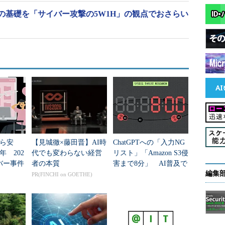
の基礎を「サイバー攻撃の5W1H」の観点でおさらい
から安
【見城徹×藤田晋】AI時
ChatGPTへの「入力NG
 202
代でも変わらない経営
リスト」「Amazon S3侵
バー事件
者の本質
害まで8分」 AI普及で
編集
の限界
セキュリティの“前
PR(FINCHI on GOETHE)
提”が崩壊