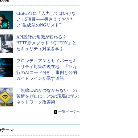
Book
ChatGPTに「入力してはいけな
い」5項目――押さえておきた
い“生成AIのNGリスト”
API設計の常識が変わる？
HTTP新メソッド「QUERY」と
セキュリティ対策を学ぶ
フロンティアAIとサイバーセキ
ュリティ対策の現在地 「17万
行のAIコード分析」事例と公的
ガイドラインが示す道筋
「無線LANがつながらない」の
苦情をゼロに 3つの現場に学ぶ
ネットワーク改善術
»
一覧ページへ
のテーマ