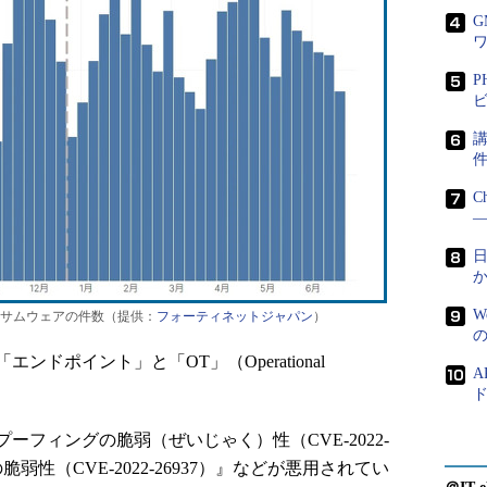
P
ビ
講
C
―
日
W
ランサムウェアの件数（提供：
フォーティネットジャパン
）
ポイント」と「OT」（Operational
A
ド
フィングの脆弱（ぜいじゃく）性（CVE-2022-
弱性（CVE-2022-26937）』などが悪用されてい