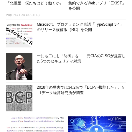
『北極星 僕たちはどう働くか』
集約できるWebアプリ「EXIST」
を公開
PR(FINCHI on GOETHE)
Microsoft、プログラミング言語「TypeScript 3.4」
のリリース候補版（RC）を公開
一にも二にも「防御」を――元CIAのCISOが提言し
た6つのセキュリティ対策
2018年の災害では34.2％で「BCPが機能した」、N
TTデータ経営研究所が調査