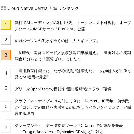
Cloud Native Central 記事ランキング
無料でAIコーディングの利用状況、トークンコスト可視化 オープ
ンソースのMCPサーバ「Preflight」公開
AIガバナンスの失敗を招くのは「人のギャップ」
「AI時代、開発スピード／規模は認知限界超え」 障害対応の初期
調査15分をどう「実質ゼロ」にした？
「運用負荷は減った、だが心理負担は増えた」 結局は人が面倒を
見る“AI運用の矛盾”
グリーがOpenStackで目指す“適材適所”なクラウド環境
クラウドネイティブをけん引してきた「Docker」10周年 前佛氏
が「コンテナの価値を実感するのにちょうど良いタイミング」と断
言する理由
グレープシティ、データ接続ツール「CData」の新製品を発表
――Google Analytics、Dynamics CRMなどに対応