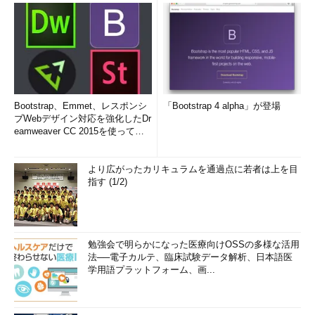
Bootstrap、Emmet、レスポンシ
「Bootstrap 4 alpha」が登場
ブWebデザイン対応を強化したDr
eamweaver CC 2015を使って
み...
より広がったカリキュラムを通過点に若者は上を目
指す (1/2)
勉強会で明らかになった医療向けOSSの多様な活用
法──電子カルテ、臨床試験データ解析、日本語医
学用語プラットフォーム、画...