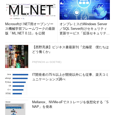
Microsoftが.NET用オープンソー
オンプレミスのWindows Server
ス機械学習フレームワークの最新
／SQL Server向けセキュリティ
版「ML.NET 0.11」を公開
更新サービス「拡張セキュリティ
更新プログ...
【西野亮廣】ビジネス書最新刊『北極星 僕たちは
どう働くか』
PR(FINCHI on GOETHE)
IT開発者の75％以上が開発以外にも従事、楽天コミ
ュニケーションズ調べ
Mellanox、NVMe-oFでストレージを仮想化する「S
NAP」を発表