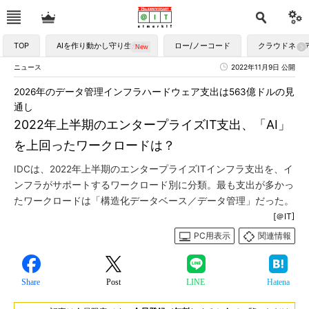
TOP
AIを作り動かし守り生かす
ロー/ノーコード
クラウドネイ
ニュース
2022年11月9日 公開
2026年のデータ管理インフラハードウェア支出は563億ドルの見
通し
2022年上半期のエンタープライズIT支出、「AI」
を上回ったワークロードは？
IDCは、2022年上半期のエンタープライズITインフラ支出を、イ
ンフラがサポートするワークロード別に分類。最も支出が多かっ
たワークロードは「構造化データベース／データ管理」だった。
[＠IT]
PC用表示
関連情報
Share
Post
LINE
Hatena