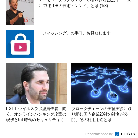
データベースウォッチャーが振り返る2015年、「次
に“来る”DBの技術トレンド」とは (1/3)
「フィッシング」の手口、お見せします
ESET ウイルスラボ総責任者に聞
ブロックチェーンの実証実験に取
く、オンラインバンキング攻撃の
り組む国内企業20社の社名が公
現状とIoT時代のセキュリティ (1/
開、その利用用途とは
2)
Recommended by