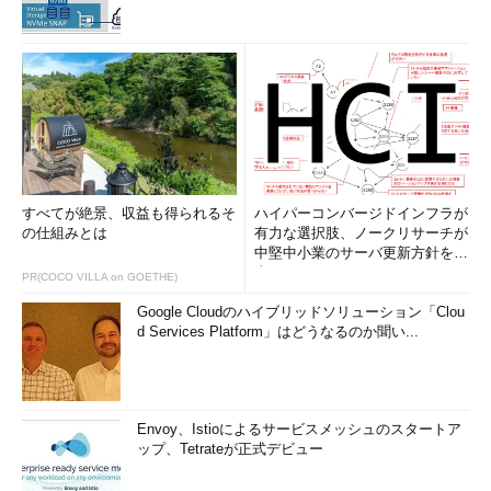
すべてが絶景、収益も得られるそ
ハイパーコンバージドインフラが
の仕組みとは
有力な選択肢、ノークリサーチが
中堅中小業のサーバ更新方針を調
査
PR(COCO VILLA on GOETHE)
Google Cloudのハイブリッドソリューション「Clou
d Services Platform」はどうなるのか聞い...
Envoy、Istioによるサービスメッシュのスタートア
ップ、Tetrateが正式デビュー