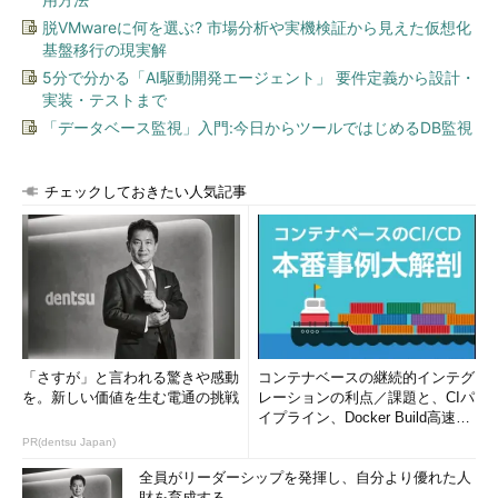
脱VMwareに何を選ぶ? 市場分析や実機検証から見えた仮想化
基盤移行の現実解
5分で分かる「AI駆動開発エージェント」 要件定義から設計・
実装・テストまで
「データベース監視」入門:今日からツールではじめるDB監視
チェックしておきたい人気記事
「さすが」と言われる驚きや感動
コンテナベースの継続的インテグ
を。新しい価値を生む電通の挑戦
レーションの利点／課題と、CIパ
イプライン、Docker Build高速化
のコツ (1/2...
PR(dentsu Japan)
全員がリーダーシップを発揮し、自分より優れた人
財を育成する