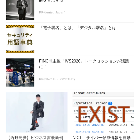
PR(dentsu Japan)
「電子署名」とは、「デジタル署名」とは
FINCHI主催「IVS2026」トークセッションが話題
に！
PR(FINCHI on GOETHE)
【西野亮廣】ビジネス書最新刊
NICT、サイバー脅威情報を自動