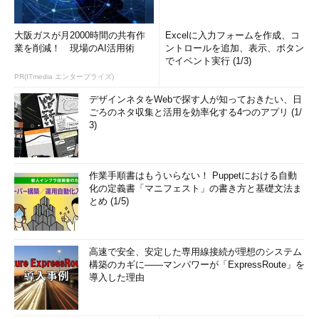
大阪ガスが月2000時間の共有作
Excelに入力フォームを作成、コ
業を削減！ 現場のAI活用術
ントロールを追加、表示、ボタン
でイベント実行 (1/3)
PR(ITmedia エンタープライズ)
デザインネタをWebで探す人が知っておきたい、日
ごろのネタ収集と活用を効率化する4つのアプリ (1/
3)
作業手順書はもういらない！ Puppetにおける自動
化の定義書「マニフェスト」の書き方と基礎文法ま
とめ (1/5)
高速で安全、安定した専用線接続が理想のシステム
構築のカギに――マンパワーが「ExpressRoute」を
導入した理由