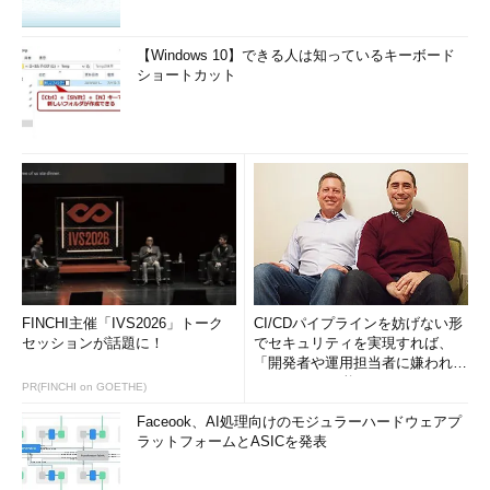
【Windows 10】できる人は知っているキーボード
ショートカット
FINCHI主催「IVS2026」トーク
CI/CDパイプラインを妨げない形
セッションが話題に！
でセキュリティを実現すれば、
「開発者や運用担当者に嫌われな
いWAF」は可能か
PR(FINCHI on GOETHE)
Faceook、AI処理向けのモジュラーハードウェアプ
ラットフォームとASICを発表