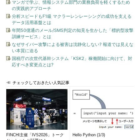
マンガで学ぶ、情報システム部門の業務負荷を軽くするため
の実践的アプローチ
分析スピードもF1級 マクラーレンレーシングの成功を支える
データ活用基盤とは
年間50億通のメール/SMS判定の知見を生かした「標的型攻撃
訓練サービス」とは
なぜサイバー攻撃による被害は沈静化しない? 報道では見えな
い本質に迫る
国税庁の次世代基幹システム「KSK2」稼働開始に向けて、対
応すべき変更点とは?
チェックしておきたい人気記事
FINCHI主催「IVS2026」トーク
Hello Python (1/3)