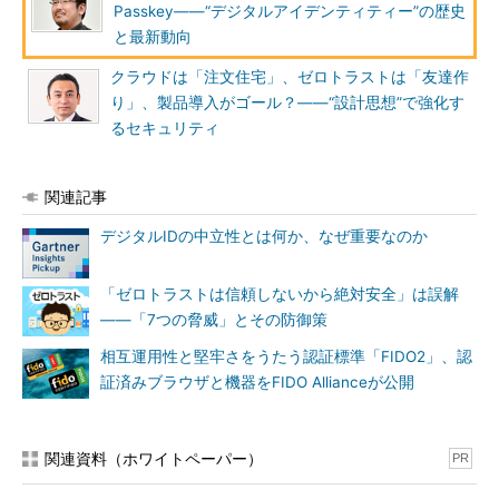
Passkey――“デジタルアイデンティティー”の歴史
と最新動向
クラウドは「注文住宅」、ゼロトラストは「友達作
り」、製品導入がゴール？――“設計思想”で強化す
るセキュリティ
関連記事
デジタルIDの中立性とは何か、なぜ重要なのか
「ゼロトラストは信頼しないから絶対安全」は誤解
――「7つの脅威」とその防御策
相互運用性と堅牢さをうたう認証標準「FIDO2」、認
証済みブラウザと機器をFIDO Allianceが公開
関連資料（ホワイトペーパー）
PR