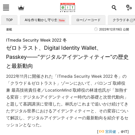
TOP
AIを作り動かし守り生かす
ロー/ノーコード
クラウドネイ
連載
2022年12月19日 公開
ITmedia Security Week 2022 冬
ゼロトラスト、Digital Identity Wallet、
Passkey――“デジタルアイデンティティー”の歴史
と最新動向
2022年11月に開催された「ITmedia Security Week 2022 冬」の
「クラウド＆ゼロトラスト」ゾーンにおいて、パロンゴ 取締役
兼 最高技術責任者／LocationMind 取締役の林達也氏が「加熱す
る変容：デジタルアイデンティティー時代の基礎と次世代動向」
と題して基調講演に登壇した。林氏がこれまで追いかけ続けてき
たデジタル世界におけるアイデンティティーと、その変容につい
て解説し、デジタルアイデンティティーの最新動向を紹介するセ
ッションとなった。
[
宮田健
，＠IT]