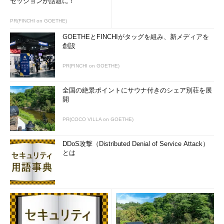
セッションが話題に！
PR(FINCHI on GOETHE)
GOETHEとFINCHIがタッグを組み、新メディアを
創設
PR(FINCHI on GOETHE)
全国の絶景ポイントにサウナ付きのシェア別荘を展
開
PR(COCO VILLA on GOETHE)
DDoS攻撃（Distributed Denial of Service Attack）
とは