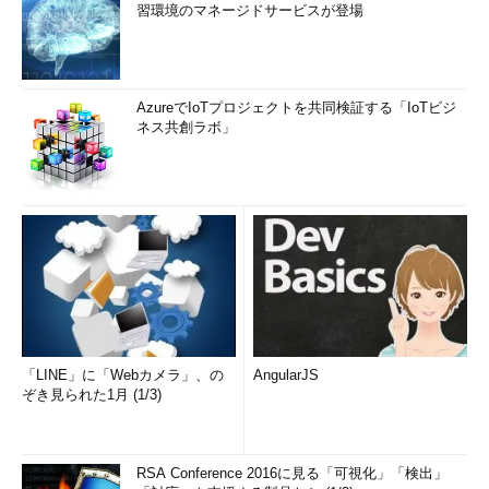
習環境のマネージドサービスが登場
AzureでIoTプロジェクトを共同検証する「IoTビジ
ネス共創ラボ」
「LINE」に「Webカメラ」、の
AngularJS
ぞき見られた1月 (1/3)
RSA Conference 2016に見る「可視化」「検出」