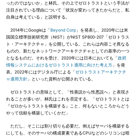
ったのではないか」と林氏。その上でゼロトラストという手法が
注目されている理由について「状況が変わってきたからだと、私
自身は考えている」と説明する。
2014年にGoogleは「
Beyond Corp
」を発表し、2020年には米
国国立標準技術研究所（NIST）がNIST SP800-207「ゼロトラス
ト・アーキテクチャ」を公開している。これらは内容こそ異なる
ものの、新たなネットワークアーキテクチャとしての基準の一つ
となるものだ。それを受け、2020年には日本においても「
政府
情報システムにおけるゼロトラスト適用に向けた考え方
」を発
表。2022年にはデジタル庁による「
ゼロトラストアーキテクチ
ャ適用方針
」といった資料が公開されている。
ゼロトラストの意味として、「性善説から性悪説へ」と表現さ
れることが多いが、林氏はこれを否定する。「ゼロトラストとは
『ゼロからトラストを構築する』こと、何もないところからどう
やって信頼を構築していくかだ」
ただし、そこには割り切りも必要だ。例えばサーバを構築する
にしても、そのサーバの構成要素であるCPUなどのシリコンは暗