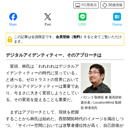
PC用表示
関連情報
Share
Post
LINE
Hatena
この記事は会員限定です。
会員登録（無料）
すると全てご覧いただけ
ます。
デジタルアイデンティティー、そのアプローチは
冒頭、林氏は「われわれはデジタルア
イデンティティーの時代に至っている」
と述べる。ゼロトラストの世界において
デジタルアイデンティティーは重要であ
り、今まさに大きく変容しようとしてい
パロンゴ 取締役 兼 最高技術
る。その変容を捉えることも重要だ。
責任者／LocationMind 取締
役 林達也氏
まずはアプローチとして、現状を把握
することから林氏は始めた。西部開拓時代のイメージを掲出しつ
つ、「サイバー空間においては攻撃者優位性が高く、自己防衛が