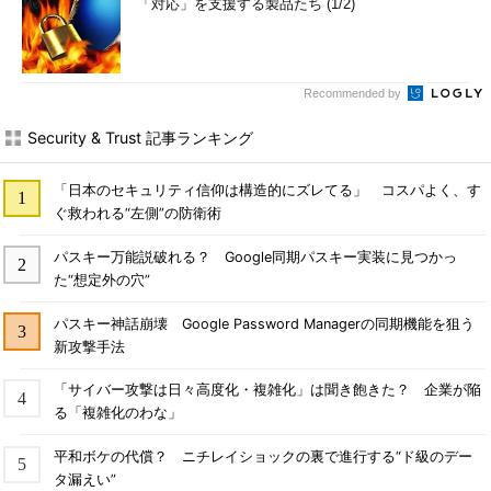
「対応」を支援する製品たち (1/2)
Recommended by
Security & Trust 記事ランキング
「日本のセキュリティ信仰は構造的にズレてる」 コスパよく、す
ぐ救われる“左側”の防衛術
パスキー万能説破れる？ Google同期パスキー実装に見つかっ
た“想定外の穴”
パスキー神話崩壊 Google Password Managerの同期機能を狙う
新攻撃手法
「サイバー攻撃は日々高度化・複雑化」は聞き飽きた？ 企業が陥
る「複雑化のわな」
平和ボケの代償？ ニチレイショックの裏で進行する“ド級のデー
タ漏えい”