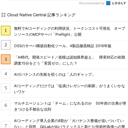
Recommended by
Cloud Native Central 記事ランキング
無料でAIコーディングの利用状況、トークンコスト可視化 オープ
ンソースのMCPサーバ「Preflight」公開
OSSのサーバ構築自動化ツール、4製品徹底検証 2016年版
「AI時代、開発スピード／規模は認知限界超え」 障害対応の初期
調査15分をどう「実質ゼロ」にした？
AIガバナンスの失敗を招くのは「人のギャップ」
AIコーディングだけでは「塩漬けレガシーの刷新」がうまくいかな
いワケ
マルチエージェントは「チーム」になれるのか 50年前の古典が突
きつける不都合な法則
AIコーディング導入企業の8割が「ガバナンス整備が追いついてい
ない」と回答 GitLabがAIパラドックスと新たな技術的負債への警