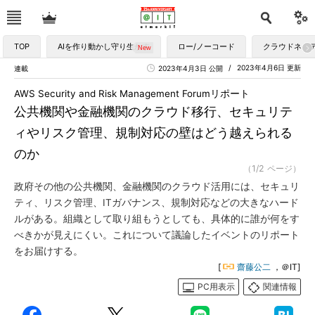
TOP
AIを作り動かし守り生かす
ロー/ノーコード
クラウドネイ
2023年4月6日 更新
連載
2023年4月3日 公開
AWS Security and Risk Management Forumリポート
公共機関や金融機関のクラウド移行、セキュリテ
ィやリスク管理、規制対応の壁はどう越えられる
のか
（1/2 ページ）
政府その他の公共機関、金融機関のクラウド活用には、セキュリ
ティ、リスク管理、ITガバナンス、規制対応などの大きなハード
ルがある。組織として取り組もうとしても、具体的に誰が何をす
べきかが見えにくい。これについて議論したイベントのリポート
をお届けする。
[
齋藤公二
，＠IT]
PC用表示
関連情報