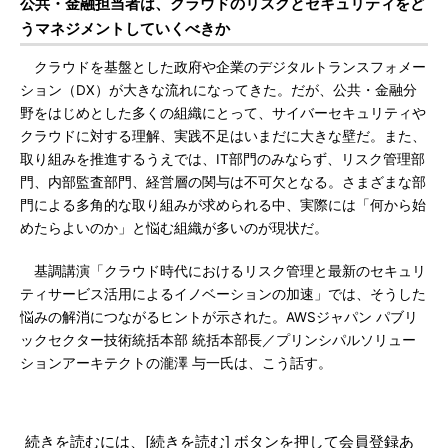
公共・金融担当者は、クラウドのリスクとセキュリティをど
うマネジメントしていくべきか
クラウドを基盤とした政府や企業のデジタルトランスフォメー
ション（DX）が大きな流れになってきた。だが、公共・金融分
野をはじめとした多くの組織にとって、サイバーセキュリティや
クラウドに対する理解、実践不足はいまだに大きな壁だ。また、
取り組みを推進するうえでは、IT部門のみならず、リスク管理部
門、内部監査部門、経営層の関与は不可欠となる。さまざまな部
門による多角的な取り組みが求められる中、実際には「何から始
めたらよいのか」と悩む組織が多いのが現状だ。
基調講演「クラウド時代におけるリスク管理と最新のセキュリ
ティサービス活用によるイノベーションの加速」では、そうした
悩みの解消につながるヒントが示された。AWSジャパン パブリ
ックセクター技術統括本部 統括本部長／プリンシパルソリュー
ションアーキテクトの瀧澤 与一氏は、こう話す。
続きを読むには、[続きを読む] ボタンを押して会員登録あ