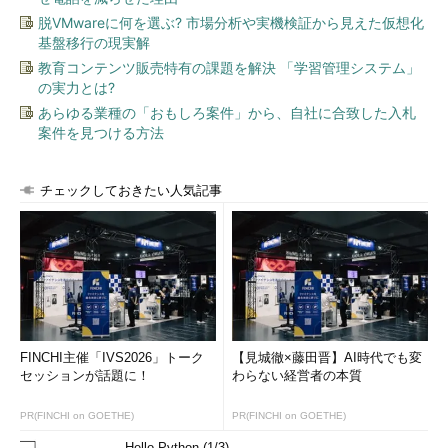
脱VMwareに何を選ぶ? 市場分析や実機検証から見えた仮想化
基盤移行の現実解
教育コンテンツ販売特有の課題を解決 「学習管理システム」
の実力とは?
あらゆる業種の「おもしろ案件」から、自社に合致した入札
案件を見つける方法
チェックしておきたい人気記事
FINCHI主催「IVS2026」トーク
【見城徹×藤田晋】AI時代でも変
セッションが話題に！
わらない経営者の本質
PR(FINCHI on GOETHE)
PR(FINCHI on GOETHE)
Hello Python (1/3)