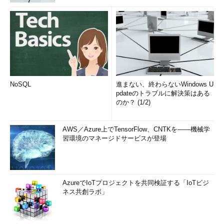
NoSQL
進まない、終わらないWindows U
pdateのトラブルに解決策はある
のか？ (1/2)
AWS／Azure上でTensorFlow、CNTKを――機械学
習環境のマネージドサービスが登場
AzureでIoTプロジェクトを共同検証する「IoTビジ
ネス共創ラボ」