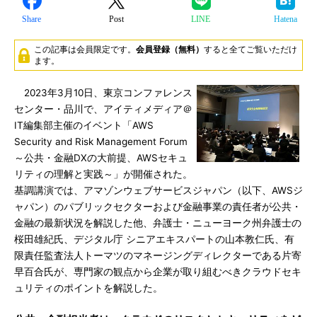
Share
Post
LINE
Hatena
この記事は会員限定です。
会員登録（無料）
すると全てご覧いただけ
ます。
2023年3月10日、東京コンファレンス
センター・品川で、アイティメディア＠
IT編集部主催のイベント「AWS
Security and Risk Management Forum
～公共・金融DXの大前提、AWSセキュ
リティの理解と実践～」が開催された。
基調講演では、アマゾンウェブサービスジャパン（以下、AWSジ
ャパン）のパブリックセクターおよび金融事業の責任者が公共・
金融の最新状況を解説した他、弁護士・ニューヨーク州弁護士の
桜田雄紀氏、デジタル庁 シニアエキスパートの山本教仁氏、有
限責任監査法人トーマツのマネージングディレクターである片寄
早百合氏が、専門家の観点から企業が取り組むべきクラウドセキ
ュリティのポイントを解説した。