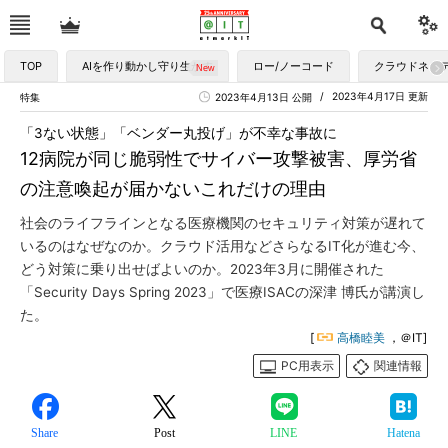
TOP
AIを作り動かし守り生かす
ロー/ノーコード
クラウドネイ
2023年4月17日 更新
特集
2023年4月13日 公開
「3ない状態」「ベンダー丸投げ」が不幸な事故に
12病院が同じ脆弱性でサイバー攻撃被害、厚労省
の注意喚起が届かないこれだけの理由
社会のライフラインとなる医療機関のセキュリティ対策が遅れて
いるのはなぜなのか。クラウド活用などさらなるIT化が進む今、
どう対策に乗り出せばよいのか。2023年3月に開催された
「Security Days Spring 2023」で医療ISACの深津 博氏が講演し
た。
[
高橋睦美
，＠IT]
PC用表示
関連情報
Share
Post
LINE
Hatena