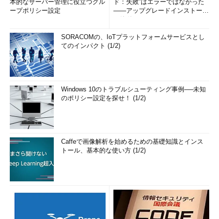
本的なサーバー管理に役立つグル
ド：失敗”はエラーではなかった
ープポリシー設定
――アップグレードインストール
の簡単まとめ (1/3...
SORACOMの、IoTプラットフォームサービスとし
てのインパクト (1/2)
Windows 10のトラブルシューティング事例──未知
のポリシー設定を探せ！ (1/2)
Caffeで画像解析を始めるための基礎知識とインス
トール、基本的な使い方 (1/2)