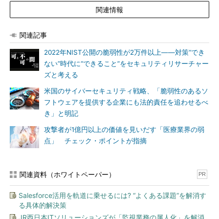
関連情報
関連記事
2022年NIST公開の脆弱性が2万件以上――対策“でき
ない”時代に“できること”をセキュリティリサーチャー
ズと考える
米国のサイバーセキュリティ戦略、「脆弱性のあるソ
フトウェアを提供する企業にも法的責任を追わせるべ
き」と明記
攻撃者が1億円以上の価値を見いだす「医療業界の弱
点」 チェック・ポイントが指摘
関連資料（ホワイトペーパー）
PR
Salesforce活用を軌道に乗せるには? “よくある課題”を解消す
る具体的解決策
JR西日本ITソリューションズが「監視業務の属人化」を解消