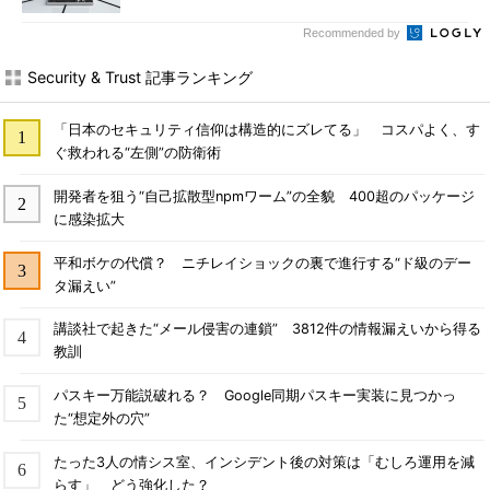
Recommended by
Security & Trust 記事ランキング
「日本のセキュリティ信仰は構造的にズレてる」 コスパよく、す
ぐ救われる“左側”の防衛術
開発者を狙う“自己拡散型npmワーム”の全貌 400超のパッケージ
に感染拡大
平和ボケの代償？ ニチレイショックの裏で進行する“ド級のデー
タ漏えい”
講談社で起きた“メール侵害の連鎖” 3812件の情報漏えいから得る
教訓
パスキー万能説破れる？ Google同期パスキー実装に見つかっ
た“想定外の穴”
たった3人の情シス室、インシデント後の対策は「むしろ運用を減
らす」 どう強化した？