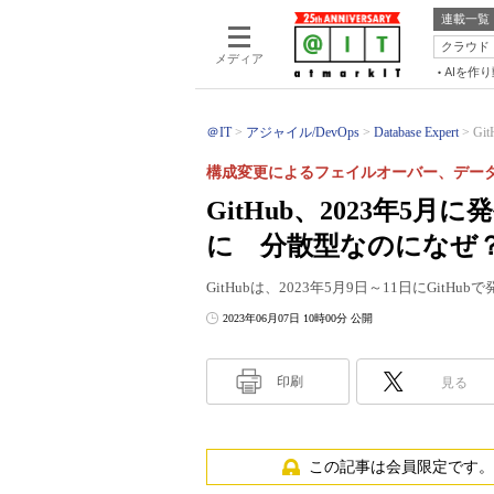
連載一覧
クラウド
メディア
AIを作
＠IT
アジャイル/DevOps
Database Expert
Gi
構成変更によるフェイルオーバー、デー
GitHub、2023年5
に 分散型なのになぜ
GitHubは、2023年5月9日～11日にGi
2023年06月07日 10時00分 公開
印刷
見る
この記事は会員限定です。