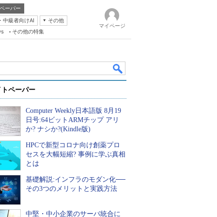
ペーパー
・中級者向けAI
その他
マイページ
ws
その他の特集
イトペーパー
Computer Weekly日本語版 8月19
日号:64ビットARMチップ アリ
か? ナシか?(Kindle版)
HPCで新型コロナ向け創薬プロ
k
セスを大幅短縮? 事例に学ぶ真相
とは
基礎解説:インフラのモダン化──
その3つのメリットと実践方法
中堅・中小企業のサーバ統合に