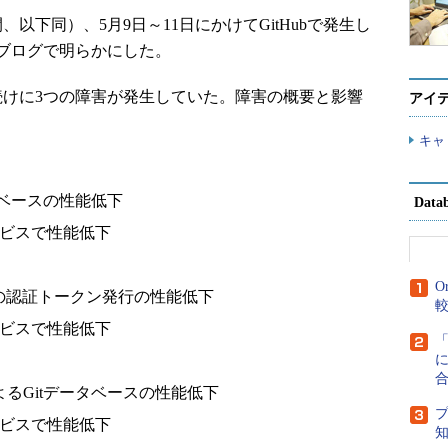
時間、以下同）、5月9日～11日にかけてGitHubで発生し
ブログで明らかにした。
て続けに3つの障害が発生していた。障害の概要と影響
アイ
キャ
タベースの性能低下
Dat
ービスで性能低下
O
Appの認証トークン発行の性能低下
ービスで性能低下
に
るGitデータベースの性能低下
ービスで性能低下