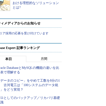
おける理想的なソリューション
とは?
ティメディアからのお知らせ
リア採用の応募を受け付けています
abase Expert 記事ランキング
月間
本日
racle DatabaseとMySQLの機能の違いを比
較表で理解する
「データのコピー」をやめて工数を8分の1
 古河電工は「100システムのデータ統
合」をどう実現？
プロとしてのバックアップ／リカバリ基礎
知識