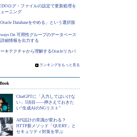
REDOログ・ファイルの設定で更新処理を
チューニング
Oracle Databaseをやめる」という選択肢
lways On 可用性グループのデータベース
の詳細情報を出力する
ーキテクチャから理解するOracleリカバ
リ
»
ランキングをもっと見る
Book
ChatGPTに「入力してはいけな
い」5項目――押さえておきた
い“生成AIのNGリスト”
API設計の常識が変わる？
HTTP新メソッド「QUERY」と
セキュリティ対策を学ぶ