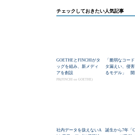
チェックしておきたい人気記事
GOETHEとFINCHIがタ
「脆弱なコード
ッグを組み、新メディ
タ漏えい、侵害
アを創設
るモデル」 開
不安をMicroso
PR(FINCHI on GOETHE)
解消するのか
社内データを扱えないA
誕生から7年「Ope