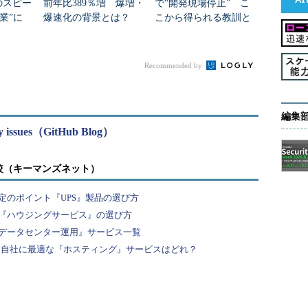
例のスピー
前年比389％増 爆増・
で“開発現場停止” こ
卒業”に
爆速化の背景とは？
こから得られる教訓と
のか
は？
Recommended by
編集
ity issues（GitHub Blog）
較（キーマンズネット）
定のポイント『UPS』製品の選び方
『ハウジングサービス』の選び方
データセンター運用』サービス一覧
… 自社に最適な『ホスティング』サービスはどれ？