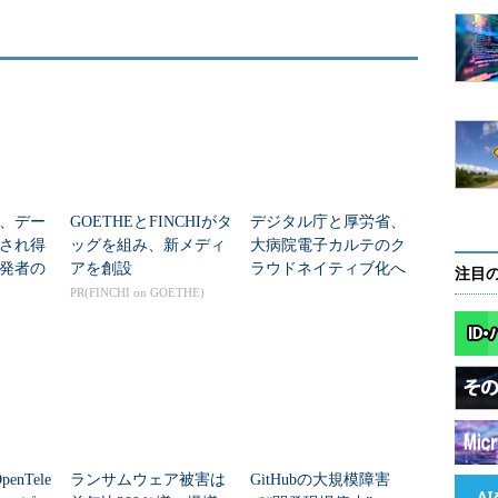
、デー
GOETHEとFINCHIがタ
デジタル庁と厚労省、
され得
ッグを組み、新メディ
大病院電子カルテのク
発者の
アを創設
ラウドネイティブ化へ
注目
ftはどう
本格始動 「野良VP
PR(FINCHI on GOETHE)
N」脱却へ
nTele
ランサムウェア被害は
GitHubの大規模障害