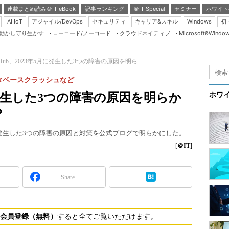
連載まとめ読み＠IT eBook
記事ランキング
＠IT Special
セミナー
ホワイト
AI IoT
アジャイル/DevOps
セキュリティ
キャリア&スキル
Windows
初
り動かし守り生かす
ローコード/ノーコード
クラウドネイティブ
Microsoft&Windo
Server & Storage
HTML5 + UX
tHub、2023年5月に発生した3つの障害の原因を明ら...
Smart & Social
タベースクラッシュなど
Coding Edge
月に発生した3つの障害の原因を明らか
ホワ
Java Agile
？
Database Expert
tHubで発生した3つの障害の原因と対策を公式ブログで明らかにした。
Linux ＆ OSS
[
＠IT
]
Master of IP Networ
Security & Trust
Share
Test & Tools
Insider.NET
会員登録（無料）
すると全てご覧いただけます。
ブログ