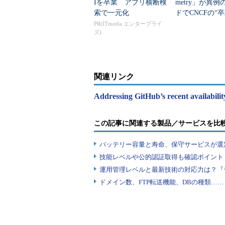
Iを卒業 アプリ横断検
metry」が異
索で一元化
ドでCNCFの“
なぜ支持される
PR(ITmedia エンタープライ
ズ)
関連リンク
Addressing GitHub’s recent availabil
この記事に関連する製品／サービスを比
バッテリー容量と寿命、保守サービスが選
技能レベルや公的認証取得も確認ポイント
運用管理レベルと最新技術の対応力は？『
ドメイン数、FTP転送機能、DBの種類…