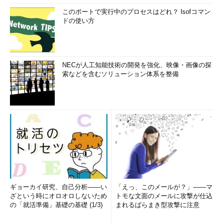
このポートで実行中のプロセスはどれ？ lsofコマン
ドの使い方
NECが人工知能技術の開発を強化、映像・画像の探
索などを含むソリューション体系を整備
ギョーカイ研究、自己分析――い
「えっ、このメールが？」――マ
ざという時にオロオロしないため
トモな文面のメールに攻撃が仕込
の「就活準備」基礎の基礎 (1/3)
まれるばらまき型攻撃に注意