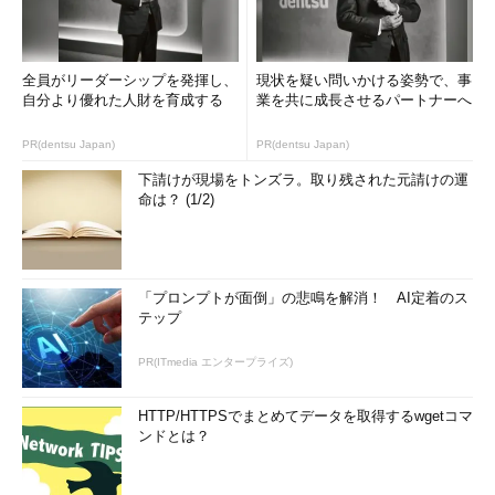
全員がリーダーシップを発揮し、
現状を疑い問いかける姿勢で、事
自分より優れた人財を育成する
業を共に成長させるパートナーへ
PR(dentsu Japan)
PR(dentsu Japan)
下請けが現場をトンズラ。取り残された元請けの運
命は？ (1/2)
「プロンプトが面倒」の悲鳴を解消！ AI定着のス
テップ
PR(ITmedia エンタープライズ)
HTTP/HTTPSでまとめてデータを取得するwgetコマ
ンドとは？