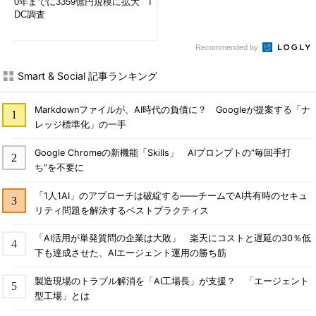
0年までに3359億円規模に拡大 I
DC調査
Recommended by
Smart & Social 記事ランキング
Markdownファイルが、AI時代の負債に？ Googleが提案する「ナ
レッジ標準化」の一手
Google Chromeの新機能「Skills」 AIプロンプトの“毎回手打
ち”を不要に
「1人1AI」のアプローチは破綻する――チームでAI共有時のセキュ
リティ問題を解決するベストプラクティス
「AI活用が単発質問の企業は大敗」 楽天にコストと遅延の30％低
下も達成させた、AIエージェント運用の勝ち筋
製造現場のトラブル解消を「AI工場長」が支援？ 「エージェント
型工場」とは