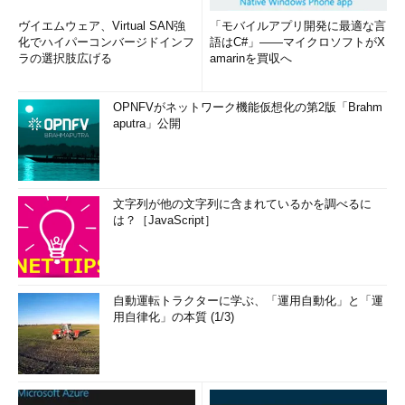
ヴイエムウェア、Virtual SAN強
「モバイルアプリ開発に最適な言
化でハイパーコンバージドインフ
語はC#」――マイクロソフトがX
ラの選択肢広げる
amarinを買収へ
OPNFVがネットワーク機能仮想化の第2版「Brahm
aputra」公開
文字列が他の文字列に含まれているかを調べるに
は？［JavaScript］
自動運転トラクターに学ぶ、「運用自動化」と「運
用自律化」の本質 (1/3)