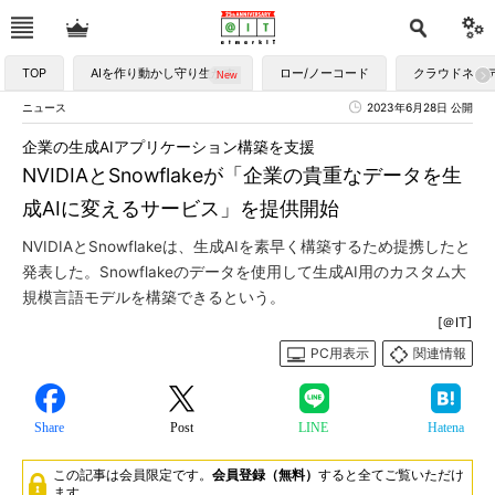
TOP
AIを作り動かし守り生かす
ロー/ノーコード
クラウドネイ
ニュース
2023年6月28日 公開
企業の生成AIアプリケーション構築を支援
NVIDIAとSnowflakeが「企業の貴重なデータを生
成AIに変えるサービス」を提供開始
NVIDIAとSnowflakeは、生成AIを素早く構築するため提携したと
発表した。Snowflakeのデータを使用して生成AI用のカスタム大
規模言語モデルを構築できるという。
[＠IT]
PC用表示
関連情報
Share
Post
LINE
Hatena
この記事は会員限定です。
会員登録（無料）
すると全てご覧いただけ
ます。