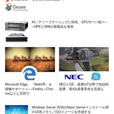
AI／ディープラーニングに特化、GPUサーバ続々─
─HPEとIBMが新製品を発表
Microsoft Edge、「WebVR」を
NECとGE、産業IoT分野で包括的
積極サポートへ──Firefox／Chro
提携 第4次産業革命を見据え
meなどと共同で
Windows Server 2016のNano Serverインストール用
のUSBメモリ／ISOイメージを作成する