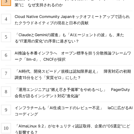
業”に なぜ支持されるのか
Cloud Native Community Japanキックオフミートアップで語られ
たクラウドネイティブの現在と日本の貢献
「ClaudeとGeminiの躍進」も「AIエージェントの波」も、来た
る“IT運用の変化”の序章に過ぎない？
AI推論を本番インフラへ オープン標準を担う分散推論フレームワ
ーク「llm-d」、CNCFが採択
「AI時代、開発スピード／規模は認知限界超え」 障害対応の初期
調査15分をどう「実質ゼロ」にした？
「運用エンジニアは“燃え尽き予備軍”をやめるべし」 PagerDuty
会長が語るインシデント対応“進化論”
インフラチームも「AI生成コードのレビュー不足」 IaCに広がるAI
コーディング
「AlmaLinux 9.2」がセキュリティ認証取得、企業の“OS選定”にど
う影響する？