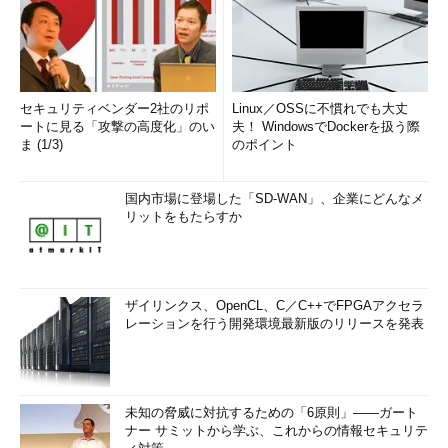
セキュリティベンダー2社のリポ
Linux／OSSに不慣れでも大丈
ートに見る「攻撃の高度化」のい
夫！ WindowsでDockerを扱う際
ま (1/3)
のポイント
国内市場に登場した「SD-WAN」、企業にどんなメ
リットをもたらすか
ザイリンクス、OpenCL、C／C++でFPGAアクセラ
レーションを行う開発環境最新版のリリースを発表
未知の脅威に対抗するための「6原則」――ガート
ナー サミットから学ぶ、これからの情報セキュリテ