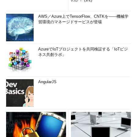
AWS／Azure上でTensorFlow、CNTKを――機械学
習環境のマネージドサービスが登場
AzureでIoTプロジェクトを共同検証する「IoTビジ
ネス共創ラボ」
AngularJS