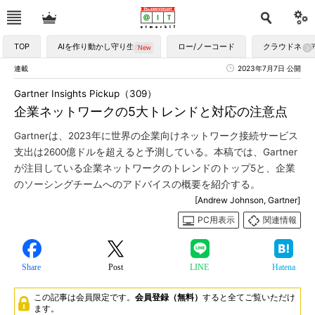
TOP
AIを作り動かし守り生かす
ロー/ノーコード
クラウドネイ
連載
2023年7月7日 公開
Gartner Insights Pickup（309）
企業ネットワークの5大トレンドと対応の注意点
Gartnerは、2023年に世界の企業向けネットワーク接続サービス
支出は2600億ドルを超えると予測している。本稿では、Gartner
が注目している企業ネットワークのトレンドのトップ5と、企業
のソーシングチームへのアドバイスの概要を紹介する。
[Andrew Johnson, Gartner]
PC用表示
関連情報
Share
Post
LINE
Hatena
この記事は会員限定です。
会員登録（無料）
すると全てご覧いただけ
ます。