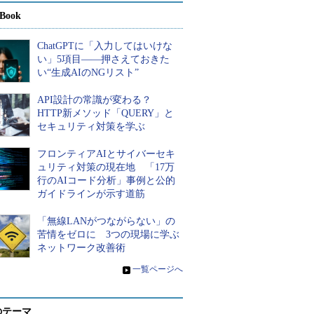
Book
ChatGPTに「入力してはいけな
い」5項目――押さえておきた
い“生成AIのNGリスト”
API設計の常識が変わる？
HTTP新メソッド「QUERY」と
セキュリティ対策を学ぶ
フロンティアAIとサイバーセキ
ュリティ対策の現在地 「17万
行のAIコード分析」事例と公的
ガイドラインが示す道筋
「無線LANがつながらない」の
苦情をゼロに 3つの現場に学ぶ
ネットワーク改善術
»
一覧ページへ
のテーマ