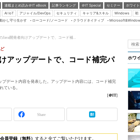
連載まとめ読み＠IT eBook
記事ランキング
＠IT Special
セミナー
ホワイト
AI IoT
アジャイル/DevOps
セキュリティ
キャリア&スキル
Windows
初
り動かし守り生かす
ローコード/ノーコード
クラウドネイティブ
Microsoft&Windo
Server & Storage
HTML5 + UX
deのJava開発者向けアップデートで、コード補...
Smart & Social
など
Coding Edge
開発者向けアップデートで、コード補完パ
ホワ
Java Agile
Database Expert
va関連のアップデート内容を発表した。アップデート内容には、コード補完
Linux ＆ OSS
まれている。
Master of IP Networ
[
＠IT
]
Security & Trust
Share
Test & Tools
Insider.NET
ブログ
会員登録（無料）
すると全てご覧いただけます。