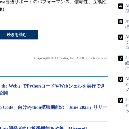
のJava言語サポートのパフォーマンス、信頼性、互換性
A
t）
J
続きを読む
A
て
J
Copyright © ITmedia, Inc. All Rights Reserved.
A
e for the Web」でPythonコードやWebシェルを実行でき
公開
J
と
Studio Code」向けPython拡張機能の「June 2023」リリー
de」のJava開発者向け拡張機能を改善、Microsoft