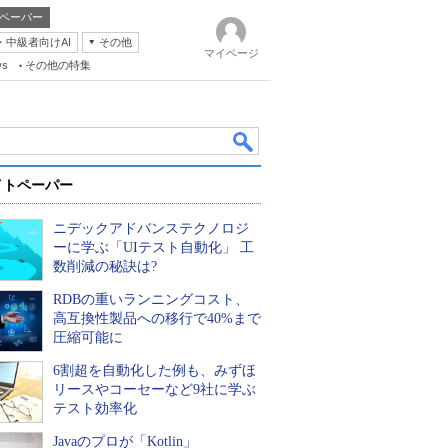
ペーパー
・中級者向けAI
その他
マイページ
ws
その他の特集
イトペーパー
ニデックアドバンステクノロジ
ーに学ぶ「UIテスト自動化」 工
数削減の秘訣は?
RDBの重いランニングコスト、
k
高互換性製品への移行で40%まで
圧縮可能に
6割超を自動化した例も、みずほ
リースやコーセーなど9社に学ぶ
テスト効率化
Javaのプロが「Kotlin」