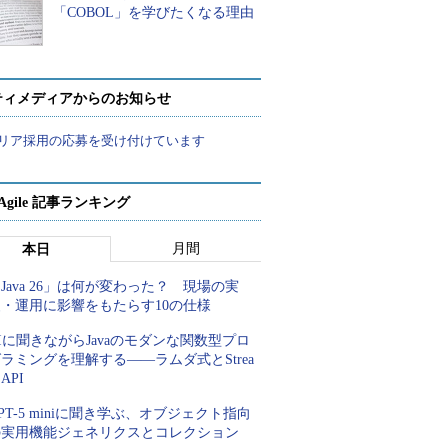
「COBOL」を学びたくなる理由
ティメディアからのお知らせ
リア採用の応募を受け付けています
a Agile 記事ランキング
月間
本日
Java 26」は何が変わった？ 現場の実
装・運用に影響をもたらす10の仕様
Iに聞きながらJavaのモダンな関数型プロ
ラミングを理解する――ラムダ式とStrea
 API
PT-5 miniに聞き学ぶ、オブジェクト指向
の実用機能ジェネリクスとコレクション