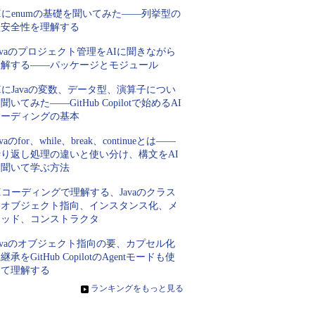
Iにenumの基礎を聞いてみた――列挙型の
型安全性を理解する
avaのプロジェクト管理をAIに聞きながら
理解する――パッケージとモジュール
IにJavaの変数、データ型、演算子につい
聞いてみた――GitHub Copilotで始めるAI
コーディングの基本
avaのfor、while、break、continueとは――
繰り返し処理の違いと使い分け、構文をAI
に聞いて学ぶ方法
Iコーディングで理解する、Javaのクラス
とオブジェクト指向、インスタンス化、メ
ソッド、コンストラクタ
avaのオブジェクト指向の要、カプセル化
継承をGitHub CopilotのAgentモードも使
って理解する
»
ランキングをもっと見る