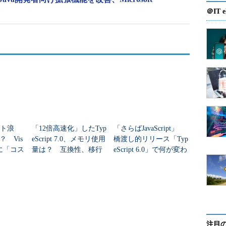
＠IT e
ット浪
「12倍高速化」したTyp
「さらばJavaScript」
 Vis
eScript 7.0、メモリ使用
橋渡し的リリース「Typ
odeに「コス
量は？ 互換性、移行
eScript 6.0」で何が変わ
加
時の注意点
った？
注目