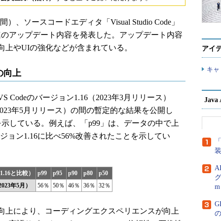
時間）、ソースコードエディタ「Visual Studio Code」
va関連のアップデート内容を発表した。アップデート内容
向上やUIの強化などが含まれている。
アイ
キャ
の向上
odeのバージョン1.16（2023年3月リリース）
Jav
2023年5月リリース）の間の暫定的な結果を公開し
示している。例えば、「p99」は、データの中で上
ョン1.16に比べ56%改善されたことを示してい
「
A
.16と比較）
p99
p95
p90
p80
p50
グ
023年5月）
56％
50％
46％
36％
32％
m
G
向上により、コーディングエクスペリエンスが向上