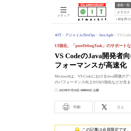
連載一覧
クラウド
メディア
AIを作
＠IT
アジャイル/DevOps
Java Agile
VS Co
UI強化、「postDebugTask」のサポート
VS CodeのJava
フォーマンスが高速化
Microsoftは、VS CodeにおけるJa
のパフォーマンス向上やUIの強化などが含
2023年07月20日 08時00分 公開
印刷
見る
この記事は会員限定です。