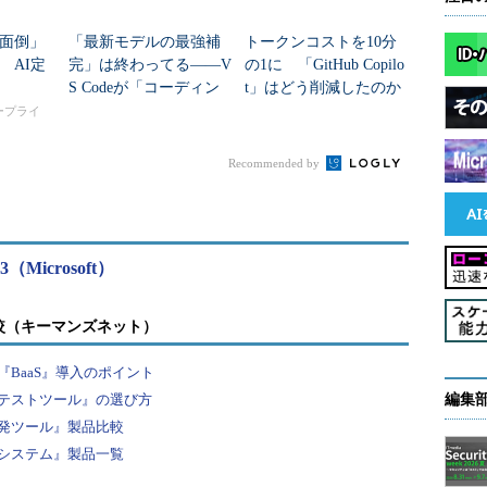
面倒」
「最新モデルの最強補
トークンコストを10分
 AI定
完」は終わってる――V
の1に 「GitHub Copilo
S Codeが「コーディン
t」はどう削減したのか
グハーネス」に最も開
タープライ
発工数を注ぐ意味
Recommended by
2023（Microsoft）
較（キーマンズネット）
BaaS』導入のポイント
テストツール』の選び方
編集
発ツール』製品比較
システム』製品一覧