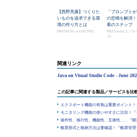
【西野亮廣】つくりた
「プロンプトが
いものを追求できる環
の悲鳴を解消！
境の作り方とは
着のステップ
PR(FINCHI on GOETHE)
PR(ITmedia エン
ズ)
関連リンク
Java on Visual Studio Code - June 
この記事に関連する製品／サービスを比
エクスポート機能の有無は重要ポイント！『
モニタリング機能の使いやすさに注目！『
操作性、移行性、機能性、互換性……『開
帳票形式と格納方法は要確認！『帳票管理