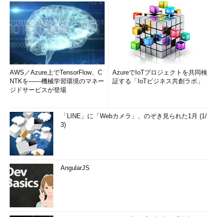
AWS／Azure上でTensorFlow、C
AzureでIoTプロジェクトを共同検
NTKを――機械学習環境のマネー
証する「IoTビジネス共創ラボ」
ジドサービスが登場
「LINE」に「Webカメラ」、のぞき見られた1月 (1/
3)
AngularJS