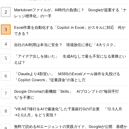
Markdownファイルが、AI時代の負債に？ Googleが提案する「ナ
レッジ標準化」の一手
Excel作業を自動化する「Copilot in Excel」がスキルに対応 何が
できる？
自社のAI利用は本当に安全？ 現場放任に潜む「4大リスク」
「アイデア出しを抜いた」 生成AIなしで最も不安になる業務とい
えば？
「Claudeより4割安い」 M365のExcel/メール操作を丸投げる
「Copilot Cowork」“従量課金”の落とし穴
Google Chromeの新機能「Skills」 AIプロンプトの“毎回手打
ち”を不要に
“VB.NET移行をAIで爆速化”した千葉銀行GのIT企業 「12.5人月
→2.0人月」をどう実現？
無料で読めるAIエージェントの実践ガイド、Googleが公開 基礎か