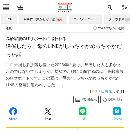
TOP
AIを作り動かし守り生かす
ロー/ノーコード
クラウドネイ
連載
2023年9月5日 公開
高齢家族のITサポートに追われる
帰省したら、母のLINEがしっちゃかめっちゃかだ
った話
コロナ禍も多少落ち着いた2023年の夏は、帰省した人も多かっ
たのではないでしょうか。帰省のたびに直面するのは、高齢家族
のITサポートです。この夏は、母の“しっちゃかめっちゃか”な
LINEの整理に追われました……。
[
岡田有花
，＠IT]
PC用表示
関連情報
Share
Post
LINE
Hatena