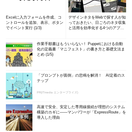
Excelに入力フォームを作成、コ
デザインネタをWebで探す人が知
ントロールを追加、表示、ボタン
っておきたい、日ごろのネタ収集
でイベント実行 (1/3)
と活用を効率化する4つのアプリ
(1/3)
作業手順書はもういらない！ Puppetにおける自動
化の定義書「マニフェスト」の書き方と基礎文法ま
とめ (1/5)
「プロンプトが面倒」の悲鳴を解消！ AI定着のス
テップ
PR(ITmedia エンタープライズ)
高速で安全、安定した専用線接続が理想のシステム
構築のカギに――マンパワーが「ExpressRoute」を
導入した理由