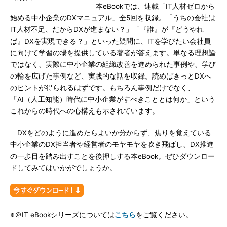
本eBookでは、連載「IT人材ゼロから
始める中小企業のDXマニュアル」全5回を収録。「うちの会社は
IT人材不足、だからDXが進まない？」「『誰』が『どうやれ
ば』DXを実現できる？」といった疑問に、ITを学びたい会社員
に向けて学習の場を提供している著者が答えます。単なる理想論
ではなく、実際に中小企業の組織改善を進められた事例や、学び
の輪を広げた事例など、実践的な話を収録。読めばきっとDXへ
のヒントが得られるはずです。もちろん事例だけでなく、
「AI（人工知能）時代に中小企業がすべきこととは何か」という
これからの時代への心構えも示されています。
DXをどのように進めたらよいか分からず、焦りを覚えている
中小企業のDX担当者や経営者のモヤモヤを吹き飛ばし、DX推進
の一歩目を踏み出すことを後押しする本eBook。ぜひダウンロー
ドしてみてはいかがでしょうか。
※＠IT eBookシリーズについては
こちら
をご覧ください。