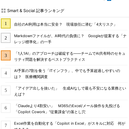
Smart & Social 記事ランキング
自社のAI利用は本当に安全？ 現場放任に潜む「4大リスク」
Markdownファイルが、AI時代の負債に？ Googleが提案する「ナ
レッジ標準化」の一手
「1人1AI」のアプローチは破綻する――チームでAI共有時のセキュ
リティ問題を解決するベストプラクティス
AI予算の7割を食う「ITインフラ」、中でも予算超過しやすいの
は？ 医療機関調査
「アイデア出しを抜いた」 生成AIなしで最も不安になる業務とい
えば？
「Claudeより4割安い」 M365のExcel/メール操作を丸投げる
「Copilot Cowork」“従量課金”の落とし穴
Excel作業を自動化する「Copilot in Excel」がスキルに対応 何が