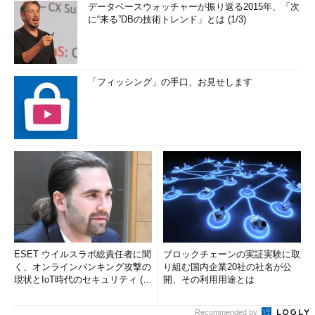
データベースウォッチャーが振り返る2015年、「次
に“来る”DBの技術トレンド」とは (1/3)
「フィッシング」の手口、お見せします
ESET ウイルスラボ総責任者に聞
ブロックチェーンの実証実験に取
く、オンラインバンキング攻撃の
り組む国内企業20社の社名が公
現状とIoT時代のセキュリティ (1/
開、その利用用途とは
2)
Recommended by