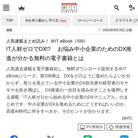
TOP
AIを作り動かし守り生かす
ロー/ノーコード
クラウドネイ
連載
2023年9月15日 公開
人気連載まとめ読み！ ＠IT eBook（109）
IT人材ゼロでDX!? お悩み中小企業のためのDX推
進が分かる無料の電子書籍とは
人気過去連載を電子書籍化し、無料ダウンロード提供する＠IT
eBookシリーズ。第109弾は、DXをどのように進めたらよいか分
からず、焦りを覚えている中小企業のDX担当者や経営者のモヤ
モヤを吹き飛ばし、DX推進の一歩目を踏み出すことを後押しす
る連載「IT人材ゼロから始める中小企業のDXマニュアル」のま
とめです。中小企業がDXを進めるためにどうすればいいのか、
高度AI時代に何をすべきか、そのヒントが分かります。
[＠IT]
PC用表示
関連情報