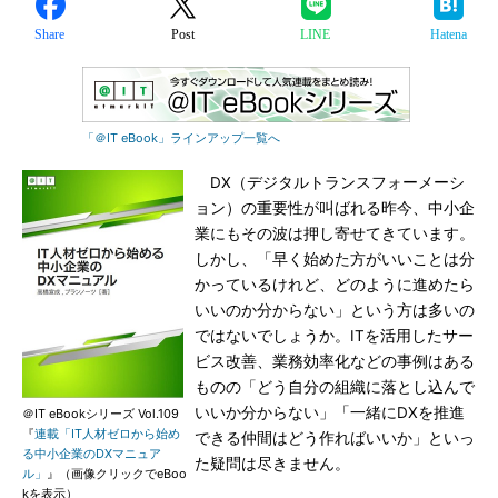
Share
Post
LINE
Hatena
「＠IT eBook」ラインアップ一覧へ
DX（デジタルトランスフォーメーシ
ョン）の重要性が叫ばれる昨今、中小企
業にもその波は押し寄せてきています。
しかし、「早く始めた方がいいことは分
かっているけれど、どのように進めたら
いいのか分からない」という方は多いの
ではないでしょうか。ITを活用したサー
ビス改善、業務効率化などの事例はある
ものの「どう自分の組織に落とし込んで
いいか分からない」「一緒にDXを推進
＠IT eBookシリーズ Vol.109
『
連載「IT人材ゼロから始め
できる仲間はどう作ればいいか」といっ
る中小企業のDXマニュア
た疑問は尽きません。
ル」
』（画像クリックでeBoo
kを表示）