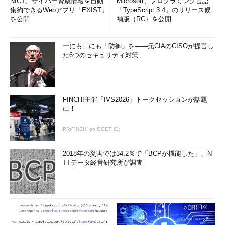
NICT、サイバー脅威情報を自動
Microsoft、プログラミング言語
集約できるWebアプリ「EXIST」
「TypeScript 3.4」のリリース候
を公開
補版（RC）を公開
一にも二にも「防御」を――元CIAのCISOが提言し
た6つのセキュリティ対策
FINCHI主催「IVS2026」トークセッションが話題
に！
PR(FINCHI on GOETHE)
2018年の災害では34.2％で「BCPが機能した」、N
TTデータ経営研究所が調査