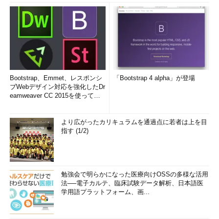
Bootstrap、Emmet、レスポンシ
「Bootstrap 4 alpha」が登場
ブWebデザイン対応を強化したDr
eamweaver CC 2015を使って
み...
より広がったカリキュラムを通過点に若者は上を目
指す (1/2)
勉強会で明らかになった医療向けOSSの多様な活用
法──電子カルテ、臨床試験データ解析、日本語医
学用語プラットフォーム、画...