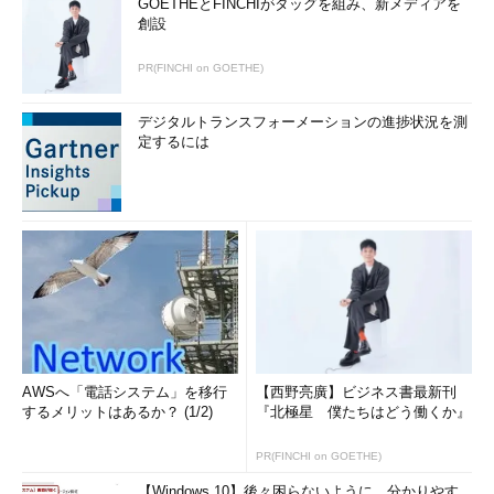
GOETHEとFINCHIがタッグを組み、新メディアを
創設
PR(FINCHI on GOETHE)
デジタルトランスフォーメーションの進捗状況を測
定するには
AWSへ「電話システム」を移行
【西野亮廣】ビジネス書最新刊
するメリットはあるか？ (1/2)
『北極星 僕たちはどう働くか』
PR(FINCHI on GOETHE)
【Windows 10】後々困らないように、分かりやす