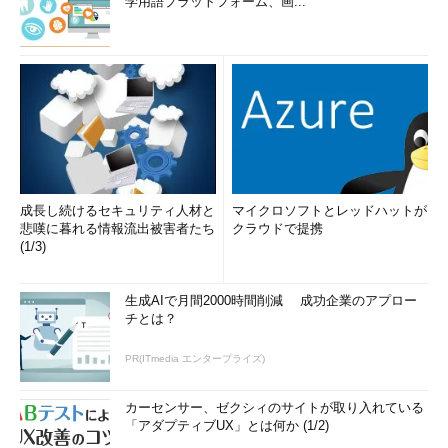
学用語プラットフォーム、画...
成長し続けるセキュリティ人材と
マイクロソフトとレッドハットが
悲嘆に暮れる情報流出被害者たち
クラウドで提携
(1/3)
生成AIで月間2000時間削減 成功企業のアプロー
チとは？
PR(ITmedia エンタープライズ)
カーセンサー、ゼクシィのサイトが取り入れている
「アダプティブUX」とは何か (1/2)