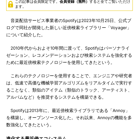
この記事は会員限定です。
会員登録（無料）
すると全てご覧いただけ
ます。
音楽配信サービス事業者のSpotifyは2023年10月25日、公式ブ
ログで同社が開発した新しい近傍検索ライブラリー「Voyager」
について紹介した。
2010年代からおよそ10年間に渡って、Spotifyはパーソナライ
ゼーション、レコメンデーションおよび検索システムを強化する
ために最近傍検索テクノロジーを使用してきたという。
これらのテクノロジーを使用することで、エンジニアや研究者
は、低速で高価な機械学習アルゴリズムをリアルタイムで実行す
ることなく、類似のアイテム（類似のトラック、アーティスト、
アルバムなど）を推奨するシステムを構築できる。
Spotifyは2013年に、最近傍検索ライブラリである「Annoy」
を構築し、オープンソース化した。それ以来、Annoyの機能を多
数強化してきたという。
進化する最近傍エコシステム