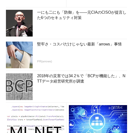
一にも二にも「防御」を――元CIAのCISOが提言し
た6つのセキュリティ対策
堅牢さ・コスパだけじゃない最新「arrows」事情
PR(arrows)
2018年の災害では34.2％で「BCPが機能した」、N
TTデータ経営研究所が調査