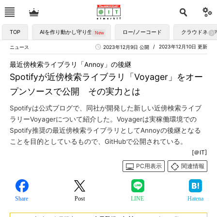
TOP
AIを作り動かし守り生かす
ロー/ノーコード
クラウドネイ
2023年12月10日 更新
ニュース
2023年12月9日 公開
最近傍検索ライブラリ「Annoy」の後継
Spotifyが近傍検索ライブラリ「Voyager」をオー
プンソースで公開 その実力とは
Spotifyは公式ブログで、同社が開発した新しい近傍検索ライブ
ラリーVoyagerについて紹介した。Voyagerは実稼働環境での
Spotify推奨の最近傍検索ライブラリとしてAnnoyの後継となる
ことを目的としているもので、GitHubで公開されている。
[＠IT]
PC用表示
関連情報
Share
Post
LINE
Hatena