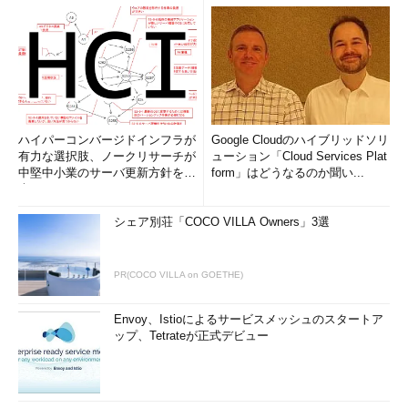
ハイパーコンバージドインフラが
Google Cloudのハイブリッドソリ
有力な選択肢、ノークリサーチが
ューション「Cloud Services Plat
中堅中小業のサーバ更新方針を調
form」はどうなるのか聞い...
査
シェア別荘「COCO VILLA Owners」3選
PR(COCO VILLA on GOETHE)
Envoy、Istioによるサービスメッシュのスタートア
ップ、Tetrateが正式デビュー