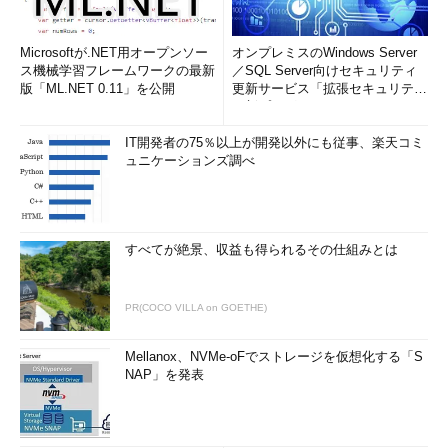
Microsoftが.NET用オープンソー
オンプレミスのWindows Server
ス機械学習フレームワークの最新
／SQL Server向けセキュリティ
版「ML.NET 0.11」を公開
更新サービス「拡張セキュリティ
更新プログ...
IT開発者の75％以上が開発以外にも従事、楽天コミ
ュニケーションズ調べ
すべてが絶景、収益も得られるその仕組みとは
PR(COCO VILLA on GOETHE)
Mellanox、NVMe-oFでストレージを仮想化する「S
NAP」を発表