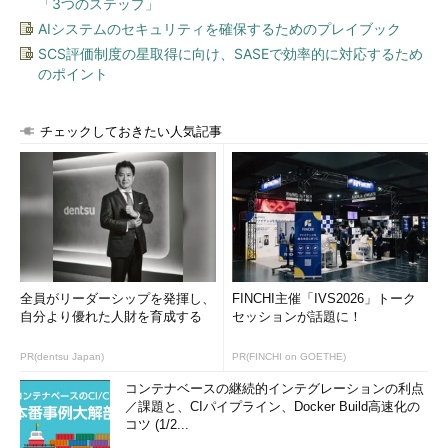
「3つのステップ」
AIシステムのセキュリティを確保するためのプレイブック
SCS評価制度の星取得に向け、SASEで効率的に対応するため
のポイント
チェックしておきたい人気記事
全員がリーダーシップを発揮し、
FINCHI主催「IVS2026」トーク
自分より優れた人財を育成する
セッションが話題に！
PR(dentsu Japan)
PR(FINCHI on GOETHE)
コンテナベースの継続的インテグレーションの利点
／課題と、CIパイプライン、Docker Build高速化の
コツ (1/2...