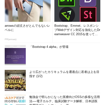
arrowsの頑丈さがとんでもないレ
Bootstrap、Emmet、レスポンシ
ベルに
ブWebデザイン対応を強化したDr
eamweaver CC 2015を使って
み...
PR(arrows)
「Bootstrap 4 alpha」が登場
より広がったカリキュラムを通過点に若者は上を目
指す (1/2)
勉強会で明らかになった医療向けOSSの多様な活用
法──電子カルテ、臨床試験データ解析、日本語医