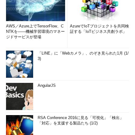
AWS／Azure上でTensorFlow、C
AzureでIoTプロジェクトを共同検
NTKを――機械学習環境のマネー
証する「IoTビジネス共創ラボ」
ジドサービスが登場
「LINE」に「Webカメラ」、のぞき見られた1月 (1/
3)
AngularJS
RSA Conference 2016に見る「可視化」「検出」
「対応」を支援する製品たち (1/2)