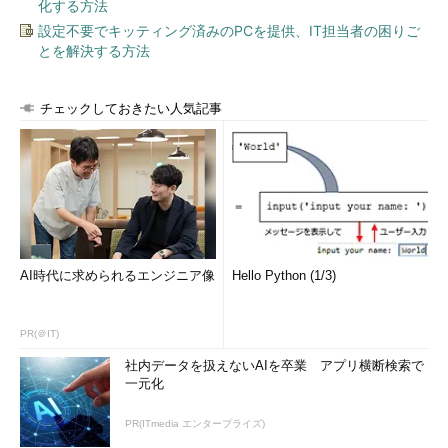
化する方法
設定不要でキッティング済みのPCを提供、IT担当者の困りご
とを解決する方法
チェックしておきたい人気記事
AI時代に求められるエンジニア像
Hello Python (1/3)
PR(＠IT)
社内データを扱えないAIを卒業 アプリ横断検索で
一元化
PR(ITmedia エンタープライズ)