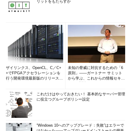
リットをもたらすか
ザイリンクス、OpenCL、C／C+
未知の脅威に対抗するための「6
+でFPGAアクセラレーションを
原則」――ガートナー サミット
行う開発環境最新版のリリースを
から学ぶ、これからの情報セキュ
発表
リティ対策
これだけはやっておきたい！ 基本的なサーバー管理
に役立つグループポリシー設定
“Windows 10へのアップグレード：失敗”はエラーで
はなかった――アップグレードインストールの簡単