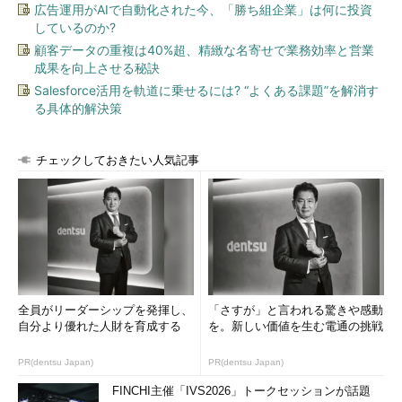
広告運用がAIで自動化された今、「勝ち組企業」は何に投資
しているのか?
顧客データの重複は40%超、精緻な名寄せで業務効率と営業
成果を向上させる秘訣
Salesforce活用を軌道に乗せるには? “よくある課題”を解消す
る具体的解決策
チェックしておきたい人気記事
全員がリーダーシップを発揮し、
「さすが」と言われる驚きや感動
自分より優れた人財を育成する
を。新しい価値を生む電通の挑戦
PR(dentsu Japan)
PR(dentsu Japan)
FINCHI主催「IVS2026」トークセッションが話題