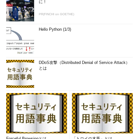
に！
PR(FINCHI on GOETHE)
Hello Python (1/3)
DDoS攻撃（Distributed Denial of Service Attack）
とは
Forceful Browsingとは
「トロイの木馬」とは