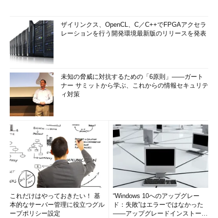
ザイリンクス、OpenCL、C／C++でFPGAアクセラ
レーションを行う開発環境最新版のリリースを発表
未知の脅威に対抗するための「6原則」――ガート
ナー サミットから学ぶ、これからの情報セキュリテ
ィ対策
これだけはやっておきたい！ 基
“Windows 10へのアップグレー
本的なサーバー管理に役立つグル
ド：失敗”はエラーではなかった
ープポリシー設定
――アップグレードインストール