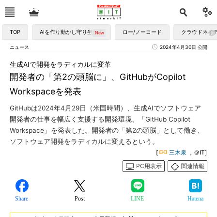
TOP
AIを作り動かし守り生かす
ロー/ノーコード
クラウドネイ
ニュース
2024年4月30日 公開
生成AIで開発をラディカルに変革
開発者の「第2の頭脳に」、GitHubがCopilot
Workspaceを発表
GitHubは2024年4月29日（米国時間）、生成AIでソフトウェア
開発者の仕事を幅広く支援する開発環境、「GitHub Copilot
Workspace」を発表した。開発者の「第2の頭脳」として働き、
ソフトウェア開発をラディカルに変えるという。
[
三木泉
，＠IT]
PC用表示
関連情報
Share
Post
LINE
Hatena