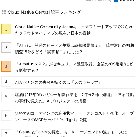
Cloud Native Central 記事ランキング
Cloud Native Community Japanキックオフミートアップで語られ
たクラウドネイティブの現在と日本の貢献
「AI時代、開発スピード／規模は認知限界超え」 障害対応の初期
調査15分をどう「実質ゼロ」にした？
「AlmaLinux 9.2」がセキュリティ認証取得、企業の“OS選定”にど
う影響する？
AIガバナンスの失敗を招くのは「人のギャップ」
塩漬け“17年”のレガシー刷新作業を「2年→2日に短縮」 常石造船
の事例で見えた、AIプロジェクトの成否
無料でAIコーディングの利用状況、トークンコスト可視化 オープ
ンソースのMCPサーバ「Preflight」公開
「ClaudeとGeminiの躍進」も「AIエージェントの波」も、来た