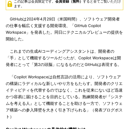
この記事は会員限定です。
会員登録（無料）
すると全てご覧いただけ
ます。
GitHubは2024年4月29日（米国時間）、ソフトウェア開発者
の仕事を幅広く支援する開発環境、「GitHub Copilot
Workspace」を発表した。同日にテクニカルプレビューの提供を
開始した。
これまでの生成AIコーディングアシスタントは、開発者の
「手」として機能するツールだったが、Copilot Workspaceは開
発者にとって「第2の頭脳」になるものだとGitHubは表現する。
「Copilot Workspaceは自然言語の活用により、ソフトウェア
の構築にラディカルな新しいやり方をもたらす。開発者のクリエ
イティビティを代替するのではなく、これを従来にないほど迅速
かつ容易に届けることを目的としている。熟練開発者が『システ
ムを考える人』として機能することを助ける一方で、ソフトウェ
ア構築への参入障壁を大きく引き下げられる」（発表ブログポス
ト）