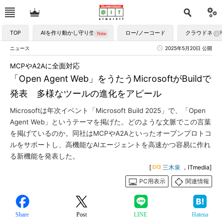
TOP
AIを作り動かし守り生かす
ロー/ノーコード
クラウドネイ
ニュース
2025年5月20日 公開
MCPやA2Aに全面対応
「Open Agent Web」をうたうMicrosoftがBuildで
発表 多様なツールの進化をアピール
Microsoftは年次イベント「Microsoft Build 2025」で、「Open
Agent Web」というテーマを掲げた。どのような文脈でこの言葉
を掲げているのか。同社はMCPやA2Aといったオープンプロトコ
ルをサポートし、高機能なAIエージェントを高速かつ容易に作れ
る新機能を発表した。
[
三木泉
，ITmedia]
PC用表示
関連情報
Share
Post
LINE
Hatena