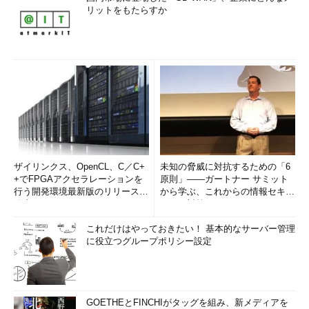
リットをもたらすか
ザイリンクス、OpenCL、C／C+
未知の脅威に対抗するための「6
+でFPGAアクセラレーションを
原則」――ガートナー サミット
行う開発環境最新版のリリースを
から学ぶ、これからの情報セキュ
発表
リティ対策
これだけはやっておきたい！ 基本的なサーバー管理
に役立つグループポリシー設定
GOETHEとFINCHIがタッグを組み、新メディアを