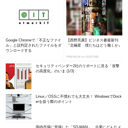
Google Chromeで「不正なファイ
【西野亮廣】ビジネス書最新刊
ル」と誤判定されたファイルをダ
『北極星 僕たちはどう働くか』
ウンロードする
PR(FINCHI on GOETHE)
セキュリティベンダー2社のリポートに見る「攻撃
の高度化」のいま (1/3)
Linux／OSSに不慣れでも大丈夫！ WindowsでDock
erを扱う際のポイント
国内市場に登場した「SD-WAN」、企業にどんなメ