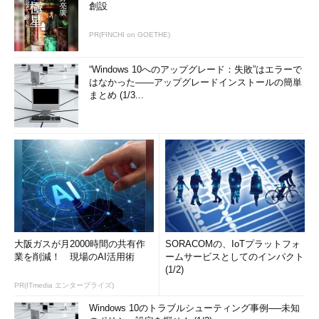
創設
PR(FINCHI on GOETHE)
“Windows 10へのアップグレード：失敗”はエラーで
はなかった――アップグレードインストールの簡単
まとめ (1/3...
大阪ガスが月2000時間の共有作
SORACOMの、IoTプラットフォ
業を削減！ 現場のAI活用術
ームサービスとしてのインパクト
(1/2)
PR(ITmedia エンタープライズ)
Windows 10のトラブルシューティング事例──未知