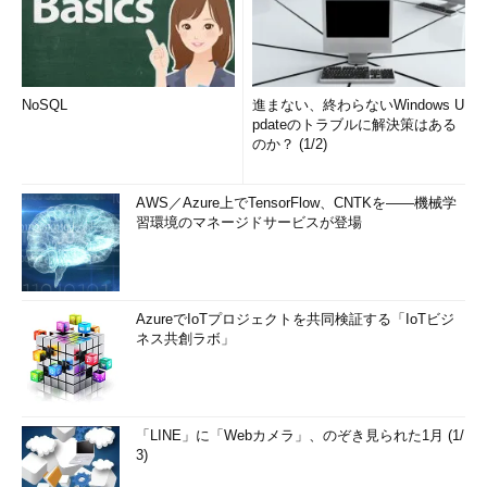
NoSQL
進まない、終わらないWindows U
pdateのトラブルに解決策はある
のか？ (1/2)
AWS／Azure上でTensorFlow、CNTKを――機械学
習環境のマネージドサービスが登場
AzureでIoTプロジェクトを共同検証する「IoTビジ
ネス共創ラボ」
「LINE」に「Webカメラ」、のぞき見られた1月 (1/
3)