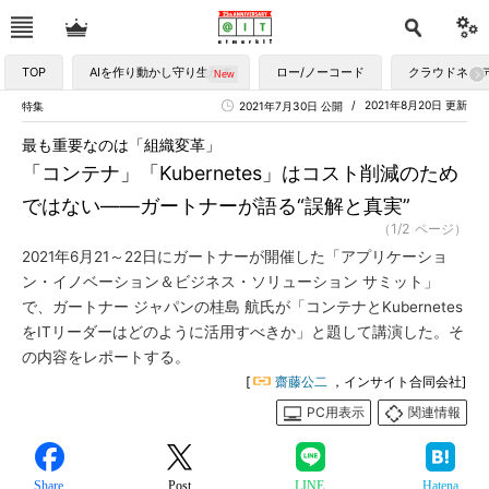
TOP
AIを作り動かし守り生かす
ロー/ノーコード
クラウドネイ
2021年8月20日 更新
特集
2021年7月30日 公開
最も重要なのは「組織変革」
「コンテナ」「Kubernetes」はコスト削減のため
ではない――ガートナーが語る“誤解と真実”
（1/2 ページ）
2021年6月21～22日にガートナーが開催した「アプリケーショ
ン・イノベーション＆ビジネス・ソリューション サミット」
で、ガートナー ジャパンの桂島 航氏が「コンテナとKubernetes
をITリーダーはどのように活用すべきか」と題して講演した。そ
の内容をレポートする。
[
齋藤公二
，インサイト合同会社]
PC用表示
関連情報
Share
Post
LINE
Hatena