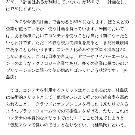
31％、「計画はあるが利用していない」が16％で、「計画なし」
は17％にすぎない。
「PoCや今後の計画まで含めると83％になります。ほとんどの
企業が使っているか、使う計画を持っています。米国において
は、ある領域においてコンテナを使うことは当たり前になったと
いうわけです。ただ、冷静な視点で調査を見ると、まだ発展段階
であることも分かります。コンテナ化済みやデプロイ済みは7%
しかいません。これは日本で言えば、ヤフーやサイバーエージェ
ントのようなテクノロジー企業であり、多くの企業は幾つかのア
プリケーションに限って使い始めたばかりという状況です」（桂
島氏）
では、コンテナを利用するメリットはどこにあるのか。桂島氏
は技術的メリットとして「仮想マシンより軽いので統合率を高め
られること」「クラウドとオンプレミスを行ったり来たりできる
ようなプラットフォーム間での可搬性」を挙げる。ただ、これは
コンテナの本質的なメリットではなく「ここだけ見てしまうと
『仮想マシンで良いのでは』となりやすい」（桂島氏）という。