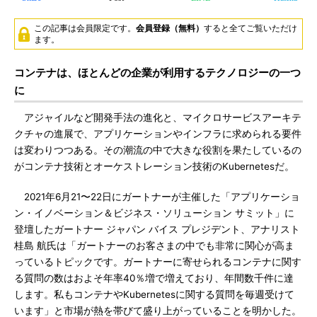
この記事は会員限定です。
会員登録（無料）
すると全てご覧いただけ
ます。
コンテナは、ほとんどの企業が利用するテクノロジーの一つ
に
アジャイルなど開発手法の進化と、マイクロサービスアーキテ
クチャの進展で、アプリケーションやインフラに求められる要件
は変わりつつある。その潮流の中で大きな役割を果たしているの
がコンテナ技術とオーケストレーション技術のKubernetesだ。
2021年6月21〜22日にガートナーが主催した「アプリケーショ
ン・イノベーション＆ビジネス・ソリューション サミット」に
登壇したガートナー ジャパン バイス プレジデント、アナリスト
桂島 航氏は「ガートナーのお客さまの中でも非常に関心が高ま
っているトピックです。ガートナーに寄せられるコンテナに関す
る質問の数はおよそ年率40％増で増えており、年間数千件に達
します。私もコンテナやKubernetesに関する質問を毎週受けて
います」と市場が熱を帯びて盛り上がっていることを明かした。