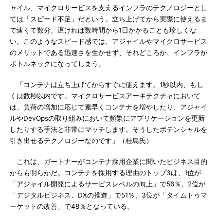
ャイル、マイクロサービスを支えるインフラのテクノロジーとし
ては「スピード不足」だという。立ち上げてから実際に使えるま
で速くて数分、遅ければ数時間から1日かかることも珍しくな
い。このようなスピード感では、アジャイルやマイクロサービス
のメリットである迅速さを生かせず、それどころか、インフラが
ボトルネックになってしまう。
「コンテナは立ち上げてからすぐに使えます。1秒以内、もし
くは数秒以内です。マイクロサービスアーキテクチャにおいて
は、負荷の増加に応じて素早くコンテナを増やしたり、アジャイ
ルやDevOpsの取り組みにおいて頻繁にアプリケーションを更新
したりする手法と非常にマッチします。そうしたポテンシャルを
引き出せるテクノロジーなのです」（桂島氏）
これは、ガートナーがコンテナ採用企業に聞いたビジネス目的
からも明らかだ。コンテナを採用する理由のトップ3は、1位が
「アジャイル開発によるサービスレベルの向上」で56％、2位が
「デジタルビジネス、DXの推進」で51％、3位が「タイムトゥマ
ーケットの改善」で48％となっている。