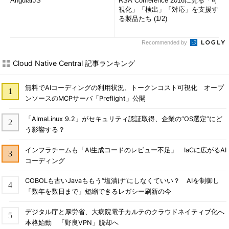
AngularJS
RSA Conference 2016に見る「可
視化」「検出」「対応」を支援す
る製品たち (1/2)
Recommended by
Cloud Native Central 記事ランキング
無料でAIコーディングの利用状況、トークンコスト可視化 オープ
ンソースのMCPサーバ「Preflight」公開
「AlmaLinux 9.2」がセキュリティ認証取得、企業の“OS選定”にど
う影響する？
インフラチームも「AI生成コードのレビュー不足」 IaCに広がるAI
コーディング
COBOLも古いJavaももう“塩漬け”にしなくていい？ AIを制御し
「数年を数日まで」短縮できるレガシー刷新の今
デジタル庁と厚労省、大病院電子カルテのクラウドネイティブ化へ
本格始動 「野良VPN」脱却へ