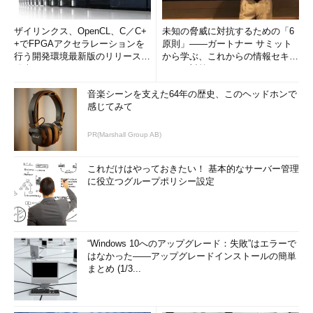
ザイリンクス、OpenCL、C／C+
未知の脅威に対抗するための「6
+でFPGAアクセラレーションを
原則」――ガートナー サミット
行う開発環境最新版のリリースを
から学ぶ、これからの情報セキュ
発表
リティ対策
音楽シーンを支えた64年の歴史、このヘッドホンで
感じてみて
PR(Marshall Group AB)
これだけはやっておきたい！ 基本的なサーバー管理
に役立つグループポリシー設定
“Windows 10へのアップグレード：失敗”はエラーで
はなかった――アップグレードインストールの簡単
まとめ (1/3...