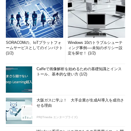
SORACOMの、IoTプラットフォ
Windows 10のトラブルシューテ
ームサービスとしてのインパクト
ィング事例──未知のポリシー設
(1/2)
定を探せ！ (1/2)
Caffeで画像解析を始めるための基礎知識とインス
トール、基本的な使い方 (1/2)
大阪ガスに学ぶ！ 大手企業が生成AI導入を成功さ
せる理由
PR(ITmedia エンタープライズ)