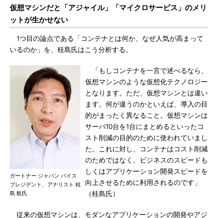
仮想マシンだと「アジャイル」「マイクロサービス」のメリ
ットが生かせない
1つ目の論点である「コンテナとは何か、なぜ人気が高まって
いるのか」を、桂島氏はこう分析する。
「もしコンテナを一言で述べるなら、
仮想マシンのような仮想化テクノロジー
となります。ただ、仮想マシンとは違い
ます。何が違うのかといえば、導入の目
的がまったく異なること。仮想マシンは
サーバ10台を1台にまとめるといったコ
スト削減の目的のために使われていまし
た。これに対し、コンテナはコスト削減
のためではなく、ビジネスのスピードも
しくはアプリケーション開発スピードを
ガートナー ジャパン バイス
向上させるために利用されるのです」
プレジデント、アナリスト 桂
島 航氏
（桂島氏）
従来の仮想マシンは、モダンなアプリケーションの開発やアジ