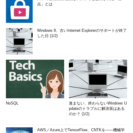
点」とは
Windows 8、古いInternet Explorerのサポートが終了
した日 (1/2)
NoSQL
進まない、終わらないWindows U
pdateのトラブルに解決策はある
のか？ (1/2)
AWS／Azure上でTensorFlow、CNTKを――機械学