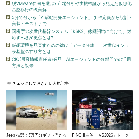
脱VMwareに何を選ぶ? 市場分析や実機検証から見えた仮想化
基盤移行の現実解
5分で分かる「AI駆動開発エージェント」 要件定義から設計・
実装・テストまで
国税庁の次世代基幹システム「KSK2」稼働開始に向けて、対
応すべき変更点とは?
仮想環境を見直すための鍵は「データ分離」、次世代インフ
ラ基盤の在り方とは
CIO(最高情報責任者)必見、AIエージェントの各部門での活用
方法と効果
チェックしておきたい人気記事
Jeep 抽選で3万円分ギフト当たる
FINCHI主催「IVS2026」トーク