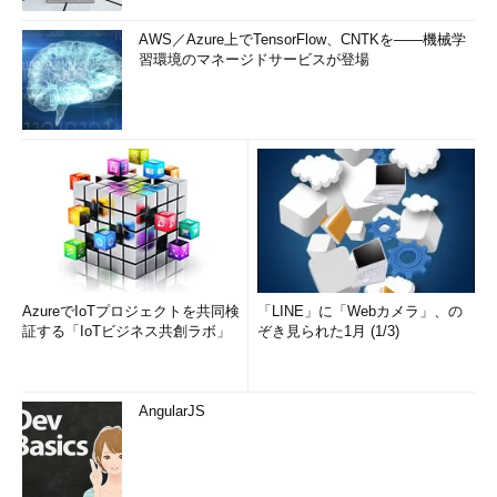
AWS／Azure上でTensorFlow、CNTKを――機械学
習環境のマネージドサービスが登場
AzureでIoTプロジェクトを共同検
「LINE」に「Webカメラ」、の
証する「IoTビジネス共創ラボ」
ぞき見られた1月 (1/3)
AngularJS