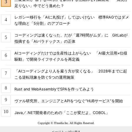
足りない」中でどう進めた？
レガシー移行を「AIに丸投げ」してはいけない 標準RAGではダメ
な理由と「5分割」のアプローチ
コーディングは速くなった、だが「週7時間がムダ」に GitLabが
指摘する「AIパラドックス」の正体
AIコーディングだけでは生産性は上がらない 「AI最大活用×仕様
駆動」で開発ライフサイクルを再定義
「AIコーディングより人を雇う方が安くなる」 2028年までに起
こる逆転現象を防ぐ5つの運用施策
Rust and WebAssemblyでSPAを作ってみよう
ヴァル研究所、エンジニアとAPIをつなぐ“HUBサービス”を開始
Java／.NET開発者のための「ここが変だよ、COBOL」
Copyright © ITmedia Inc. All Rights Reserved.