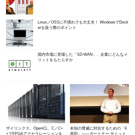
Linux／OSSに不慣れでも大丈夫！ WindowsでDock
erを扱う際のポイント
国内市場に登場した「SD-WAN」、企業にどんなメ
リットをもたらすか
ザイリンクス、OpenCL、C／C+
未知の脅威に対抗するための「6
+でFPGAアクセラレーションを
原則」――ガートナー サミット