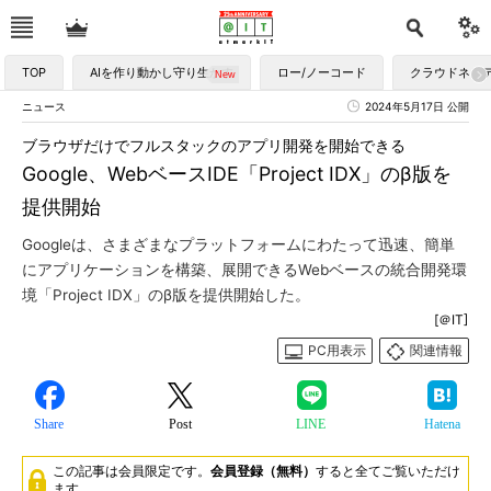
TOP
AIを作り動かし守り生かす
ロー/ノーコード
クラウドネイ
ニュース
2024年5月17日 公開
ブラウザだけでフルスタックのアプリ開発を開始できる
Google、WebベースIDE「Project IDX」のβ版を
提供開始
Googleは、さまざまなプラットフォームにわたって迅速、簡単
にアプリケーションを構築、展開できるWebベースの統合開発環
境「Project IDX」のβ版を提供開始した。
[＠IT]
PC用表示
関連情報
Share
Post
LINE
Hatena
この記事は会員限定です。
会員登録（無料）
すると全てご覧いただけ
ます。