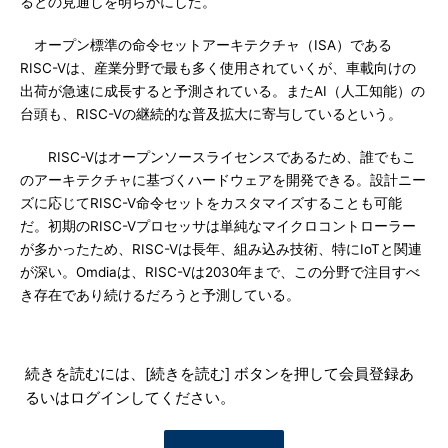
るとの見通しを明らかにした。
オープン標準の命令セットアーキテクチャ（ISA）である
RISC-Vは、産業分野で最も多く使用されていくが、車載向けの
出荷が急速に成長すると予測されている。またAI（人工知能）の
台頭も、RISC-Vの継続的な普及拡大に寄与しているという。
RISC-Vはオープンソースライセンスであるため、誰でもこ
のアーキテクチャに基づくハードウェアを開発できる。設計ニー
ズに応じてRISC-V命令セットをカスタマイズすることも可能
だ。初期のRISC-Vプロセッサは単純なマイクロコントローラー
が多かったため、RISC-Vは長年、組み込み技術、特にIoTと関連
が深い。Omdiaは、RISC-Vは2030年まで、この分野で注目すべ
き存在であり続けるだろうと予測している。
続きを読むには、[続きを読む] ボタンを押して会員登録あ
るいはログインしてください。