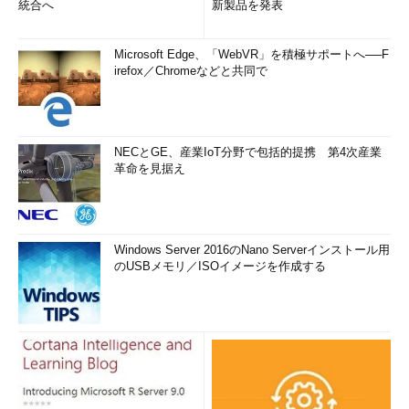
統合へ
新製品を発表
Microsoft Edge、「WebVR」を積極サポートへ──F
irefox／Chromeなどと共同で
NECとGE、産業IoT分野で包括的提携 第4次産業
革命を見据え
Windows Server 2016のNano Serverインストール用
のUSBメモリ／ISOイメージを作成する