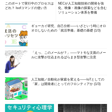
このポートで実行中のプロセスは
NECが人工知能技術の開発を強
どれ？ lsofコマンドの使い方
化、映像・画像の探索などを含む
ソリューション体系を整備
ギョーカイ研究、自己分析――いざという時にオロ
オロしないための「就活準備」基礎の基礎 (1/3)
「えっ、このメールが？」――マトモな文面のメー
ルに攻撃が仕込まれるばらまき型攻撃に注意
人工知能／自動化が家庭を変える――IoTとしての
「家」は開発者にとってのフロンティアか (1/3)