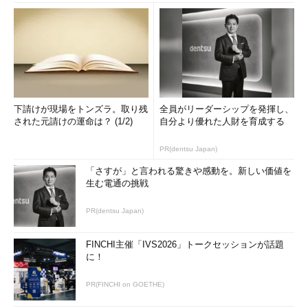
下請けが現場をトンズラ。取り残
全員がリーダーシップを発揮し、
された元請けの運命は？ (1/2)
自分より優れた人財を育成する
PR(dentsu Japan)
「さすが」と言われる驚きや感動を。新しい価値を
生む電通の挑戦
PR(dentsu Japan)
FINCHI主催「IVS2026」トークセッションが話題
に！
PR(FINCHI on GOETHE)