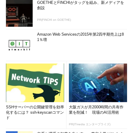
GOETHEとFINCHIがタッグを組み、新メディアを
創設
PR(FINCHI on GOETHE)
Amazon Web Servicesの2015年第2四半期売上は8
1％増
SSHサーバーの公開鍵管理を効率
大阪ガスが月2000時間の共有作
化するには？ ssh-keyscanコマン
業を削減！ 現場のAI活用術
ド
PR(ITmedia エンタープライズ)