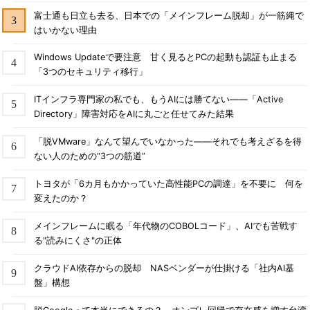
富士通も日立も去る、日本での「メインフレーム脱却」が一筋縄で
はいかない理由
Windows Updateで要注意 甘く見るとPCの起動も認証も止まる
「3つのセキュリティ移行」
ITインフラ専門家の私でも、もうAIには勝てない――「Active
Directory」障害対応をAIに丸ごと任せてみた結果
「脱VMware」なんて望んでいなかった――それでも考えざるを得
ない人のための“3つの筋道”
トヨタが「6カ月もかかっていた高性能PCの調達」を不要に 何を
変えたのか？
メインフレームに眠る「年代物のCOBOLコード」、AIでも苦戦す
る"読みにくさ"の正体
クラウドAI依存からの脱却 NASベンダーが仕掛ける「社内AI基
盤」構想