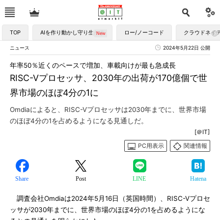
TOP
AIを作り動かし守り生かす
ロー/ノーコード
クラウドネイ
ニュース
2024年5月22日 公開
年率50％近くのペースで増加、車載向けが最も急成長
RISC-Vプロセッサ、2030年の出荷が170億個で世
界市場のほぼ4分の1に
Omdiaによると、RISC-Vプロセッサは2030年までに、世界市場
のほぼ4分の1を占めるようになる見通しだ。
[＠IT]
PC用表示
関連情報
Share
Post
LINE
Hatena
調査会社Omdiaは2024年5月16日（英国時間）、RISC-Vプロセ
ッサが2030年までに、世界市場のほぼ4分の1を占めるようにな