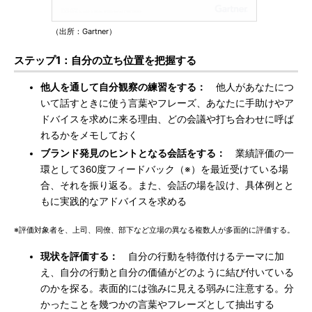
（出所：Gartner）
ステップ1：自分の立ち位置を把握する
他人を通して自分観察の練習をする：
他人があなたにつ
いて話すときに使う言葉やフレーズ、あなたに手助けやア
ドバイスを求めに来る理由、どの会議や打ち合わせに呼ば
れるかをメモしておく
ブランド発見のヒントとなる会話をする：
業績評価の一
環として360度フィードバック（※）を最近受けている場
合、それを振り返る。また、会話の場を設け、具体例とと
もに実践的なアドバイスを求める
※評価対象者を、上司、同僚、部下など立場の異なる複数人が多面的に評価する。
現状を評価する：
自分の行動を特徴付けるテーマに加
え、自分の行動と自分の価値がどのように結び付いている
のかを探る。表面的には強みに見える弱みに注意する。分
かったことを幾つかの言葉やフレーズとして抽出する