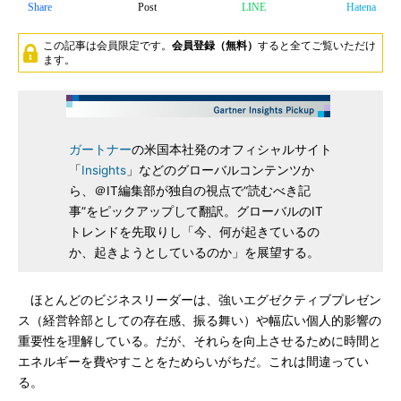
Share
Post
LINE
Hatena
この記事は会員限定です。
会員登録（無料）
すると全てご覧いただけ
ます。
ガートナー
の米国本社発のオフィシャルサイト
「
Insights
」などのグローバルコンテンツか
ら、＠IT編集部が独自の視点で“読むべき記
事”をピックアップして翻訳。グローバルのIT
トレンドを先取りし「今、何が起きているの
か、起きようとしているのか」を展望する。
ほとんどのビジネスリーダーは、強いエグゼクティブプレゼン
ス（経営幹部としての存在感、振る舞い）や幅広い個人的影響の
重要性を理解している。だが、それらを向上させるために時間と
エネルギーを費やすことをためらいがちだ。これは間違ってい
る。