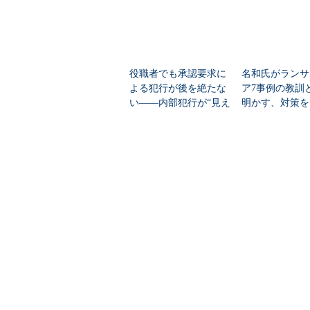
役職者でも承認要求に
名和氏がランサ
よる犯行が後を絶たな
ア7事例の教訓
い――内部犯行が“見え
明かす、対策を
ない”3つの理由と明日
化、最適化、重
からできる対策
る秘訣、アダマ
とは