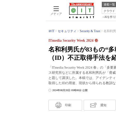
連載一覧
クラウド
メディア
AIを作
＠IT
セキュリティ
Security & Trust
名和利男
ITmedia Security Week 2024 春
名和利男氏が83もの“
（ID）不正取得手法を
「ITmedia Security Week 202
ス研究所などに所属する名和利男氏が「脅威
と題して講演した。本稿では、アイデンティ
取得したIDの用途、現状から得られる教訓
2024年08月20日 05時00分 公開
印刷
通知