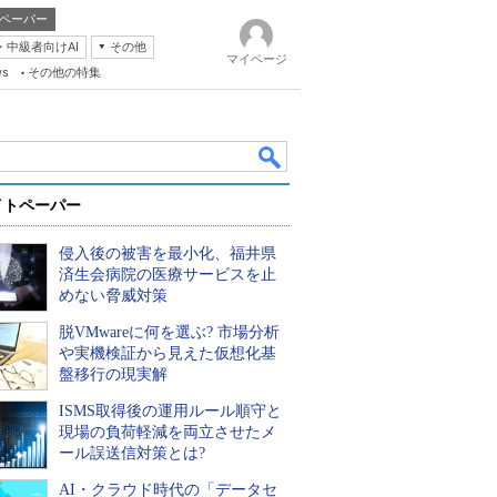
ペーパー
・中級者向けAI
その他
マイページ
ws
その他の特集
イトペーパー
侵入後の被害を最小化、福井県
済生会病院の医療サービスを止
めない脅威対策
脱VMwareに何を選ぶ? 市場分析
k
や実機検証から見えた仮想化基
盤移行の現実解
ISMS取得後の運用ルール順守と
現場の負荷軽減を両立させたメ
ール誤送信対策とは?
AI・クラウド時代の「データセ