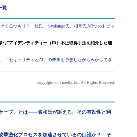
載一覧
てるつもり？ 辻氏、piyokango氏、根岸氏が3つのトピッ
多様な”アイデンティティー（ID）不正取得手法を紹介した理
、「セキュリティとAI」の未来を予想しながら今からでき
Copyright © ITmedia, Inc. All Rights Reserved.
ケープ」とは――名和氏が訴える、その有効性と利
攻撃激化プロセスを加速させているのは誰か？ そ