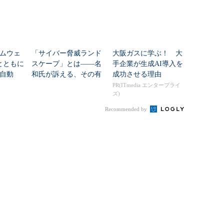
ムウェ
「サイバー脅威ランド
大阪ガスに学ぶ！ 大
とともに
スケープ」とは――名
手企業が生成AI導入を
自動
和氏が訴える、その有
成功させる理由
点化す
効性と利用シーン
PR(ITmedia エンタープライ
ズ)
ール積
Recommended by