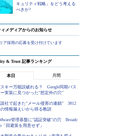
キュリティ戦略」をどう考える
べきか?
ティメディアからのお知らせ
リア採用の応募を受け付けています
rity & Trust 記事ランキング
月間
本日
スキー万能説破れる？ Google同期パス
キー実装に見つかった“想定外の穴”
談社で起きた“メール侵害の連鎖” 3812
件の情報漏えいから得る教訓
Mware管理基盤に“認証突破”の穴 Broadc
om「回避策を用意せず」