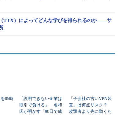
（TTX）によってどんな学びを得られるのか――サ
所
ーを85時
「説明できない企業は
「子会社の古いVPN装
取引で負ける」 名和
置」は何点リスク？
氏が明かす「90日で成
攻撃者より先に動くた
果を出す」データガバ
めのセキュリティ“優先
ナンス実装術
度”再設計術