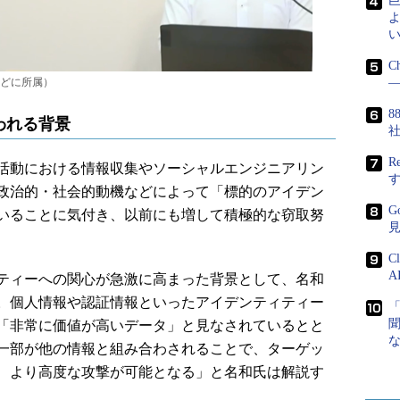
よ
い
C
どに所属）
―
8
われる背景
R
活動における情報収集やソーシャルエンジニアリン
政治的・社会的動機などによって「標的のアイデン
G
いることに気付き、以前にも増して積極的な窃取努
C
A
ティーへの関心が急激に高まった背景として、名和
。個人情報や認証情報といったアイデンティティー
「非常に価値が高いデータ」と見なされているとと
一部が他の情報と組み合わされることで、ターゲッ
、より高度な攻撃が可能となる」と名和氏は解説す