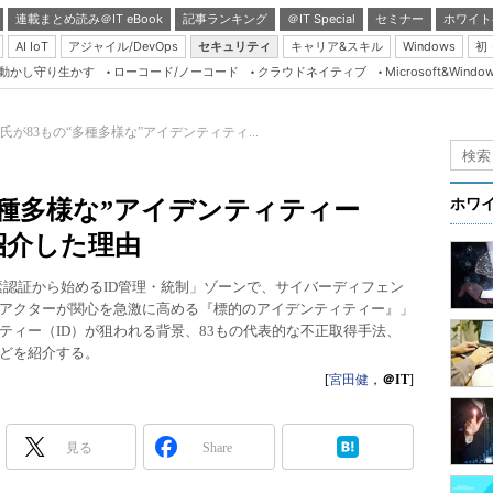
連載まとめ読み＠IT eBook
記事ランキング
＠IT Special
セミナー
ホワイト
AI IoT
アジャイル/DevOps
セキュリティ
キャリア&スキル
Windows
初
り動かし守り生かす
ローコード/ノーコード
クラウドネイティブ
Microsoft&Windo
Server & Storage
HTML5 + UX
氏が83もの“多種多様な”アイデンティティ...
Smart & Social
Coding Edge
多種多様な”アイデンティティー
ホワ
Java Agile
紹介した理由
Database Expert
4 春」の「多要素認証から始めるID管理・統制」ゾーンで、サイバーディフェン
Linux ＆ OSS
アクターが関心を急激に高める『標的のアイデンティティー』」
ティー（ID）が狙われる背景、83もの代表的な不正取得手法、
Master of IP Networ
などを紹介する。
Security & Trust
[
宮田健
，
＠IT
]
Test & Tools
Insider.NET
見る
Share
ブログ