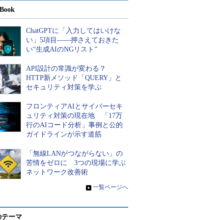
Book
ChatGPTに「入力してはいけな
い」5項目――押さえておきた
い“生成AIのNGリスト”
API設計の常識が変わる？
HTTP新メソッド「QUERY」と
セキュリティ対策を学ぶ
フロンティアAIとサイバーセキ
ュリティ対策の現在地 「17万
行のAIコード分析」事例と公的
ガイドラインが示す道筋
「無線LANがつながらない」の
苦情をゼロに 3つの現場に学ぶ
ネットワーク改善術
»
一覧ページへ
のテーマ