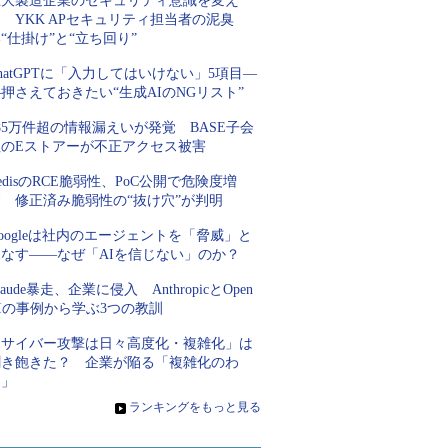
巨大製造企業のセキュリティ意識を変え
 YKK APセキュリティ担当者の泥臭
“仕掛け”と“立ち回り”
hatGPTに「入力してはいけない」5項目―
押さえておきたい“生成AIのNGリスト”
85万件超の情報漏えいが発覚 BASE子会
社のEストアーが不正アクセス被害
edisのRCE脆弱性、PoC公開で危険度増
す 修正済み脆弱性の“抜け穴”が判明
oogleは社内のエージェントを「脅威」と
見なす――なぜ「AIを信じない」のか？
laude暴走、企業に侵入 AnthropicとOpen
Iの事例から学ぶ3つの教訓
「サイバー攻撃は日々高度化・複雑化」は
聞き飽きた？ 企業が陥る「複雑化のわ
な」
»
ランキングをもっと見る