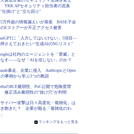
巨大製造企業のセキュリティ意識を変え
 YKK APセキュリティ担当者の泥臭
“仕掛け”と“立ち回り”
85万件超の情報漏えいが発覚 BASE子会
社のEストアーが不正アクセス被害
hatGPTに「入力してはいけない」5項目―
押さえておきたい“生成AIのNGリスト”
oogleは社内のエージェントを「脅威」と
見なす――なぜ「AIを信じない」のか？
laude暴走、企業に侵入 AnthropicとOpen
Iの事例から学ぶ3つの教訓
edisのRCE脆弱性、PoC公開で危険度増
す 修正済み脆弱性の“抜け穴”が判明
「サイバー攻撃は日々高度化・複雑化」は
聞き飽きた？ 企業が陥る「複雑化のわ
な」
»
ランキングをもっと見る