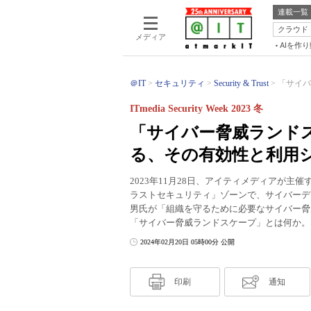
連載一覧
クラウド
メディア
AIを作
＠IT
セキュリティ
Security & Trust
「サイバ
ITmedia Security Week 2023 冬
「サイバー脅威ランド
る、その有効性と利用
2023年11月28日、アイティメディアが主催するセミ
ラストセキュリティ」ゾーンで、サイバーデ
男氏が「組織を守るために必要なサイバー脅
「サイバー脅威ランドスケープ」とは何か。
2024年02月20日 05時00分 公開
印刷
通知