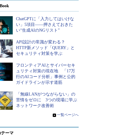
Book
ChatGPTに「入力してはいけな
い」5項目――押さえておきた
い“生成AIのNGリスト”
API設計の常識が変わる？
HTTP新メソッド「QUERY」と
セキュリティ対策を学ぶ
フロンティアAIとサイバーセキ
ュリティ対策の現在地 「17万
行のAIコード分析」事例と公的
ガイドラインが示す道筋
「無線LANがつながらない」の
苦情をゼロに 3つの現場に学ぶ
ネットワーク改善術
»
一覧ページへ
のテーマ