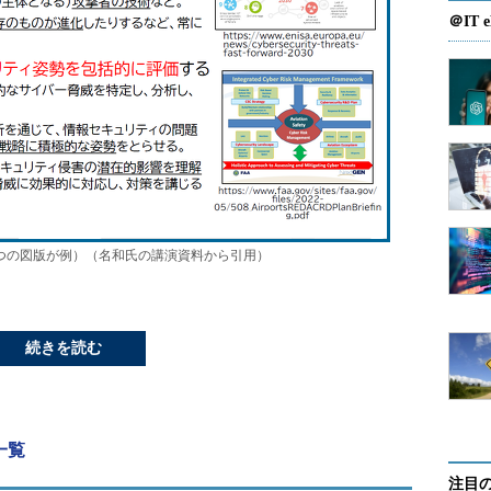
＠IT e
つの図版が例）（名和氏の講演資料から引用）
続きを読む
載一覧
注目