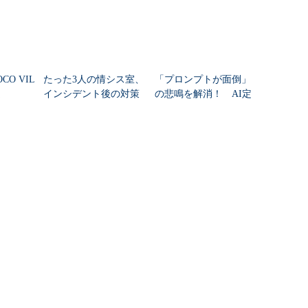
O VIL
たった3人の情シス室、
「プロンプトが面倒」
選
インシデント後の対策
の悲鳴を解消！ AI定
は「むしろ運用を減ら
着のステップ
す」 どう強化した？
n GOETHE)
PR(ITmedia エンタープライ
ズ)
Recommended by
RSSについて
アイティメディアIDについて
ITのRSS一覧
アイティメディアIDとは