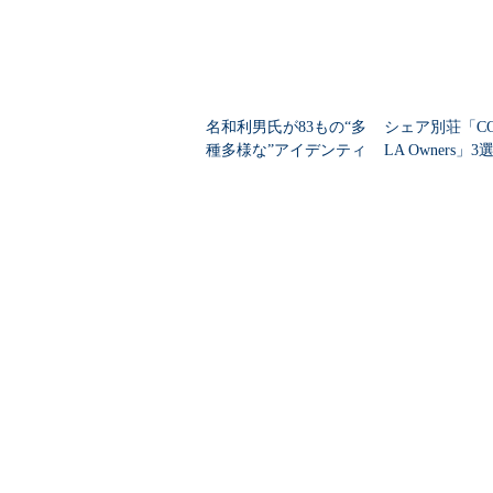
名和利男氏が83もの“多
シェア別荘「COC
種多様な”アイデンティ
LA Owners」3
ティー（ID）不正取得
手法を紹介した理由
PR(COCO VILLA o
@ITについて
お問い合わせ
＠
広告について