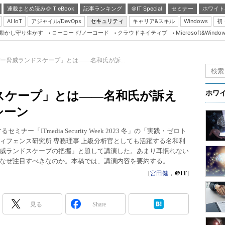
連載まとめ読み＠IT eBook
記事ランキング
＠IT Special
セミナー
ホワイト
AI IoT
アジャイル/DevOps
セキュリティ
キャリア&スキル
Windows
初
り動かし守り生かす
ローコード/ノーコード
クラウドネイティブ
Microsoft&Windo
Server & Storage
HTML5 + UX
ー脅威ランドスケープ」とは――名和氏が訴...
Smart & Social
Coding Edge
スケープ」とは――名和氏が訴え
ホワ
Java Agile
シーン
Database Expert
ナー「ITmedia Security Week 2023 冬」の「実践・ゼロト
Linux ＆ OSS
ィフェンス研究所 専務理事 上級分析官としても活躍する名和利
威ランドスケープの把握」と題して講演した。あまり耳慣れない
Master of IP Networ
なぜ注目すべきなのか。本稿では、講演内容を要約する。
Security & Trust
[
宮田健
，
＠IT
]
Test & Tools
Insider.NET
見る
Share
ブログ