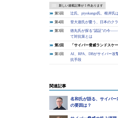
新しい連載記事が 1 件あります
5
辻氏、piyokango氏、根
4
登大遊氏が憂う、日本のクラ
3
徳丸氏が探る“認証”の今―
て対抗策とは
2
「サイバー脅威ランドスケ
1
AI、RPA、DBがサイバ
抗手段
関連記事
名和氏が語る、サイバー
の要因は？