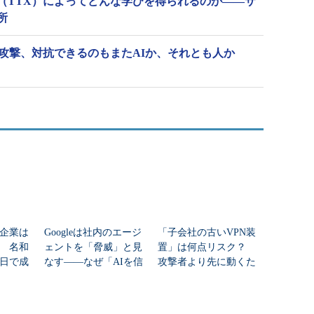
（TTX）によってどんな学びを得られるのか――サ
所
ー攻撃、対抗できるのもまたAIか、それとも人か
企業は
Googleは社内のエージ
「子会社の古いVPN装
 名和
ェントを「脅威」と見
置」は何点リスク？
0日で成
なす――なぜ「AIを信
攻撃者より先に動くた
タガバ
じない」のか？
めのセキュリティ“優先
度”再設計術