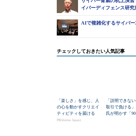
サイバー脅威の机上演習
イバーディフェンス研究
AIで複雑化するサイバ
チェックしておきたい人気記事
「楽しさ」を感じ、人
「説明できない
の心を動かすクリエイ
取引で負ける」
ティビティを届ける
氏が明かす「9
果を出す」デー
PR(dentsu Japan)
ナンス実装術