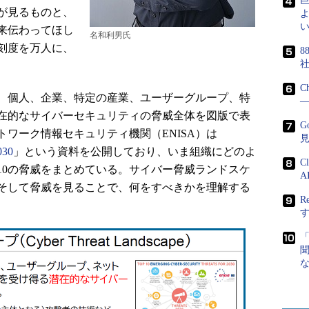
が見るものと、
よ
い
来伝わってほし
名和利男氏
刻度を万人に、
8
C
、個人、企業、特定の産業、ユーザーグループ、特
―
在的なサイバーセキュリティの脅威全体を図版で表
G
ワーク情報セキュリティ機関（ENISA）は
030
」という資料を公開しており、いま組織にどのよ
C
10の脅威をまとめている。サイバー脅威ランドスケ
A
そして脅威を見ることで、何をすべきかを理解する
R