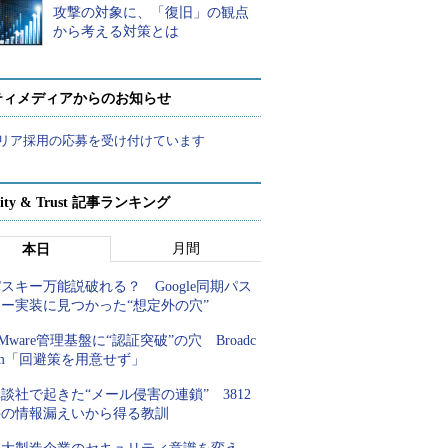
攻撃の対象に、「復旧」の観点
から考える対策とは
ティメディアからのお知らせ
リア採用の応募を受け付けています
rity & Trust 記事ランキング
月間
本日
スキー万能説破れる？ Google同期パス
キー実装に見つかった“想定外の穴”
Mware管理基盤に“認証突破”の穴 Broadc
om「回避策を用意せず」
談社で起きた“メール侵害の連鎖” 3812
件の情報漏えいから得る教訓