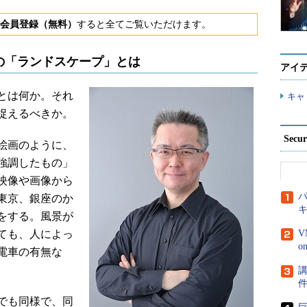
会員登録（無料）
すると全てご覧いただけます。
の「ランドスケープ」とは
アイ
とは何か。それ
キャ
捉えるべきか。
Secu
絵画のように、
強調したもの」
映像や画像から
パ
東京、銀座のか
をする。風景が
ても、人によっ
V
電車の有無な
講
でも同様で、同