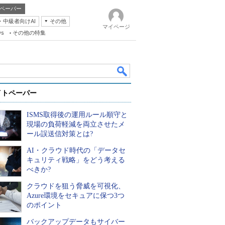
ペーパー
・中級者向けAI
その他
マイページ
ws
その他の特集
イトペーパー
ISMS取得後の運用ルール順守と
現場の負荷軽減を両立させたメ
ール誤送信対策とは?
AI・クラウド時代の「データセ
k
キュリティ戦略」をどう考える
べきか?
クラウドを狙う脅威を可視化、
Azure環境をセキュアに保つ3つ
のポイント
バックアップデータもサイバー