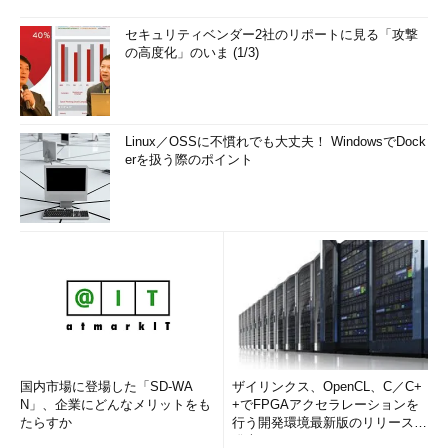
セキュリティベンダー2社のリポートに見る「攻撃
の高度化」のいま (1/3)
Linux／OSSに不慣れでも大丈夫！ WindowsでDock
erを扱う際のポイント
国内市場に登場した「SD-WA
ザイリンクス、OpenCL、C／C+
N」、企業にどんなメリットをも
+でFPGAアクセラレーションを
たらすか
行う開発環境最新版のリリースを
発表