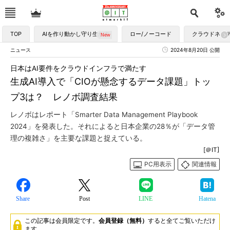
TOP
AIを作り動かし守り生かす
ロー/ノーコード
クラウドネイ
ニュース
2024年8月20日 公開
日本はAI要件をクラウドインフラで満たす
生成AI導入で「CIOが懸念するデータ課題」トッ
プ3は？ レノボ調査結果
レノボはレポート「Smarter Data Management Playbook
2024」を発表した。それによると日本企業の28％が「データ管
理の複雑さ」を主要な課題と捉えている。
[＠IT]
PC用表示
関連情報
Share
Post
LINE
Hatena
この記事は会員限定です。
会員登録（無料）
すると全てご覧いただけ
ます。