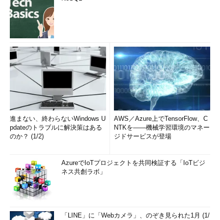
進まない、終わらないWindows U
AWS／Azure上でTensorFlow、C
pdateのトラブルに解決策はある
NTKを――機械学習環境のマネー
のか？ (1/2)
ジドサービスが登場
AzureでIoTプロジェクトを共同検証する「IoTビジ
ネス共創ラボ」
「LINE」に「Webカメラ」、のぞき見られた1月 (1/