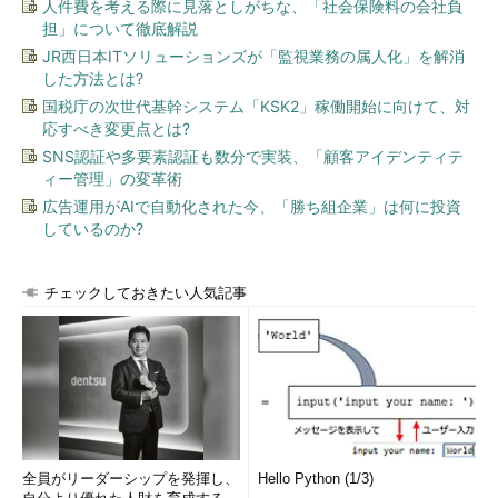
人件費を考える際に見落としがちな、「社会保険料の会社負
担」について徹底解説
JR西日本ITソリューションズが「監視業務の属人化」を解消
した方法とは?
国税庁の次世代基幹システム「KSK2」稼働開始に向けて、対
応すべき変更点とは?
SNS認証や多要素認証も数分で実装、「顧客アイデンティテ
ィー管理」の変革術
広告運用がAIで自動化された今、「勝ち組企業」は何に投資
しているのか?
チェックしておきたい人気記事
全員がリーダーシップを発揮し、
Hello Python (1/3)