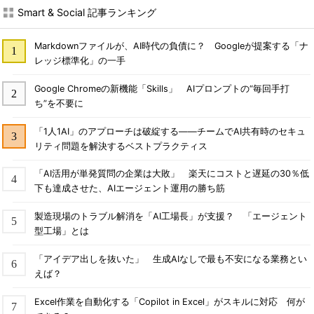
Smart & Social 記事ランキング
Markdownファイルが、AI時代の負債に？ Googleが提案する「ナ
レッジ標準化」の一手
Google Chromeの新機能「Skills」 AIプロンプトの“毎回手打
ち”を不要に
「1人1AI」のアプローチは破綻する――チームでAI共有時のセキュ
リティ問題を解決するベストプラクティス
「AI活用が単発質問の企業は大敗」 楽天にコストと遅延の30％低
下も達成させた、AIエージェント運用の勝ち筋
製造現場のトラブル解消を「AI工場長」が支援？ 「エージェント
型工場」とは
「アイデア出しを抜いた」 生成AIなしで最も不安になる業務とい
えば？
Excel作業を自動化する「Copilot in Excel」がスキルに対応 何が