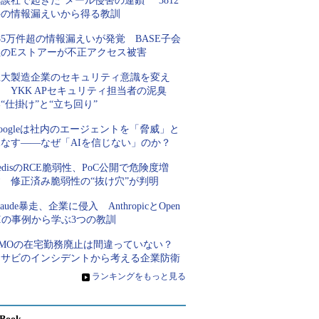
談社で起きた“メール侵害の連鎖” 3812
件の情報漏えいから得る教訓
85万件超の情報漏えいが発覚 BASE子会
社のEストアーが不正アクセス被害
巨大製造企業のセキュリティ意識を変え
 YKK APセキュリティ担当者の泥臭
“仕掛け”と“立ち回り”
oogleは社内のエージェントを「脅威」と
見なす――なぜ「AIを信じない」のか？
edisのRCE脆弱性、PoC公開で危険度増
す 修正済み脆弱性の“抜け穴”が判明
laude暴走、企業に侵入 AnthropicとOpen
Iの事例から学ぶ3つの教訓
GMOの在宅勤務廃止は間違っていない？
ワサビのインシデントから考える企業防衛
»
ランキングをもっと見る