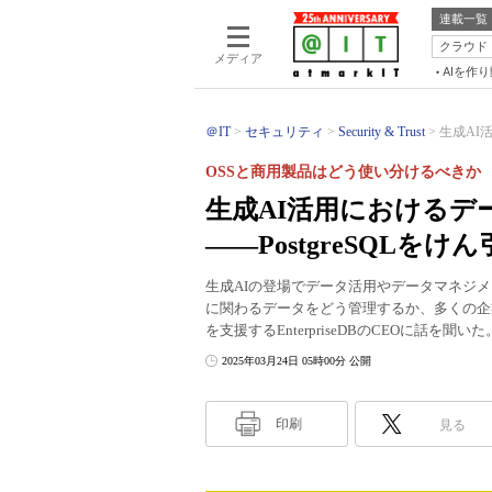
連載一覧
クラウド
メディア
AIを作
＠IT
セキュリティ
Security & Trust
生成AI
OSSと商用製品はどう使い分けるべきか
生成AI活用における
――PostgreSQLをけん
生成AIの登場でデータ活用やデータマネジメ
に関わるデータをどう管理するか、多くの企
を支援するEnterpriseDBのCEOに話を聞いた
2025年03月24日 05時00分 公開
印刷
見る