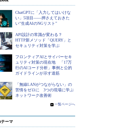
Book
ChatGPTに「入力してはいけな
い」5項目――押さえておきた
い“生成AIのNGリスト”
API設計の常識が変わる？
HTTP新メソッド「QUERY」と
セキュリティ対策を学ぶ
フロンティアAIとサイバーセキ
ュリティ対策の現在地 「17万
行のAIコード分析」事例と公的
ガイドラインが示す道筋
「無線LANがつながらない」の
苦情をゼロに 3つの現場に学ぶ
ネットワーク改善術
»
一覧ページへ
のテーマ