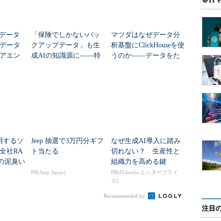
＠IT e
のデータ
「保険でしかないバッ
マツダはなぜデータ分
データ
クアップデータ」も生
析基盤にClickHouseを使
アエン
成AIの知識源に――特
うのか――データをた
手法を
許取得のRAG技術
めるより「取り出す」
esh」
こそ問題だった
利用するソ
Jeep 抽選で3万円分ギフ
なぜ生成AI導入に踏み
全社RA
ト当たる
切れない？ 生産性と
の泥臭い
組織力を高める鍵
PR(Jeep Japan)
PR(ITmedia エンタープライ
ズ)
Recommended by
注目