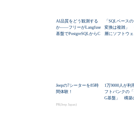
AI品質をどう観測する
「SQLベース
か――フリーがLangfuse
変換は複雑」 
基盤でPostgreSQLからC
層にソフトウェ
lickHouseに移行した理
ジニアリングの
由
もたらす「SQLM
Jeepの7シーターを85時
1万9000人が
間体験！
フトバンクの「
G基盤」 構築
舞台裏
PR(Jeep Japan)