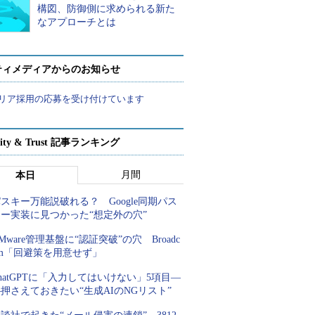
構図、防御側に求められる新た
なアプローチとは
ティメディアからのお知らせ
リア採用の応募を受け付けています
rity & Trust 記事ランキング
月間
本日
スキー万能説破れる？ Google同期パス
キー実装に見つかった“想定外の穴”
Mware管理基盤に“認証突破”の穴 Broadc
om「回避策を用意せず」
hatGPTに「入力してはいけない」5項目―
押さえておきたい“生成AIのNGリスト”