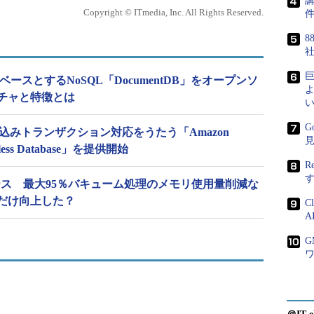
講
Copyright © ITmedia, Inc. All Rights Reserved.
8
eSQLをベースとするNoSQL「DocumentDB」をオープンソ
よ
チャと特徴とは
い
G
込みトランザクション対応をうたう「Amazon
mitless Database」を提供開始
R
7」リリース 最大95％バキューム処理のメモリ使用量削減な
だけ向上した？
C
A