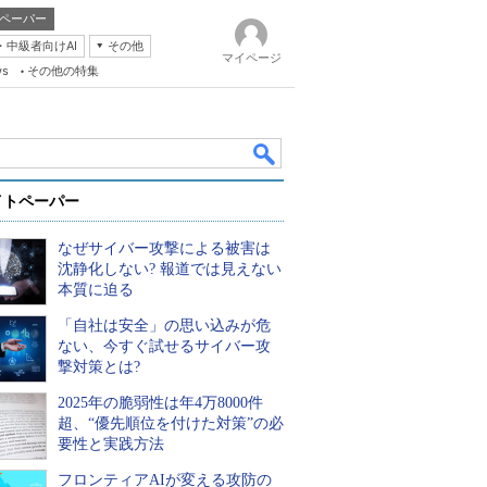
ペーパー
・中級者向けAI
その他
マイページ
ws
その他の特集
イトペーパー
なぜサイバー攻撃による被害は
沈静化しない? 報道では見えない
本質に迫る
「自社は安全」の思い込みが危
k
ない、今すぐ試せるサイバー攻
撃対策とは?
2025年の脆弱性は年4万8000件
超、“優先順位を付けた対策”の必
要性と実践方法
フロンティアAIが変える攻防の