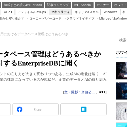
連載まとめ読み＠IT eBook
記事ランキング
＠IT Special
セミナー
ホワイト
AI IoT
アジャイル/DevOps
セキュリティ
キャリア&スキル
Windows
初
り動かし守り生かす
ローコード/ノーコード
クラウドネイティブ
Microsoft&Windo
Server & Storage
HTML5 + UX
活用におけるデータベース管理はどうあるべき...
Smart & Social
Coding Edge
データベース管理はどうあるべきか
ホワ
Java Agile
引するEnterpriseDBに聞く
Database Expert
ントの在り方が大きく変わりつつある。生成AIの進化は速く、AI
Linux ＆ OSS
業の課題になっているのが現状だ。企業のデータとAIの取り組み
。
Master of IP Networ
[
文・撮影：齋藤公二
，
＠IT
]
Security & Trust
Test & Tools
Share
Insider.NET
ブログ