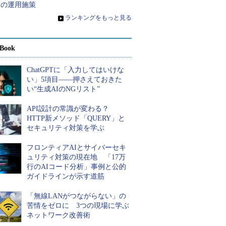
つの運用施策
»
ランキングをもっと見る
Book
ChatGPTに「入力してはいけな
い」5項目――押さえておきた
い“生成AIのNGリスト”
API設計の常識が変わる？
HTTP新メソッド「QUERY」と
セキュリティ対策を学ぶ
フロンティアAIとサイバーセキ
ュリティ対策の現在地 「17万
行のAIコード分析」事例と公的
ガイドラインが示す道筋
「無線LANがつながらない」の
苦情をゼロに 3つの現場に学ぶ
ネットワーク改善術