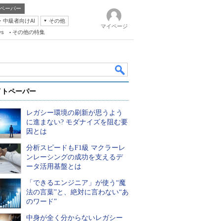
ペーパー
・中級者向けAI
その他
マイページ
ws
その他の特集
イトペーパー
レガシー環境の刷新が思うよう
に進まない? モダナイズを阻む要
因とは
分析スピードもF1級 マクラーレ
k
ンレーシングの成功を支えるデ
ータ活用基盤とは
「できるエンジニア」が使う“魔
法の言葉”と、絶対に言わない“あ
のワード”
中身が全く分からないレガシー