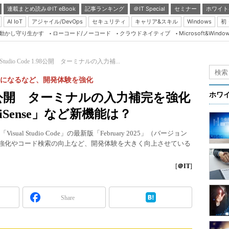
連載まとめ読み＠IT eBook
記事ランキング
＠IT Special
セミナー
ホワイト
AI IoT
アジャイル/DevOps
セキュリティ
キャリア&スキル
Windows
初
り動かし守り生かす
ローコード/ノーコード
クラウドネイティブ
Microsoft&Windo
Server & Storage
HTML5 + UX
al Studio Code 1.98公開 ターミナルの入力補...
Smart & Social
が可能になるなど、開発体験を強化
Coding Edge
de 1.98公開 ターミナルの入力補完を強化
ホワ
Java Agile
liSense」など新機能は？
Database Expert
ual Studio Code」の最新版「February 2025」（バージョン
Linux ＆ OSS
iSense強化やコード検索の向上など、開発体験を大きく向上させている
Master of IP Networ
[
＠IT
]
Security & Trust
Test & Tools
Share
Insider.NET
ブログ