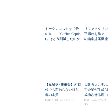
トークンコストを10分
リファクタリン
の1に 「GitHub Copilo
正漏れを防ぐ VS
t」はどう削減したのか
の編集提案機能
S」拡張
【見城徹×藤田晋】AI時
大阪ガスに学ぶ
代でも変わらない経営
手企業が生成A
者の本質
成功させる理由
PR(FINCHI on GOETHE)
PR(ITmedia エン
ズ)