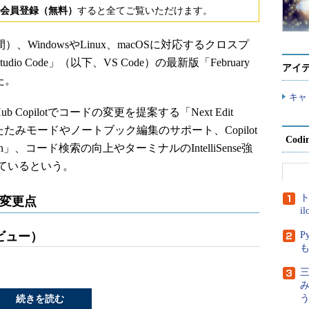
会員登録（無料）
すると全てご覧いただけます。
時間）、WindowsやLinux、macOSに対応するクロスプ
dio Code」（以下、VS Code）の最新版「February
アイ
た。
キャ
ub Copilotでコードの変更を提案する「Next Edit
の折りたたみモードやノートブック編集のサポート、Copilot
Cod
sion」、コード検索の向上やターミナルのIntelliSense強
ているという。
ト
な変更点
i
ビュー）
P
三
続きを読む