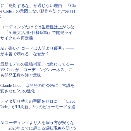
Iに「絶対するな」が通じない理由 「Cla
de Code」の意図しない動作を防ぐ7つのTI
S
AIコーディングだけでは生産性は上がらな
い 「AI最大活用×仕様駆動」で開発ライ
フサイクルを再定義
「AIが書いたコードは人間より優秀」――
だが本番で壊れる、なぜか？
「最新モデルの最強補完」は終わってる―
VS Codeが「コーディングハーネス」に
最も開発工数を注ぐ意味
Claude Code」は開発の司令塔に 常識を
一変させた5つの進化
ディタ切り替えの手間をゼロに 「Claud
 Code」がUI刷新、3つのビューモードを追
加
「AIコーディングより人を雇う方が安くな
」 2028年までに起こる逆転現象を防ぐ5