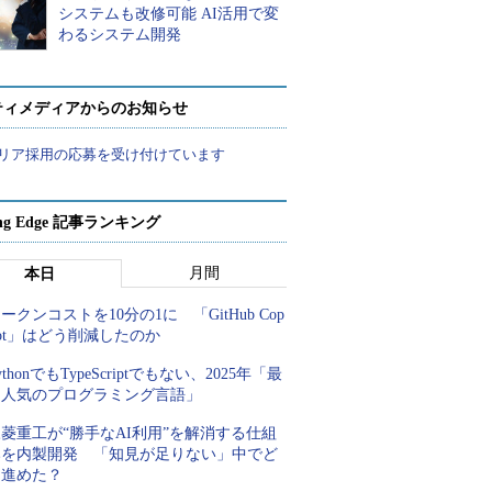
システムも改修可能 AI活用で変
わるシステム開発
ティメディアからのお知らせ
リア採用の応募を受け付けています
ing Edge 記事ランキング
月間
本日
ークンコストを10分の1に 「GitHub Cop
lot」はどう削減したのか
ythonでもTypeScriptでもない、2025年「最
も人気のプログラミング言語」
菱重工が“勝手なAI利用”を解消する仕組
みを内製開発 「知見が足りない」中でど
う進めた？