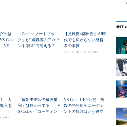
＠IT e
グの修
「Copilot ノートブッ
【見城徹×藤田晋】AI時
 Code
ク」が“退職者のアカウ
代でも変わらない経営
「NE
ント削除”で消える？
者の本質
賢い活用術と運用の注
PR(FINCHI on GOETHE)
意点
！ 大
「最新モデルの最強補
VS Code 1.107公開 複
I導入を
完」は終わってる――V
数の開発用AIエージェ
S Codeが「コーディン
ントの協調はどう役立
グハーネス」に最も開
つのか
タープライ
発工数を注ぐ意味