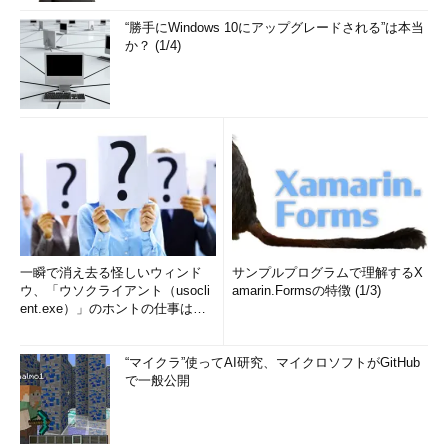
“勝手にWindows 10にアップグレードされる”は本当
か？ (1/4)
一瞬で消え去る怪しいウィンド
サンプルプログラムで理解するX
ウ、「ウソクライアント（usocli
amarin.Formsの特徴 (1/3)
ent.exe）」のホントの仕事は？
(1/2)
“マイクラ”使ってAI研究、マイクロソフトがGitHub
で一般公開