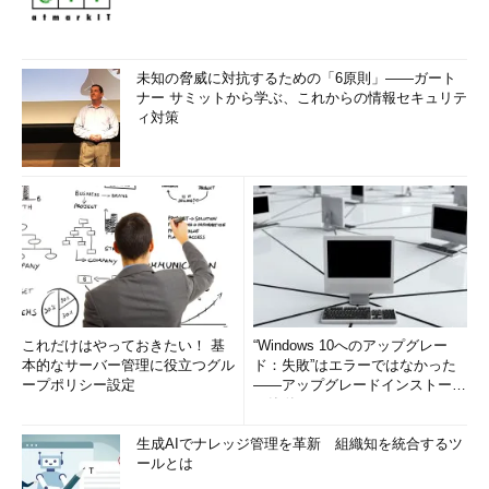
未知の脅威に対抗するための「6原則」――ガート
ナー サミットから学ぶ、これからの情報セキュリテ
ィ対策
これだけはやっておきたい！ 基
“Windows 10へのアップグレー
本的なサーバー管理に役立つグル
ド：失敗”はエラーではなかった
ープポリシー設定
――アップグレードインストール
の簡単まとめ (1/3...
生成AIでナレッジ管理を革新 組織知を統合するツ
ールとは