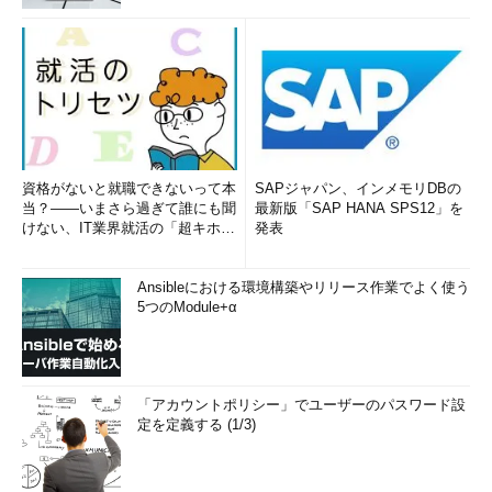
資格がないと就職できないって本
SAPジャパン、インメモリDBの
当？――いまさら過ぎて誰にも聞
最新版「SAP HANA SPS12」を
けない、IT業界就活の「超キホ
発表
ン」 (1/3)
Ansibleにおける環境構築やリリース作業でよく使う
5つのModule+α
「アカウントポリシー」でユーザーのパスワード設
定を定義する (1/3)