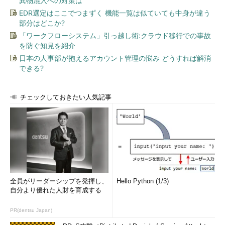
異物混入への対策は
EDR選定はここでつまずく 機能一覧は似ていても中身が違う
部分はどこか?
「ワークフローシステム」引っ越し術:クラウド移行での事故
を防ぐ知見を紹介
日本の人事部が抱えるアカウント管理の悩み どうすれば解消
できる?
チェックしておきたい人気記事
全員がリーダーシップを発揮し、
Hello Python (1/3)
自分より優れた人財を育成する
PR(dentsu Japan)