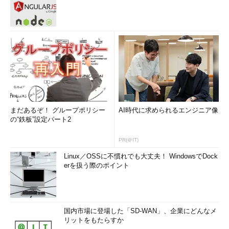
まだあるぞ！ グループポリシー
AI時代に求められるエンジニア像
の“鉄板”設定パート2
PR(＠IT)
Linux／OSSに不慣れでも大丈夫！ WindowsでDock
erを扱う際のポイント
国内市場に登場した「SD-WAN」、企業にどんなメ
リットをもたらすか