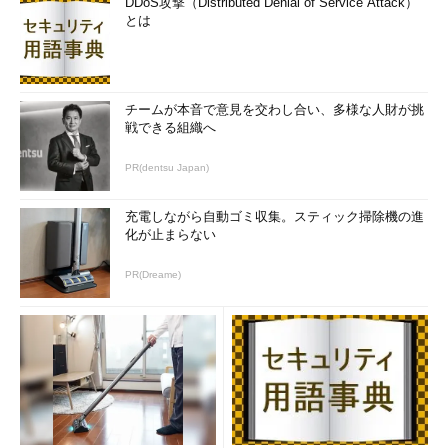
DDoS攻撃（Distributed Denial of Service Attack）
とは
チームが本音で意見を交わし合い、多様な人財が挑
戦できる組織へ
PR(dentsu Japan)
充電しながら自動ゴミ収集。スティック掃除機の進
化が止まらない
PR(Dreame)