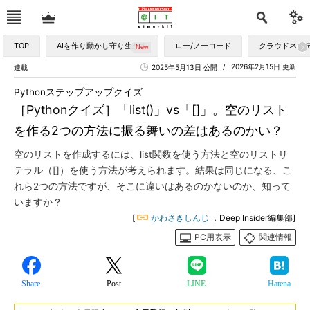
TOP
AIを作り動かし守り生かす
ロー/ノーコード
クラウドネイ
2026年2月15日 更新
連載
2025年5月13日 公開
Pythonステップアップクイズ
［Pythonクイズ］「list()」vs「[]」。空のリスト
を作る2つの方法に振る舞いの差はあるのかい？
空のリストを作成するには、list関数を使う方法と空のリストリ
テラル（[]）を使う方法が考えられます。結果は同じになる、こ
れら2つの方法ですが、そこに違いはあるのかないのか、知って
いますか？
[
かわさきしんじ
，Deep Insider編集部]
PC用表示
関連情報
Share
Post
LINE
Hatena