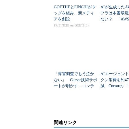
GOETHEとFINCHIがタ
AIが生成したA
ッグを組み、新メディ
フラは本番環境
アを創設
ない？ 「AWS 
rver」はどう
PR(FINCHI on GOETHE)
「障害調査でもう泣か
AIエージェン
ない」 Cursor技術サポ
クン消費を約4
ートが明かす、コンテ
減 Cursorの
キスト収集の極意
ストエンジニア
グ」事例
関連リンク