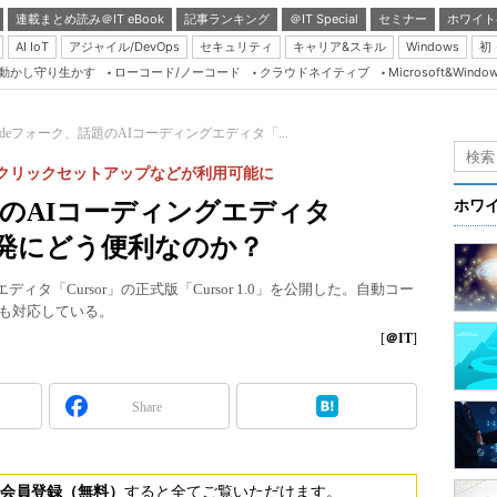
連載まとめ読み＠IT eBook
記事ランキング
＠IT Special
セミナー
ホワイト
AI IoT
アジャイル/DevOps
セキュリティ
キャリア&スキル
Windows
初
り動かし守り生かす
ローコード/ノーコード
クラウドネイティブ
Microsoft&Windo
Server & Storage
HTML5 + UX
Codeフォーク、話題のAIコーディングエディタ「...
Smart & Social
クリックセットアップなどが利用可能に
Coding Edge
話題のAIコーディングエディタ
ホワ
Java Agile
開 開発にどう便利なのか？
Database Expert
グエディタ「Cursor」の正式版「Cursor 1.0」を公開した。自動コー
Linux ＆ OSS
にも対応している。
Master of IP Networ
[
＠IT
]
Security & Trust
Share
Test & Tools
Insider.NET
ブログ
会員登録（無料）
すると全てご覧いただけます。