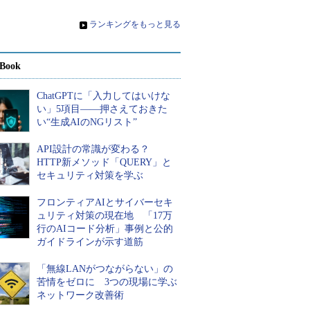
加
»
ランキングをもっと見る
Book
ChatGPTに「入力してはいけな
い」5項目――押さえておきた
い“生成AIのNGリスト”
API設計の常識が変わる？
HTTP新メソッド「QUERY」と
セキュリティ対策を学ぶ
フロンティアAIとサイバーセキ
ュリティ対策の現在地 「17万
行のAIコード分析」事例と公的
ガイドラインが示す道筋
「無線LANがつながらない」の
苦情をゼロに 3つの現場に学ぶ
ネットワーク改善術