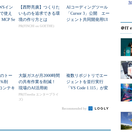
WSイン
【西野亮廣】つくりた
AIコーディングツール
で使え
いものを追求できる環
「Cursor 3」公開 エー
MCP Se
境の作り方とは
ジェント共同開発用UI
役立つのか
「Agents Window」で開
PR(FINCHI on GOETHE)
＠IT e
発はどう変わ...
トのトー
大阪ガスが月2000時間
複数リポジトリでエー
7％削
の共有作業を削減！
ジェントを並行実行
「コンテキ
現場のAI活用術
「VS Code 1.115」が変
リン
える開発体験
PR(ITmedia エンタープライ
ズ)
Recommended by