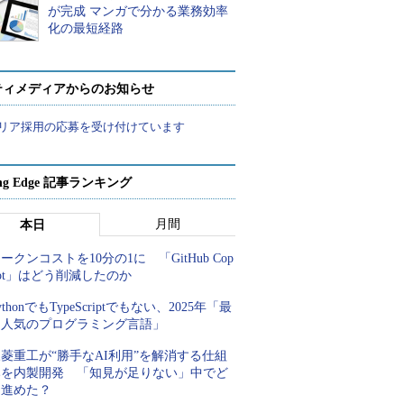
が完成 マンガで分かる業務効率
化の最短経路
ティメディアからのお知らせ
リア採用の応募を受け付けています
ing Edge 記事ランキング
月間
本日
ークンコストを10分の1に 「GitHub Cop
lot」はどう削減したのか
ythonでもTypeScriptでもない、2025年「最
も人気のプログラミング言語」
菱重工が“勝手なAI利用”を解消する仕組
みを内製開発 「知見が足りない」中でど
う進めた？