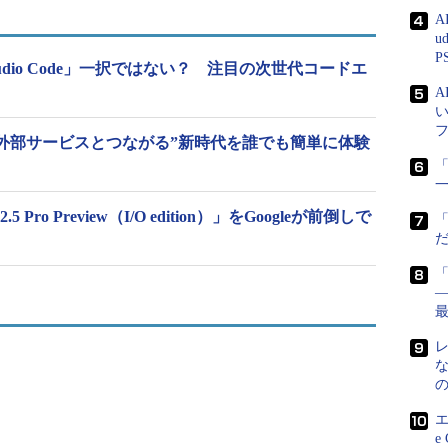
A
u
P
 Studio Code」一択ではない？ 注目の次世代コードエ
“外部サービスとつながる”新時代を誰でも簡単に体験
「
 Pro Preview（I/O edition）」をGoogleが前倒しで
―
エ
e