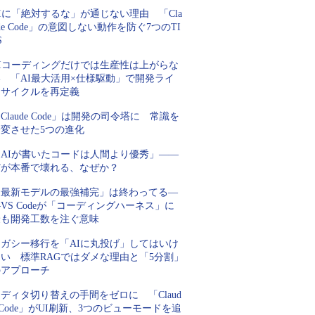
Iに「絶対するな」が通じない理由 「Cla
de Code」の意図しない動作を防ぐ7つのTI
S
AIコーディングだけでは生産性は上がらな
い 「AI最大活用×仕様駆動」で開発ライ
フサイクルを再定義
Claude Code」は開発の司令塔に 常識を
一変させた5つの進化
「AIが書いたコードは人間より優秀」――
だが本番で壊れる、なぜか？
「最新モデルの最強補完」は終わってる―
VS Codeが「コーディングハーネス」に
最も開発工数を注ぐ意味
レガシー移行を「AIに丸投げ」してはいけ
ない 標準RAGではダメな理由と「5分割」
のアプローチ
ディタ切り替えの手間をゼロに 「Claud
 Code」がUI刷新、3つのビューモードを追