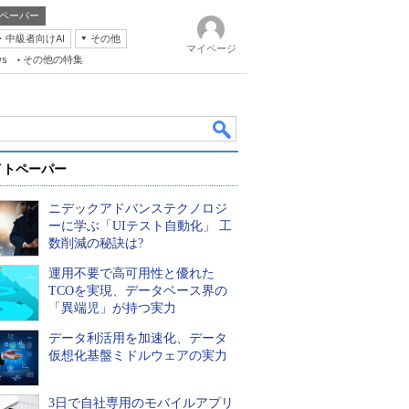
ペーパー
・中級者向けAI
その他
マイページ
ws
その他の特集
イトペーパー
ニデックアドバンステクノロジ
ーに学ぶ「UIテスト自動化」 工
数削減の秘訣は?
運用不要で高可用性と優れた
k
TCOを実現、データベース界の
「異端児」が持つ実力
データ利活用を加速化、データ
仮想化基盤ミドルウェアの実力
3日で自社専用のモバイルアプリ