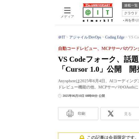
連載一覧
クラウド
メディア
AIを作
＠IT
アジャイル/DevOps
Coding Edge
VS 
自動コードレビュー、MCPサーバのワン
VS Codeフォーク、
「Cursor 1.0」公
Anysphereは2025年6月4日、AIコーディン
ドレビュー機能の他、MCPサーバやOAuth
2025年06月10日 08時00分 公開
印刷
見る
この記事は会員限定です。