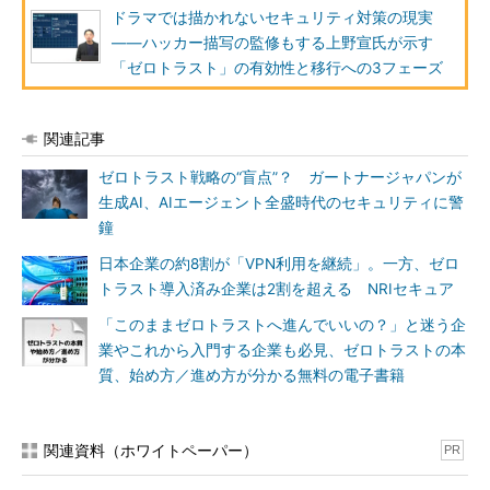
ドラマでは描かれないセキュリティ対策の現実
――ハッカー描写の監修もする上野宣氏が示す
「ゼロトラスト」の有効性と移行への3フェーズ
関連記事
ゼロトラスト戦略の“盲点”？ ガートナージャパンが
生成AI、AIエージェント全盛時代のセキュリティに警
鐘
日本企業の約8割が「VPN利用を継続」。一方、ゼロ
トラスト導入済み企業は2割を超える NRIセキュア
「このままゼロトラストへ進んでいいの？」と迷う企
業やこれから入門する企業も必見、ゼロトラストの本
質、始め方／進め方が分かる無料の電子書籍
関連資料（ホワイトペーパー）
PR