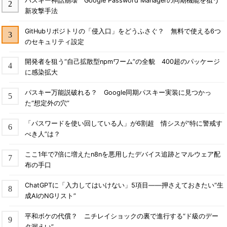
パスキー神話崩壊 Google Password Managerの同期機能を狙う
新攻撃手法
GitHubリポジトリの「侵入口」をどうふさぐ？ 無料で使える6つ
のセキュリティ設定
開発者を狙う“自己拡散型npmワーム”の全貌 400超のパッケージ
に感染拡大
パスキー万能説破れる？ Google同期パスキー実装に見つかっ
た“想定外の穴”
「パスワードを使い回している人」が6割超 情シスが“特に警戒す
べき人”は？
ここ1年で7倍に増えたn8nを悪用したデバイス追跡とマルウェア配
布の手口
ChatGPTに「入力してはいけない」5項目――押さえておきたい“生
成AIのNGリスト”
平和ボケの代償？ ニチレイショックの裏で進行する“ド級のデー
タ漏えい”