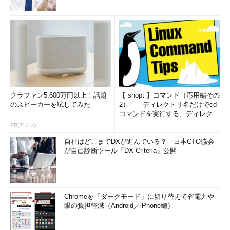
クラファン5,600万円以上！話題
【 shopt 】コマンド（応用編その
のスピーカーを試してみた
2）――ディレクトリ名だけでcd
コマンドを実行する、ディレクト
リ名の入力ミスを補正...
PR(デノン)
自社はどこまでDXが進んでいる？ 日本CTO協会
が自己診断ツール「DX Criteria」公開
Chromeを「ダークモード」に切り替えて省電力や
眼の負担軽減（Android／iPhone編）