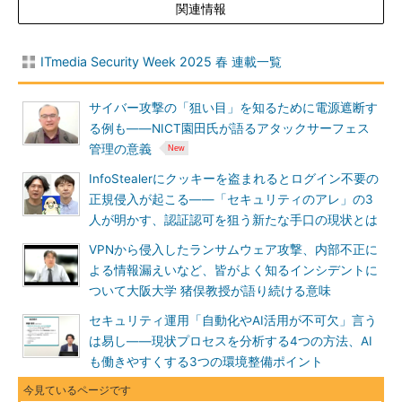
関連情報
ITmedia Security Week 2025 春 連載一覧
サイバー攻撃の「狙い目」を知るために電源遮断す
る例も――NICT園田氏が語るアタックサーフェス
管理の意義
InfoStealerにクッキーを盗まれるとログイン不要の
正規侵入が起こる――「セキュリティのアレ」の3
人が明かす、認証認可を狙う新たな手口の現状とは
VPNから侵入したランサムウェア攻撃、内部不正に
よる情報漏えいなど、皆がよく知るインシデントに
ついて大阪大学 猪俣教授が語り続ける意味
セキュリティ運用「自動化やAI活用が不可欠」言う
は易し――現状プロセスを分析する4つの方法、AI
も働きやすくする3つの環境整備ポイント