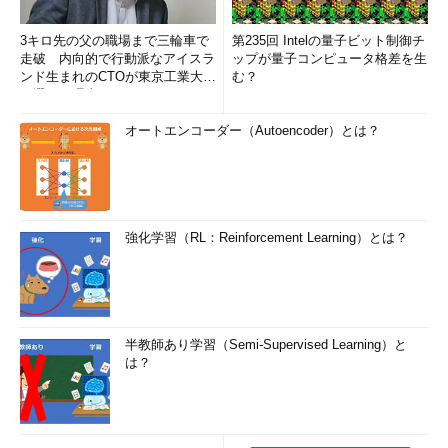
3キロ先の父の職場まで三輪車で
第235回 Intelの量子ビット制御チ
走破 内向的で行動派なアイスラ
ップが量子コンピュータ格差を生
ンド生まれのCTOが東京工業大学
む？
を選んだ理由 (1/2)
オートエンコーダー（Autoencoder）とは？
強化学習（RL：Reinforcement Learning）とは？
半教師あり学習（Semi-Supervised Learning）と
は？