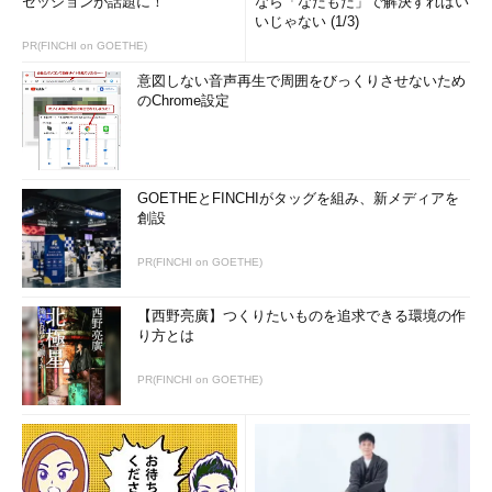
セッションが話題に！
なら「なたもだ」で解決すればい
いじゃない (1/3)
PR(FINCHI on GOETHE)
意図しない音声再生で周囲をびっくりさせないため
のChrome設定
GOETHEとFINCHIがタッグを組み、新メディアを
創設
PR(FINCHI on GOETHE)
【西野亮廣】つくりたいものを追求できる環境の作
り方とは
PR(FINCHI on GOETHE)