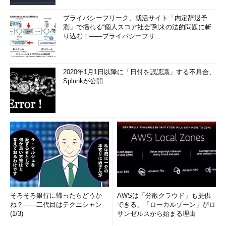
プライバシーフリーク、就活サイト「内定辞退予
測」で揺れる“個人スコア社会”到来の法的問題に斬
り込む！――プライバシーフリ...
2020年1月1日以降に「日付を誤認識」する不具合、
Splunkが公開
そろそろ銀行に帰ったらどうか
AWSは「分散クラウド」も提供
ね？――二代目はテクニシャン
できる、「ローカルゾーン」がロ
(1/3)
サンゼルスから始まる理由