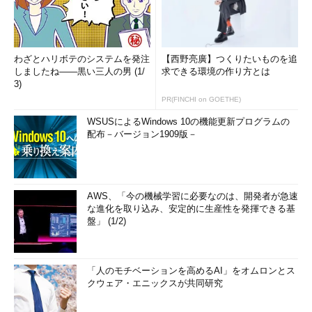
わざとハリボテのシステムを発注
【西野亮廣】つくりたいものを追
しましたね――黒い三人の男 (1/
求できる環境の作り方とは
3)
PR(FINCHI on GOETHE)
WSUSによるWindows 10の機能更新プログラムの
配布－バージョン1909版－
AWS、「今の機械学習に必要なのは、開発者が急速
な進化を取り込み、安定的に生産性を発揮できる基
盤」 (1/2)
「人のモチベーションを高めるAI」をオムロンとス
クウェア・エニックスが共同研究