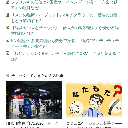
ソブリンAIの価値は? 国産サーバベンダーが貫く「安全と効
率」の設計思想
リスクの温床 ハイブリッド/マルチクラウドの「管理の分断」
をどう解消する?
【経営センスをチェック】「借入金の返済能力」が分かる経
営指標とは?
SNS認証や多要素認証も数分で実装、「顧客アイデンティテ
ィー管理」の変革術
「役にたたないCRM」から「AI時代のCRM」に切り替えるに
は?
チェックしておきたい人気記事
FINCHI主催「IVS2026」トーク
コミュニケーションが苦手？――