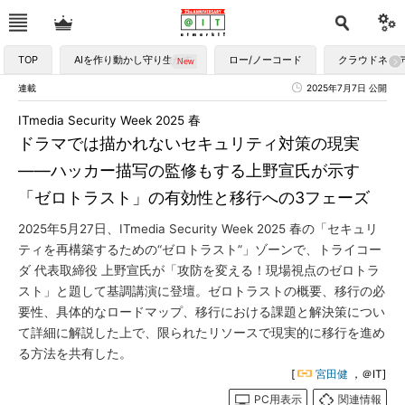
TOP
AIを作り動かし守り生かす
ロー/ノーコード
クラウドネイ
連載
2025年7月7日 公開
ITmedia Security Week 2025 春
ドラマでは描かれないセキュリティ対策の現実
――ハッカー描写の監修もする上野宣氏が示す
「ゼロトラスト」の有効性と移行への3フェーズ
2025年5月27日、ITmedia Security Week 2025 春の「セキュリ
ティを再構築するための“ゼロトラスト”」ゾーンで、トライコー
ダ 代表取締役 上野宣氏が「攻防を変える！現場視点のゼロトラ
スト」と題して基調講演に登壇。ゼロトラストの概要、移行の必
要性、具体的なロードマップ、移行における課題と解決策につい
て詳細に解説した上で、限られたリソースで現実的に移行を進め
る方法を共有した。
[
宮田健
，＠IT]
PC用表示
関連情報