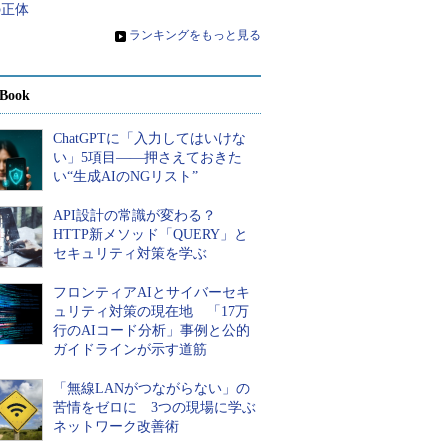
の正体
»
ランキングをもっと見る
Book
ChatGPTに「入力してはいけな
い」5項目――押さえておきた
い“生成AIのNGリスト”
API設計の常識が変わる？
HTTP新メソッド「QUERY」と
セキュリティ対策を学ぶ
フロンティアAIとサイバーセキ
ュリティ対策の現在地 「17万
行のAIコード分析」事例と公的
ガイドラインが示す道筋
「無線LANがつながらない」の
苦情をゼロに 3つの現場に学ぶ
ネットワーク改善術