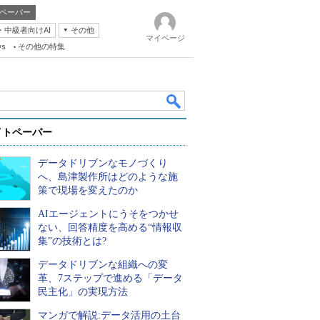
ペーパー
・中級者向けAI
その他
マイページ
ws
その他の特集
イトペーパー
データドリブンなモノづくり
へ、島津製作所はどのような施
策で現場を変えたのか
AIエージェントにうそをつかせ
k
ない、回答精度を高める“情報収
集”の技術とは?
データドリブンな組織への変
革、7ステップで進める「データ
民主化」の実現方法
マンガで解説:データ活用の土台