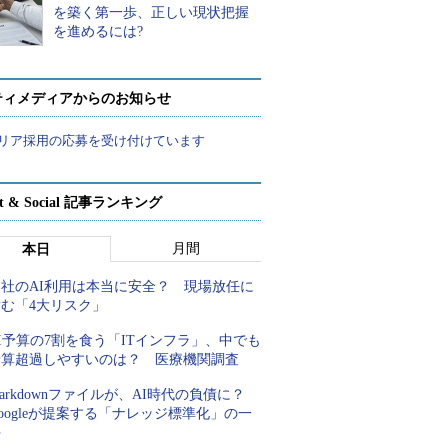
を築く第一歩、正しい現状把握
を進めるには?
ティメディアからのお知らせ
リア採用の応募を受け付けています
rt & Social 記事ランキング
月間
本日
自社のAI利用は本当に安全？ 現場放任に
潜む「4大リスク」
I予算の7割を食う「ITインフラ」、中でも
予算超過しやすいのは？ 医療機関調査
arkdownファイルが、AI時代の負債に？
oogleが提案する「ナレッジ標準化」の一
手