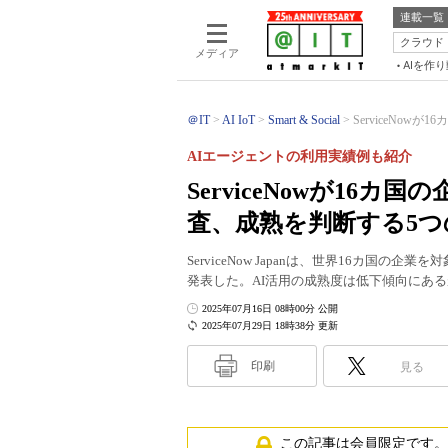
連載一覧
クラウド
メディア
AIを作
＠IT
AI IoT
Smart & Social
ServiceNow
AIエージェントの利用実績例も紹介
ServiceNowが16
査、成熟を判断する5つ
ServiceNow Japanは、世界16カ国の
発表した。AI活用の成熟度は低下傾向にあ
2025年07月16日 08時00分 公開
2025年07月29日 18時38分 更新
印刷
見る
この記事は会員限定です。