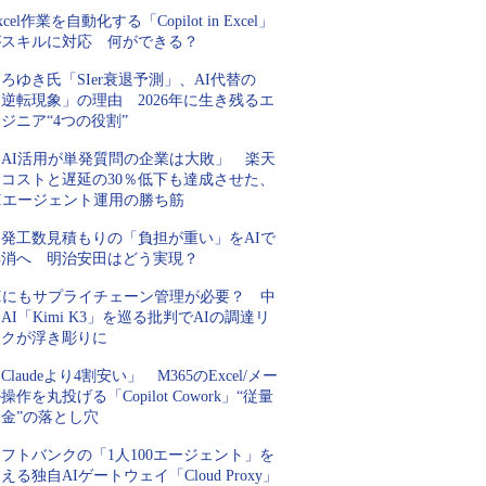
xcel作業を自動化する「Copilot in Excel」
がスキルに対応 何ができる？
ろゆき氏「SIer衰退予測」、AI代替の
逆転現象」の理由 2026年に生き残るエ
ジニア“4つの役割”
「AI活用が単発質問の企業は大敗」 楽天
にコストと遅延の30％低下も達成させた、
AIエージェント運用の勝ち筋
開発工数見積もりの「負担が重い」をAIで
解消へ 明治安田はどう実現？
AIにもサプライチェーン管理が必要？ 中
AI「Kimi K3」を巡る批判でAIの調達リ
スクが浮き彫りに
Claudeより4割安い」 M365のExcel/メー
操作を丸投げる「Copilot Cowork」“従量
金”の落とし穴
フトバンクの「1人100エージェント」を
える独自AIゲートウェイ「Cloud Proxy」