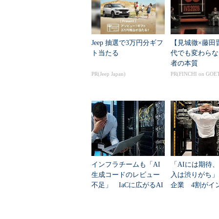
Jeep 抽選で3万円分ギフ
【見城徹×藤田
ト当たる
代でも変わらな
者の本質
PR(Jeep Japan)
PR(FINCHI on GOE
インフラチームも「AI
「AIには期待
生成コードのレビュー
入は渋りがち」
不足」 IaCに広がるAI
企業 4割がイ
コーディング
トで“1時間に80
超の損失”を経