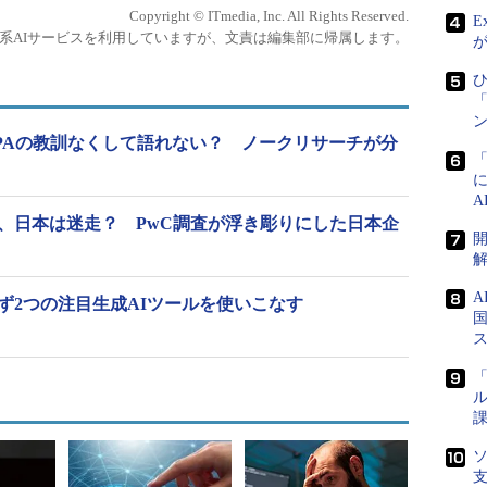
Copyright © ITmedia, Inc. All Rights Reserved.
E
生成系AIサービスを利用していますが、文責は編集部に帰属します。
ひ
「
ン
RPAの教訓なくして語れない？ ノークリサーチが分
走、日本は迷走？ PwC調査が浮き彫りにした日本企
ず2つの注目生成AIツールを使いこなす
国
「
ル
課
ソ
支