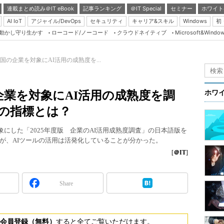
連載まとめ読み＠IT eBook
記事ランキング
＠IT Special
セミナー
ホワイト
AI IoT
アジャイル/DevOps
セキュリティ
キャリア&スキル
Windows
初
り動かし守り生かす
ローコード/ノーコード
クラウドネイティブ
Microsoft&Windo
Server & Storage
HTML5 + UX
が16カ国の企業を対象にAI活用の成熟度を...
Smart & Social
Coding Edge
カ国の企業を対象にAI活用の成熟度を調
ホワ
Java Agile
の指標とは？
Database Expert
企業を対象にした「2025年度版 企業のAI活用成熟度調査」の日本語版を
Linux ＆ OSS
るが、AIツールの活用は活発化していることが分かった。
Master of IP Networ
[
＠IT
]
Security & Trust
Share
Test & Tools
Insider.NET
ブログ
会員登録（無料）
すると全てご覧いただけます。