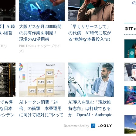
晋】AI時
大阪ガスが月2000時間
「早くリリースして」
＠IT e
い経営
の共有作業を削減！
の代償 AI時代に広が
現場のAI活用術
る“危険な本番投入”の
実態
THE)
PR(ITmedia エンタープライ
ズ)
、でも導
AIトークン消費「24
AI導入を阻む「現状維
な日本
倍」の衝撃 本番運用
持志向」は打破できる
ンシデン
に向けて絶対に“やって
か OpenAI・Anthropic
00万円
はいけない”コストの捉
の「業務現場支援」が
Recommended by
験
え方
与える影響