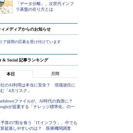
「データ分離」、次世代インフ
ラ基盤の在り方とは
ティメディアからのお知らせ
リア採用の応募を受け付けています
rt & Social 記事ランキング
月間
本日
自社のAI利用は本当に安全？ 現場放任に
潜む「4大リスク」
arkdownファイルが、AI時代の負債に？
oogleが提案する「ナレッジ標準化」の一
手
I予算の7割を食う「ITインフラ」、中でも
予算超過しやすいのは？ 医療機関調査