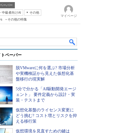
ペーパー
・中級者向けAI
その他
マイページ
ws
その他の特集
イトペーパー
脱VMwareに何を選ぶ? 市場分析
や実機検証から見えた仮想化基
盤移行の現実解
5分で分かる「AI駆動開発エージ
k
ェント」 要件定義から設計・実
装・テストまで
仮想化基盤のライセンス変更に
どう挑む? コスト増とリスクを抑
える移行策
仮想環境を見直すための鍵は