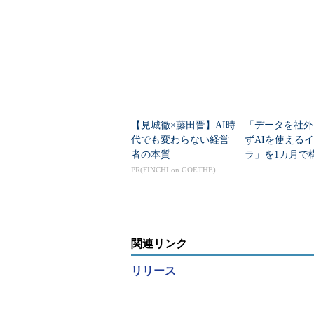
リティだけでは語れな
AGをどう実現
い変化
【見城徹×藤田晋】AI時
「データを社外
代でも変わらない経営
ずAIを使える
者の本質
ラ」を1カ月で構
yはどう実現し
PR(FINCHI on GOETHE)
関連リンク
リリース