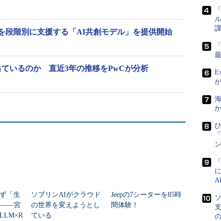
「
ル
課
用を段階別に支援する「AI共創モデル」を提供開始
ているのか 直近3年の推移をPwCが分析
E
海
か
ひ
「
ン
ず「生
ソブリンAIがクラウド
Jeepの7シーターを85時
ソ
」――宮
の世界を変えようとし
間体験！
支
LM×R
ている