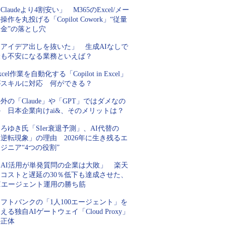
Claudeより4割安い」 M365のExcel/メー
操作を丸投げる「Copilot Cowork」“従量
金”の落とし穴
「アイデア出しを抜いた」 生成AIなしで
最も不安になる業務といえば？
xcel作業を自動化する「Copilot in Excel」
がスキルに対応 何ができる？
外の「Claude」や「GPT」ではダメなの
 日本企業向けai&、そのメリットは？
ろゆき氏「SIer衰退予測」、AI代替の
逆転現象」の理由 2026年に生き残るエ
ジニア“4つの役割”
「AI活用が単発質問の企業は大敗」 楽天
にコストと遅延の30％低下も達成させた、
AIエージェント運用の勝ち筋
フトバンクの「1人100エージェント」を
える独自AIゲートウェイ「Cloud Proxy」
の正体