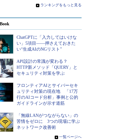
»
ランキングをもっと見る
Book
ChatGPTに「入力してはいけな
い」5項目――押さえておきた
い“生成AIのNGリスト”
API設計の常識が変わる？
HTTP新メソッド「QUERY」と
セキュリティ対策を学ぶ
フロンティアAIとサイバーセキ
ュリティ対策の現在地 「17万
行のAIコード分析」事例と公的
ガイドラインが示す道筋
「無線LANがつながらない」の
苦情をゼロに 3つの現場に学ぶ
ネットワーク改善術
»
一覧ページへ