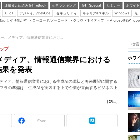
連載まとめ読み＠IT eBook
記事ランキング
＠IT Special
セミナー
ホワイト
AI IoT
アジャイル/DevOps
セキュリティ
キャリア&スキル
Windows
初
り動かし守り生かす
ローコード/ノーコード
クラウドネイティブ
Microsoft&Windo
Server & Storage
HTML5 + UX
ジー、メディア、情報通信業界におけ...
Smart & Social
テップ
Coding Edge
メディア、情報通信業界における
ホワ
Java Agile
結果を発表
Database Expert
メディア、情報通信業界における生成AIの現状と将来展望に関する
Linux ＆ OSS
フラの準備は、生成AIを実装する上で企業が直面するビジネス上
Master of IP Networ
[
＠IT
]
Security & Trust
Test & Tools
Share
Insider.NET
ブログ