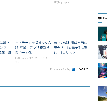
？
PR(Jeep Japan)
＠IT e
に出さ
社内データを扱えないA
自社のAI利用は本当に
インフ
Iを卒業 アプリ横断検
安全？ 現場放任に潜
築 Sk
索で一元化
む「4大リスク」
た？
PR(ITmedia エンタープライ
ズ)
Recommended by