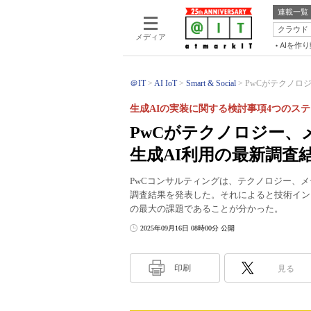
連載一覧
クラウド
メディア
AIを作
＠IT
AI IoT
Smart & Social
PwCがテクノロ
生成AIの実装に関する検討事項4つのス
PwCがテクノロジー、
生成AI利用の最新調査
PwCコンサルティングは、テクノロジー、
調査結果を発表した。それによると技術イン
の最大の課題であることが分かった。
2025年09月16日 08時00分 公開
印刷
見る