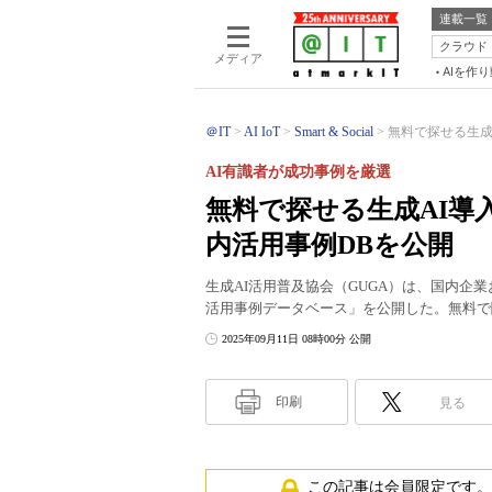
連載一覧
クラウド
メディア
AIを作
＠IT
AI IoT
Smart & Social
無料で探せる生成A
AI有識者が成功事例を厳選
無料で探せる生成AI導入
内活用事例DBを公開
生成AI活用普及協会（GUGA）は、国内企業
活用事例データベース」を公開した。無料で
2025年09月11日 08時00分 公開
印刷
見る
この記事は会員限定です。