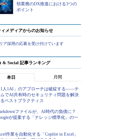
領業務のDX推進における3つの
ポイント
ティメディアからのお知らせ
リア採用の応募を受け付けています
rt & Social 記事ランキング
月間
本日
1人1AI」のアプローチは破綻する――チ
ームでAI共有時のセキュリティ問題を解決
するベストプラクティス
arkdownファイルが、AI時代の負債に？
oogleが提案する「ナレッジ標準化」の一
手
xcel作業を自動化する「Copilot in Excel」