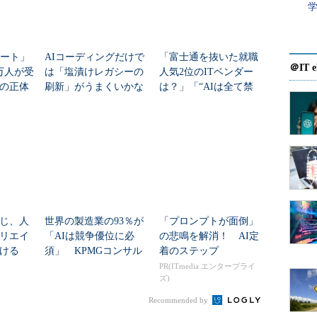
ポート」
AIコーディングだけで
「富士通を抜いた就職
＠IT e
万人が受
は「塩漬けレガシーの
人気2位のITベンダー
の正体
刷新」がうまくいかな
は？」「“AIは全て禁
いワケ
止”は限界」――企業IT
の潮流を読む
じ、人
世界の製造業の93％が
「プロンプトが面倒」
リエイ
「AIは競争優位に必
の悲鳴を解消！ AI定
ける
須」 KPMGコンサル
着のステップ
ティング調査
PR(ITmedia エンタープライ
ズ)
Recommended by