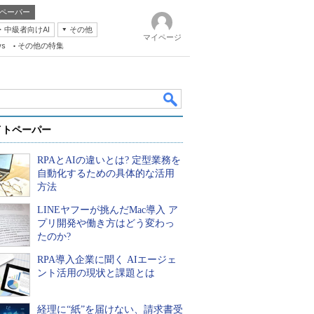
ペーパー
・中級者向けAI
その他
マイページ
ws
その他の特集
イトペーパー
RPAとAIの違いとは? 定型業務を
自動化するための具体的な活用
方法
LINEヤフーが挑んだMac導入 ア
k
プリ開発や働き方はどう変わっ
たのか?
RPA導入企業に聞く AIエージェ
ント活用の現状と課題とは
経理に“紙”を届けない、請求書受