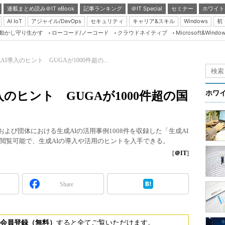
連載まとめ読み＠IT eBook
記事ランキング
＠IT Special
セミナー
ホワイト
AI IoT
アジャイル/DevOps
セキュリティ
キャリア&スキル
Windows
初
り動かし守り生かす
ローコード/ノーコード
クラウドネイティブ
Microsoft&Windo
Server & Storage
HTML5 + UX
I導入のヒント GUGAが1000件超の...
Smart & Social
Coding Edge
のヒント GUGAが1000件超の国
ホワ
Java Agile
Database Expert
および団体における生成AIの活用事例1008件を収録した「生成AI
Linux ＆ OSS
閲覧可能で、生成AIの導入や活用のヒントを入手できる。
Master of IP Networ
[
＠IT
]
Security & Trust
Share
Test & Tools
Insider.NET
ブログ
会員登録（無料）
すると全てご覧いただけます。