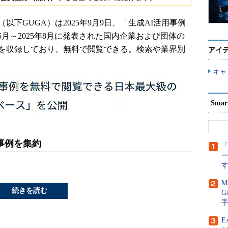
下GUGA）は2025年9月9日、「生成AI活用事例
5月～2025年8月に発表された国内企業および団体の
8件を収録しており、無料で閲覧できる。検索や業界別
アイ
キャ
Sma
事例を集約
「
M
続きを読む
G
E