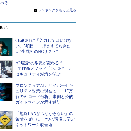
学べる
»
ランキングをもっと見る
Book
ChatGPTに「入力してはいけな
い」5項目――押さえておきた
い“生成AIのNGリスト”
API設計の常識が変わる？
HTTP新メソッド「QUERY」と
セキュリティ対策を学ぶ
フロンティアAIとサイバーセキ
ュリティ対策の現在地 「17万
行のAIコード分析」事例と公的
ガイドラインが示す道筋
「無線LANがつながらない」の
苦情をゼロに 3つの現場に学ぶ
ネットワーク改善術