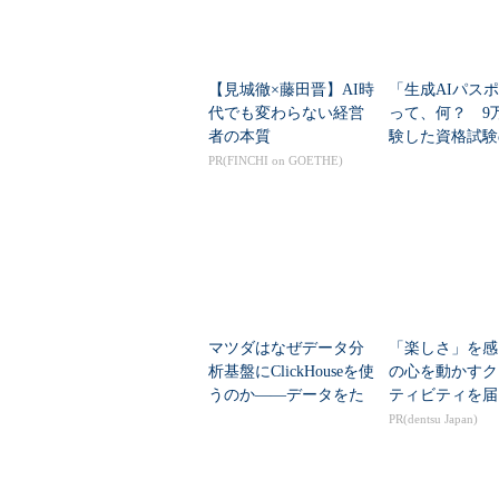
【見城徹×藤田晋】AI時
「生成AIパス
代でも変わらない経営
って、何？ 9
者の本質
験した資格試験
PR(FINCHI on GOETHE)
マツダはなぜデータ分
「楽しさ」を感
析基盤にClickHouseを使
の心を動かすク
うのか――データをた
ティビティを届
めるより「取り出す」
PR(dentsu Japan)
こそ問題だった