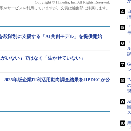
Copyright © ITmedia, Inc. All Rights Reserved.
生成系AIサービスを利用していますが、文責は編集部に帰属します。
用を段階別に支援する「AI共創モデル」を提供開始
「
ル
課
人がいない」ではなく「生かせていない」
G
ン
2025年版企業IT利活用動向調査結果をJIPDECが公
“
の
国
ド