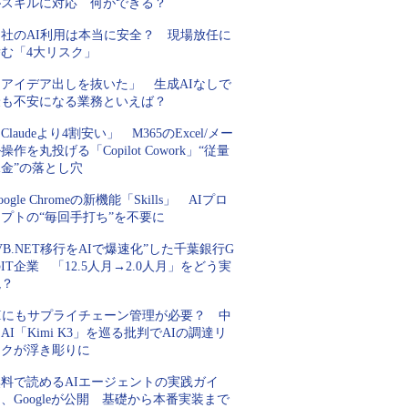
がスキルに対応 何ができる？
自社のAI利用は本当に安全？ 現場放任に
潜む「4大リスク」
「アイデア出しを抜いた」 生成AIなしで
最も不安になる業務といえば？
Claudeより4割安い」 M365のExcel/メー
操作を丸投げる「Copilot Cowork」“従量
金”の落とし穴
oogle Chromeの新機能「Skills」 AIプロ
プトの“毎回手打ち”を不要に
VB.NET移行をAIで爆速化”した千葉銀行G
IT企業 「12.5人月→2.0人月」をどう実
現？
AIにもサプライチェーン管理が必要？ 中
AI「Kimi K3」を巡る批判でAIの調達リ
スクが浮き彫りに
無料で読めるAIエージェントの実践ガイ
、Googleが公開 基礎から本番実装まで