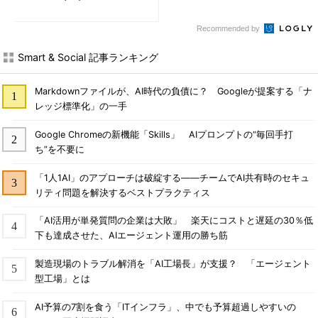
Recommended by
Smart & Social 記事ランキング
Markdownファイルが、AI時代の負債に？ Googleが提案する「ナ
レッジ標準化」の一手
Google Chromeの新機能「Skills」 AIプロンプトの“毎回手打
ち”を不要に
「1人1AI」のアプローチは破綻する――チームでAI共有時のセキュ
リティ問題を解決するベストプラクティス
「AI活用が単発質問の企業は大敗」 楽天にコストと遅延の30％低
下も達成させた、AIエージェント運用の勝ち筋
製造現場のトラブル解消を「AI工場長」が支援？ 「エージェント
型工場」とは
AI予算の7割を食う「ITインフラ」、中でも予算超過しやすいの