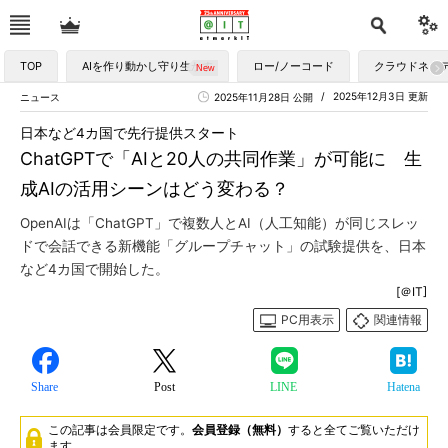
TOP
AIを作り動かし守り生かす
ロー/ノーコード
クラウドネイ
2025年12月3日 更新
ニュース
2025年11月28日 公開
日本など4カ国で先行提供スタート
ChatGPTで「AIと20人の共同作業」が可能に 生
成AIの活用シーンはどう変わる？
OpenAIは「ChatGPT」で複数人とAI（人工知能）が同じスレッ
ドで会話できる新機能「グループチャット」の試験提供を、日本
など4カ国で開始した。
[＠IT]
PC用表示
関連情報
Share
Post
LINE
Hatena
この記事は会員限定です。
会員登録（無料）
すると全てご覧いただけ
ます。