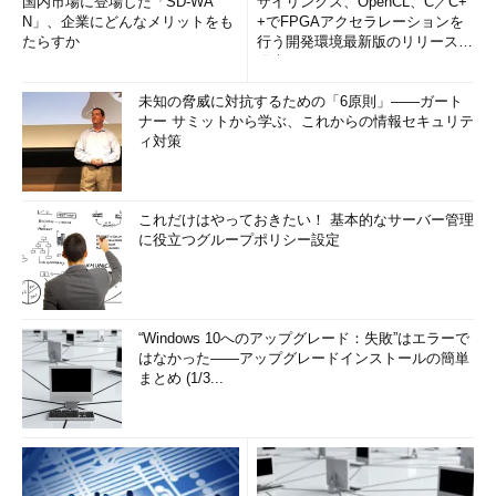
国内市場に登場した「SD-WA
ザイリンクス、OpenCL、C／C+
N」、企業にどんなメリットをも
+でFPGAアクセラレーションを
たらすか
行う開発環境最新版のリリースを
発表
未知の脅威に対抗するための「6原則」――ガート
ナー サミットから学ぶ、これからの情報セキュリテ
ィ対策
これだけはやっておきたい！ 基本的なサーバー管理
に役立つグループポリシー設定
“Windows 10へのアップグレード：失敗”はエラーで
はなかった――アップグレードインストールの簡単
まとめ (1/3...