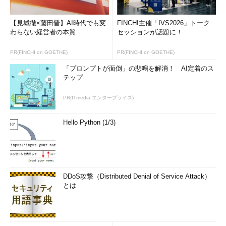
【見城徹×藤田晋】AI時代でも変
FINCHI主催「IVS2026」トーク
わらない経営者の本質
セッションが話題に！
PR(FINCHI on GOETHE)
PR(FINCHI on GOETHE)
「プロンプトが面倒」の悲鳴を解消！ AI定着のス
テップ
PR(ITmedia エンタープライズ)
Hello Python (1/3)
DDoS攻撃（Distributed Denial of Service Attack）
とは