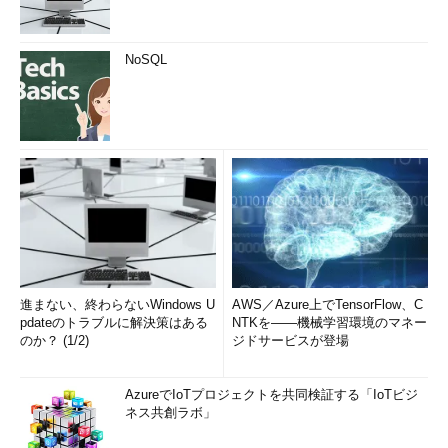
NoSQL
進まない、終わらないWindows U
AWS／Azure上でTensorFlow、C
pdateのトラブルに解決策はある
NTKを――機械学習環境のマネー
のか？ (1/2)
ジドサービスが登場
AzureでIoTプロジェクトを共同検証する「IoTビジ
ネス共創ラボ」