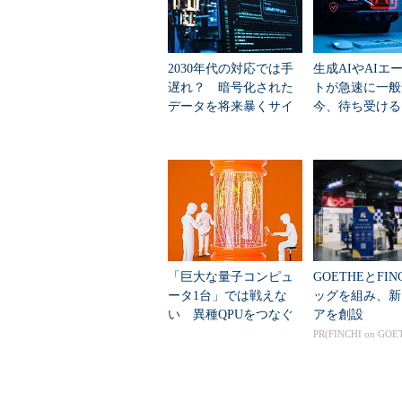
2030年代の対応では手
生成AIやAIエ
遅れ？ 暗号化された
トが急速に一般
データを将来暴くサイ
今、待ち受ける
バー攻撃、対策の道筋
リティリスク
「巨大な量子コンピュ
GOETHEとFIN
ータ1台」では戦えな
ッグを組み、新
い 異種QPUをつなぐ
アを創設
ネットワーク新スイッ
PR(FINCHI on GOE
チが登場