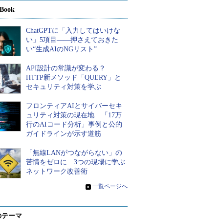
Book
ChatGPTに「入力してはいけな
い」5項目――押さえておきた
い“生成AIのNGリスト”
API設計の常識が変わる？
HTTP新メソッド「QUERY」と
セキュリティ対策を学ぶ
フロンティアAIとサイバーセキ
ュリティ対策の現在地 「17万
行のAIコード分析」事例と公的
ガイドラインが示す道筋
「無線LANがつながらない」の
苦情をゼロに 3つの現場に学ぶ
ネットワーク改善術
»
一覧ページへ
のテーマ