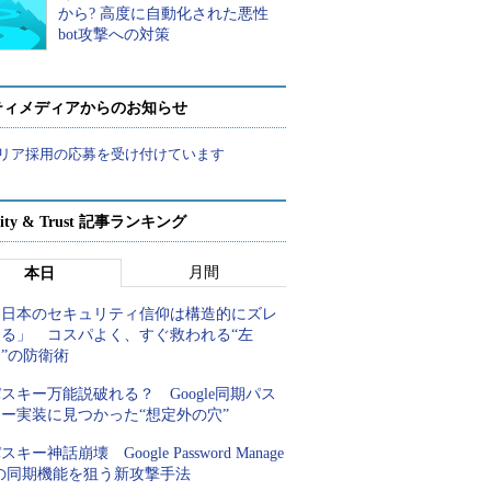
から? 高度に自動化された悪性
bot攻撃への対策
ティメディアからのお知らせ
リア採用の応募を受け付けています
rity & Trust 記事ランキング
月間
本日
「日本のセキュリティ信仰は構造的にズレ
てる」 コスパよく、すぐ救われる“左
”の防衛術
スキー万能説破れる？ Google同期パス
キー実装に見つかった“想定外の穴”
スキー神話崩壊 Google Password Manage
rの同期機能を狙う新攻撃手法