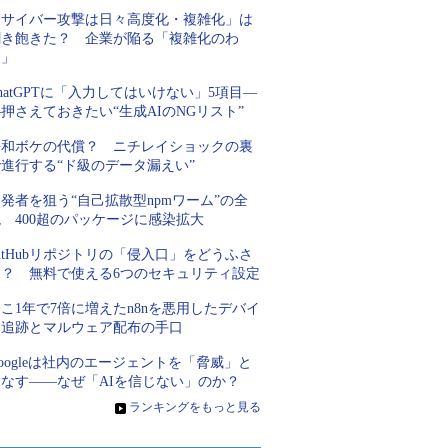
「サイバー攻撃は日々高度化・複雑化」は
聞き飽きた？ 企業が陥る「複雑化のわ
な」
hatGPTに「入力してはいけない」5項目―
押さえておきたい“生成AIのNGリスト”
平和ボケの代償？ ニチレイショックの裏
進行する“ド級のデータ漏えい”
発者を狙う“自己拡散型npmワーム”の全
 400超のパッケージに感染拡大
itHubリポジトリの「侵入口」をどうふさ
ぐ？ 無料で使える6つのセキュリティ設定
こ1年で7倍に増えたn8nを悪用したデバイ
ス追跡とマルウェア配布の手口
oogleは社内のエージェントを「脅威」と
見なす――なぜ「AIを信じない」のか？
»
ランキングをもっと見る