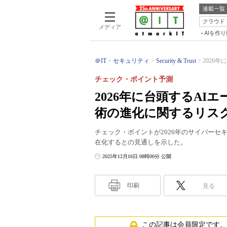
連載一覧
クラウド
メディア
AIを作
＠IT
セキュリティ
Security & Trust
2026年
チェック・ポイント予測
2026年に台頭するAIエ
術の進化に関するリス
チェック・ポイントが2026年のサイバー
在化するとの見通しを示した。
2025年12月16日 08時00分 公開
印刷
見る
この記事は会員限定です。