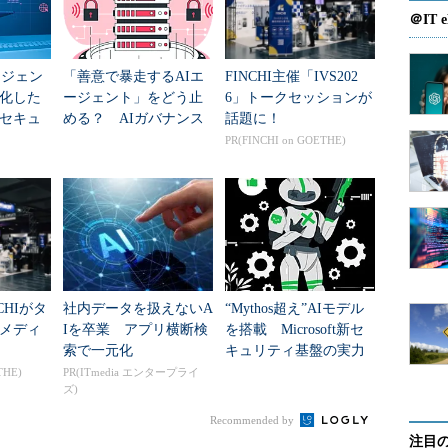
＠IT e
ージェン
「善意で暴走するAIエ
FINCHI主催「IVS202
化した
ージェント」をどう止
6」トークセッションが
セキュ
める？ AIガバナンス
話題に！
の極意
PR(FINCHI on GOETHE)
CHIがタ
社内データを扱えないA
“Mythos超え”AIモデル
メディ
Iを卒業 アプリ横断検
を搭載 Microsoft新セ
索で一元化
キュリティ基盤の実力
とは？
THE)
PR(ITmedia エンタープライ
ズ)
Recommended by
注目