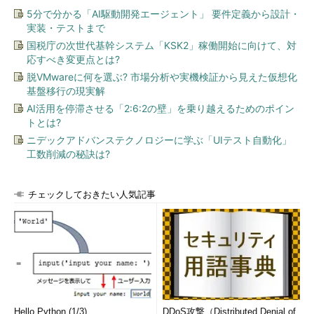
5分で分かる「AI駆動開発エージェント」 要件定義から設計・
実装・テストまで
国税庁の次世代基幹システム「KSK2」稼働開始に向けて、対
応すべき変更点とは?
脱VMwareに何を選ぶ? 市場分析や実機検証から見えた仮想化
基盤移行の現実解
AI活用を停滞させる「2:6:2の壁」を乗り越えるためのポイン
トとは?
ニデックアドバンステクノロジーに学ぶ「UIテスト自動化」
工数削減の秘訣は?
チェックしておきたい人気記事
Hello Python (1/3)
DDoS攻撃（Distributed Denial of