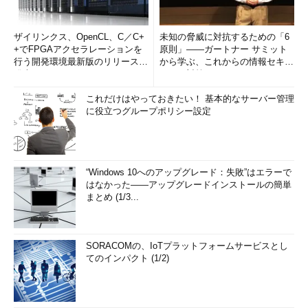
ザイリンクス、OpenCL、C／C+
未知の脅威に対抗するための「6
+でFPGAアクセラレーションを
原則」――ガートナー サミット
行う開発環境最新版のリリースを
から学ぶ、これからの情報セキュ
発表
リティ対策
これだけはやっておきたい！ 基本的なサーバー管理
に役立つグループポリシー設定
“Windows 10へのアップグレード：失敗”はエラーで
はなかった――アップグレードインストールの簡単
まとめ (1/3...
SORACOMの、IoTプラットフォームサービスとし
てのインパクト (1/2)