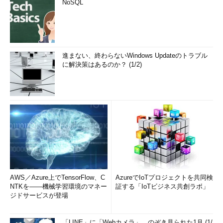
NoSQL
進まない、終わらないWindows Updateのトラブル
に解決策はあるのか？ (1/2)
AWS／Azure上でTensorFlow、C
AzureでIoTプロジェクトを共同検
NTKを――機械学習環境のマネー
証する「IoTビジネス共創ラボ」
ジドサービスが登場
「LINE」に「Webカメラ」、のぞき見られた1月 (1/