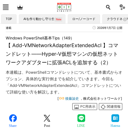
TOP
AIを作り動かし守り生かす
ロー/ノーコード
クラウドネイ
連載
2026年1月7日 公開
Windows PowerShell基本Tips（149）
【 Add-VMNetworkAdapterExtendedAcl 】コマ
ンドレット――Hyper-V仮想マシンの仮想ネット
ワークアダプターに拡張ACLを追加する（2）
本連載は、PowerShellコマンドレットについて、基本書式からオ
プション、具体的な実行例までを紹介していきます。今回も
「Add-VMNetworkAdapterExtendedAcl」コマンドレットについ
て詳細な使い方を解説します。
[
後藤諭史
，株式会社ネットワールド]
PC用表示
関連情報
Share
Post
LINE
Hatena