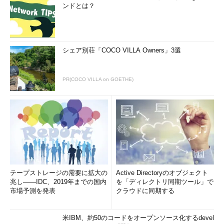
ンドとは？
シェア別荘「COCO VILLA Owners」3選
PR(COCO VILLA on GOETHE)
テープストレージの需要に拡大の
Active Directoryのオブジェクト
兆し――IDC、2019年までの国内
を「ディレクトリ同期ツール」で
市場予測を発表
クラウドに同期する
米IBM、約50のコードをオープンソース化するdevel