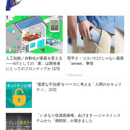
人工知能／自動化が家庭を変える
堅牢さ・コスパだけじゃない最新
――IoTとしての「家」は開発者
「arrows」事情
にとってのフロンティアか (1/3)
PR(arrows)
“適度な不信感”をベースに考える「人間のセキュリ
ティ」 (1/2)
「いきなり役員面接権」あげます──ジャストシス
テムから「挑戦状」が届きました