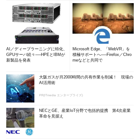
AI／ディープラーニングに特化、
Microsoft Edge、「WebVR」を
GPUサーバ続々──HPEとIBMが
積極サポートへ──Firefox／Chro
新製品を発表
meなどと共同で
大阪ガスが月2000時間の共有作業を削減！ 現場の
AI活用術
PR(ITmedia エンタープライズ)
NECとGE、産業IoT分野で包括的提携 第4次産業
革命を見据え