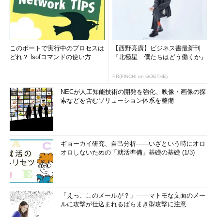
このポートで実行中のプロセスは
【西野亮廣】ビジネス書最新刊
どれ？ lsofコマンドの使い方
『北極星 僕たちはどう働くか』
PR(FINCHI on GOETHE)
NECが人工知能技術の開発を強化、映像・画像の探
索などを含むソリューション体系を整備
ギョーカイ研究、自己分析――いざという時にオロ
オロしないための「就活準備」基礎の基礎 (1/3)
「えっ、このメールが？」――マトモな文面のメー
ルに攻撃が仕込まれるばらまき型攻撃に注意