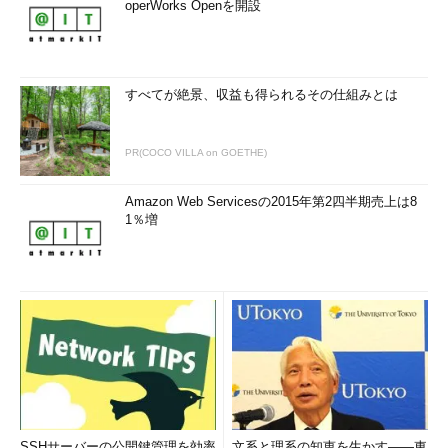
operWorks Openを開設
すべてが絶景、収益も得られるその仕組みとは
PR(COCO VILLA on GOETHE)
Amazon Web Servicesの2015年第2四半期売上は8
1％増
SSHサーバーの公開鍵管理を効率
文系と理系の知恵を生かす――東