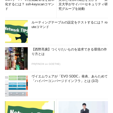
化するには？ ssh-keyscanコマン
京大学がサイバーセキュリティ研
ド
究グループを始動
ルーティングテーブルの設定をテストするには？ ro
uteコマンド
【西野亮廣】つくりたいものを追求できる環境の作
り方とは
PR(FINCHI on GOETHE)
ヴイエムウェアが「EVO SDDC」発表、あらためて
「ハイパーコンバージドインフラ」とは (1/2)