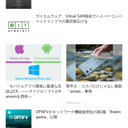
ヴイエムウェア、Virtual SAN強化でハイパーコンバ
ージドインフラの選択肢広げる
「モバイルアプリ開発に最適な言
堅牢さ・コスパだけじゃない最新
語はC#」――マイクロソフトがX
「arrows」事情
amarinを買収へ
PR(arrows)
OPNFVがネットワーク機能仮想化の第2版「Brahm
aputra」公開