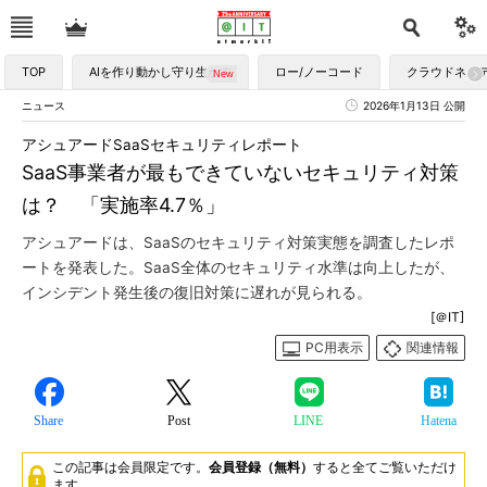
TOP
AIを作り動かし守り生かす
ロー/ノーコード
クラウドネイ
ニュース
2026年1月13日 公開
アシュアードSaaSセキュリティレポート
SaaS事業者が最もできていないセキュリティ対策
は？ 「実施率4.7％」
アシュアードは、SaaSのセキュリティ対策実態を調査したレポ
ートを発表した。SaaS全体のセキュリティ水準は向上したが、
インシデント発生後の復旧対策に遅れが見られる。
[＠IT]
PC用表示
関連情報
Share
Post
LINE
Hatena
この記事は会員限定です。
会員登録（無料）
すると全てご覧いただけ
ます。