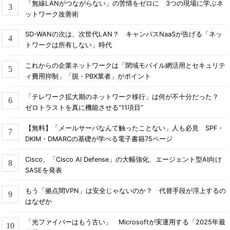
「無線LANがつながらない」の苦情をゼロに 3つの現場に学ぶネ
ットワーク改善術
SD-WANの次は、次世代LAN？ キャンパスNaaSが告げる「ネッ
トワークは所有しない」時代
これからの企業ネットワークは「閉域モバイル網活用とセキュリテ
ィ費用抑制」「脱・PBX業者」がポイント
「テレワーク拡大期のネットワーク移行」は何が不十分だった？
ゼロトラストを真に機能させる“11項目”
【無料】「メールサーバなんて触ったことない」人も必見 SPF・
DKIM・DMARCの基礎が学べる電子書籍75ページ
Cisco、「Cisco AI Defense」の大幅強化、エージェント型AI向け
SASEを発表
もう「拠点間VPN」は安全じゃないのか？ 代替手段が浮上するの
はなぜか
「光ファイバーはもう古い」 Microsoftが実運用する「2025年最