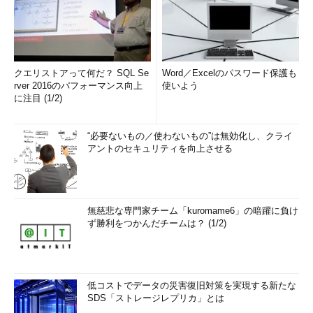
クエリストアって何だ？ SQL Se
Word／Excelのパスワード保護も
rver 2016のパフォーマンス向上
使いよう
に注目 (1/2)
“必要ないもの／使わないもの”は無効化し、クライ
アントのセキュリティを向上させる
無慈悲な専門家チーム「kuromame6」の暗躍に負け
ず勝利をつかんだチームは？ (1/2)
低コストでデータの災害復旧対策を実現する新たな
SDS「ストレージレプリカ」とは