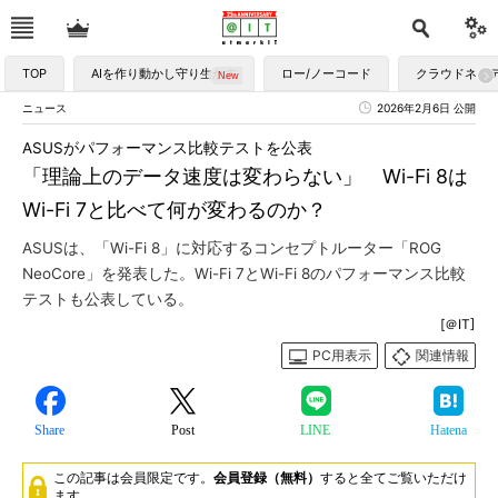
TOP
AIを作り動かし守り生かす
ロー/ノーコード
クラウドネイ
ニュース
2026年2月6日 公開
ASUSがパフォーマンス比較テストを公表
「理論上のデータ速度は変わらない」 Wi-Fi 8は
Wi-Fi 7と比べて何が変わるのか？
ASUSは、「Wi-Fi 8」に対応するコンセプトルーター「ROG
NeoCore」を発表した。Wi-Fi 7とWi-Fi 8のパフォーマンス比較
テストも公表している。
[＠IT]
PC用表示
関連情報
Share
Post
LINE
Hatena
この記事は会員限定です。
会員登録（無料）
すると全てご覧いただけ
ます。