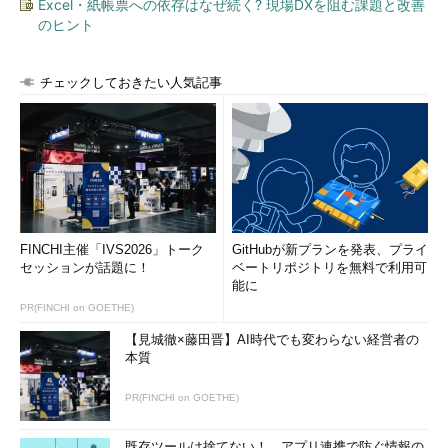
Excel・紙帳票への依存はなぜ続く? 現場DXを阻む課題と改善
のヒント
チェックしておきたい人気記事
FINCHI主催「IVS2026」トーク
GitHubが新プランを発表、プライ
セッションが話題に！
ベートリポジトリを無料で利用可
能に
PR(FINCHI on GOETHE)
【見城徹×藤田晋】AI時代でも変わらない経営者の
本質
PR(FINCHI on GOETHE)
既存ツールは捨てない！ アプリ連携で防ぐ情報の