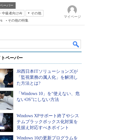
ペーパー
・中級者向けAI
その他
マイページ
ws
その他の特集
イトペーパー
JR西日本ITソリューションズが
「監視業務の属人化」を解消し
た方法とは?
「Windows 10」を“使えない、危
k
ないOS”にしない方法
Windows XPサポート終了やシス
テムブラックボックス化対策を
見据え対応すべきポイント
Windows 10の更新プログラムを