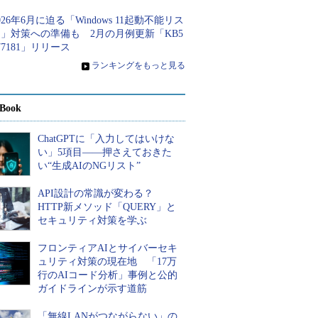
026年6月に迫る「Windows 11起動不能リス
」対策への準備も 2月の月例更新「KB5
77181」リリース
»
ランキングをもっと見る
Book
ChatGPTに「入力してはいけな
い」5項目――押さえておきた
い“生成AIのNGリスト”
API設計の常識が変わる？
HTTP新メソッド「QUERY」と
セキュリティ対策を学ぶ
フロンティアAIとサイバーセキ
ュリティ対策の現在地 「17万
行のAIコード分析」事例と公的
ガイドラインが示す道筋
「無線LANがつながらない」の