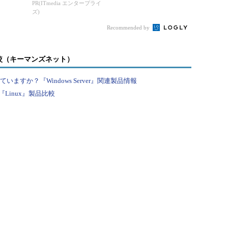
（KB5079473）で追加
PR(ITmedia エンタープライ
ズ)
された機能とセキュ
リ...
Recommended by
較（キーマンズネット）
すか？『Windows Server』関連製品情報
Linux』製品比較