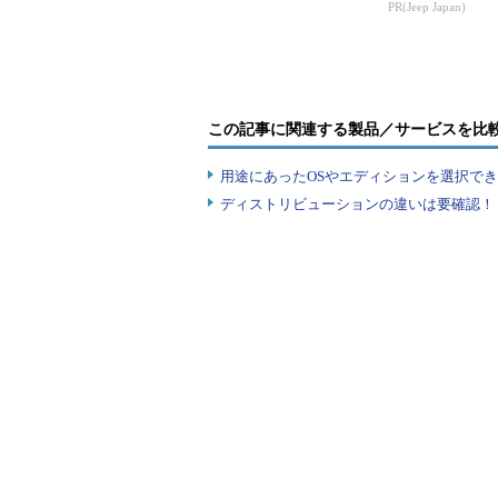
ート証明書」の期限切
PR(Jeep Japan)
れリスクと対策、起動
しな...
この記事に関連する製品／サービスを比
用途にあったOSやエディションを選択できていま
ディストリビューションの違いは要確認！『