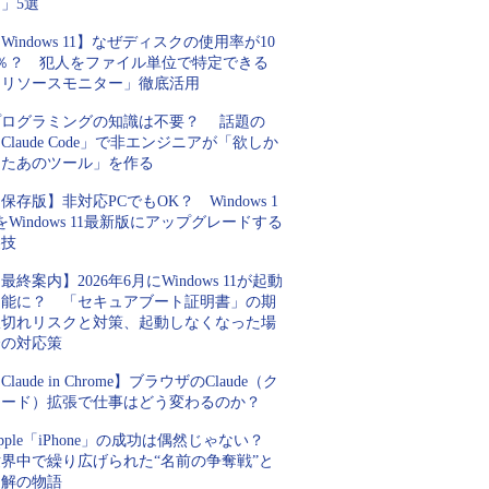
」5選
Windows 11】なぜディスクの使用率が10
0％？ 犯人をファイル単位で特定できる
「リソースモニター」徹底活用
プログラミングの知識は不要？ 話題の
Claude Code」で非エンジニアが「欲しか
ったあのツール」を作る
保存版】非対応PCでもOK？ Windows 1
をWindows 11最新版にアップグレードする
裏技
最終案内】2026年6月にWindows 11が起動
不能に？ 「セキュアブート証明書」の期
限切れリスクと対策、起動しなくなった場
合の対応策
Claude in Chrome】ブラウザのClaude（ク
ロード）拡張で仕事はどう変わるのか？
pple「iPhone」の成功は偶然じゃない？
世界中で繰り広げられた“名前の争奪戦”と
和解の物語