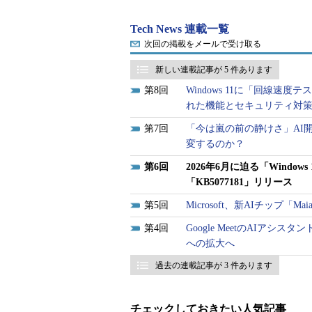
Tech News 連載一覧
次回の掲載をメールで受け取る
新しい連載記事が 5 件あります
8
Windows 11に「回線速度
れた機能とセキュリティ対
7
「今は嵐の前の静けさ」AI
変するのか？
6
2026年6月に迫る「Wind
「KB5077181」リリース
5
Microsoft、新AIチップ「
4
Google MeetのAIアシスタント
への拡大へ
過去の連載記事が 3 件あります
チェックしておきたい人気記事