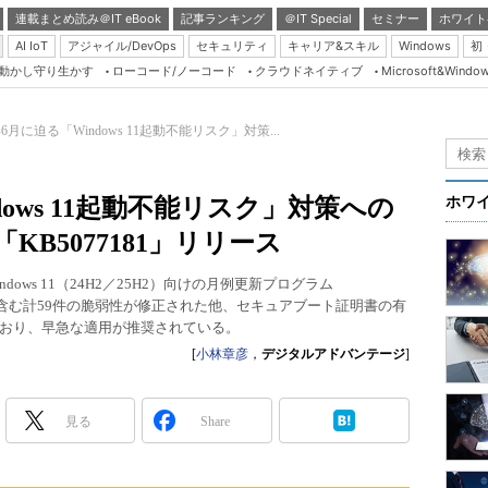
連載まとめ読み＠IT eBook
記事ランキング
＠IT Special
セミナー
ホワイト
AI IoT
アジャイル/DevOps
セキュリティ
キャリア&スキル
Windows
初
り動かし守り生かす
ローコード/ノーコード
クラウドネイティブ
Microsoft&Windo
Server & Storage
HTML5 + UX
年6月に迫る「Windows 11起動不能リスク」対策...
Smart & Social
Coding Edge
ndows 11起動不能リスク」対策への
ホワ
Java Agile
B5077181」リリース
Database Expert
Windows 11（24H2／25H2）向けの月例更新プログラム
Linux ＆ OSS
件を含む計59件の脆弱性が修正された他、セキュアブート証明書の有
おり、早急な適用が推奨されている。
Master of IP Networ
[
小林章彦
，
デジタルアドバンテージ
]
Security & Trust
Test & Tools
見る
Share
Insider.NET
ブログ