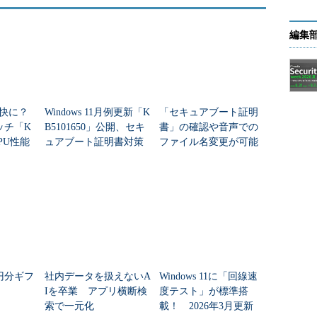
編集
が軽快に？
Windows 11月例更新「K
「セキュアブート証明
ッチ「K
B5101650」公開、セキ
書」の確認や音声での
CPU性能
ュアブート証明書対策
ファイル名変更が可能
ードが
の継続と「ポイントイ
に。Windows 11 24H2／
ンタイム復元」など
25H2向け2026年4...
新...
万円分ギフ
社内データを扱えないA
Windows 11に「回線速
Iを卒業 アプリ横断検
度テスト」が標準搭
索で一元化
載！ 2026年3月更新