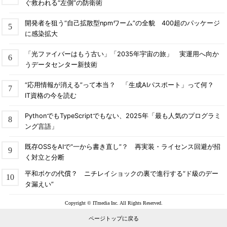
ぐ救われる“左側”の防衛術
開発者を狙う“自己拡散型npmワーム”の全貌 400超のパッケージ
に感染拡大
「光ファイバーはもう古い」「2035年宇宙の旅」 実運用へ向か
うデータセンター新技術
“応用情報が消える”って本当？ 「生成AIパスポート」って何？
IT資格の今を読む
PythonでもTypeScriptでもない、2025年「最も人気のプログラミ
ング言語」
既存OSSをAIで“一から書き直し”？ 再実装・ライセンス回避が招
く対立と分断
平和ボケの代償？ ニチレイショックの裏で進行する“ド級のデー
タ漏えい”
Copyright © ITmedia Inc. All Rights Reserved.
ページトップに戻る