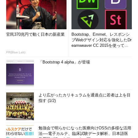
官民370兆円で動く日本の新産業
Bootstrap、Emmet、レスポンシ
ブWebデザイン対応を強化したDr
eamweaver CC 2015を使って
み...
PR(Blue Lab)
「Bootstrap 4 alpha」が登場
より広がったカリキュラムを通過点に若者は上を目
指す (1/2)
勉強会で明らかになった医療向けOSSの多様な活用
法──電子カルテ、臨床試験データ解析、日本語医