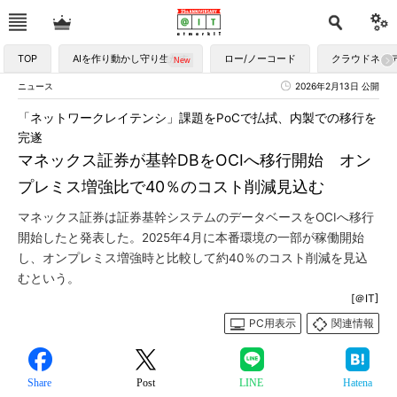
TOP
AIを作り動かし守り生かす
ロー/ノーコード
クラウドネイ
ニュース
2026年2月13日 公開
「ネットワークレイテンシ」課題をPoCで払拭、内製での移行を
完遂
マネックス証券が基幹DBをOCIへ移行開始 オン
プレミス増強比で40％のコスト削減見込む
マネックス証券は証券基幹システムのデータベースをOCIへ移行
開始したと発表した。2025年4月に本番環境の一部が稼働開始
し、オンプレミス増強時と比較して約40％のコスト削減を見込
むという。
[＠IT]
PC用表示
関連情報
Share
Post
LINE
Hatena