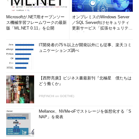
Microsoftが.NET用オープンソー
オンプレミスのWindows Server
ス機械学習フレームワークの最新
／SQL Server向けセキュリティ
版「ML.NET 0.11」を公開
更新サービス「拡張セキュリティ
更新プログ...
IT開発者の75％以上が開発以外にも従事、楽天コミ
ュニケーションズ調べ
【西野亮廣】ビジネス書最新刊『北極星 僕たちは
どう働くか』
PR(FINCHI on GOETHE)
Mellanox、NVMe-oFでストレージを仮想化する「S
NAP」を発表