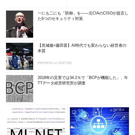
一にも二にも「防御」を――元CIAのCISOが提言し
た6つのセキュリティ対策
【見城徹×藤田晋】AI時代でも変わらない経営者の
本質
PR(FINCHI on GOETHE)
2018年の災害では34.2％で「BCPが機能した」、N
TTデータ経営研究所が調査