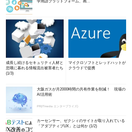
学用語プラットフォーム、画...
成長し続けるセキュリティ人材と
マイクロソフトとレッドハットが
悲嘆に暮れる情報流出被害者たち
クラウドで提携
(1/3)
大阪ガスが月2000時間の共有作業を削減！ 現場の
AI活用術
PR(ITmedia エンタープライズ)
カーセンサー、ゼクシィのサイトが取り入れている
「アダプティブUX」とは何か (1/2)