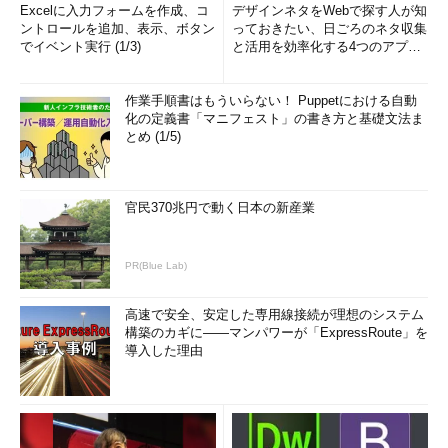
Excelに入力フォームを作成、コ
デザインネタをWebで探す人が知
ントロールを追加、表示、ボタン
っておきたい、日ごろのネタ収集
でイベント実行 (1/3)
と活用を効率化する4つのアプリ
(1/3)
作業手順書はもういらない！ Puppetにおける自動
化の定義書「マニフェスト」の書き方と基礎文法ま
とめ (1/5)
官民370兆円で動く日本の新産業
PR(Blue Lab)
高速で安全、安定した専用線接続が理想のシステム
構築のカギに――マンパワーが「ExpressRoute」を
導入した理由