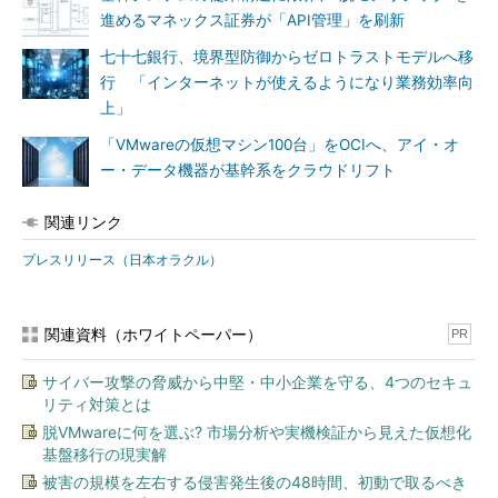
進めるマネックス証券が「API管理」を刷新
七十七銀行、境界型防御からゼロトラストモデルへ移
行 「インターネットが使えるようになり業務効率向
上」
「VMwareの仮想マシン100台」をOCIへ、アイ・オ
ー・データ機器が基幹系をクラウドリフト
関連リンク
プレスリリース（日本オラクル）
関連資料（ホワイトペーパー）
PR
サイバー攻撃の脅威から中堅・中小企業を守る、4つのセキュ
リティ対策とは
脱VMwareに何を選ぶ? 市場分析や実機検証から見えた仮想化
基盤移行の現実解
被害の規模を左右する侵害発生後の48時間、初動で取るべき