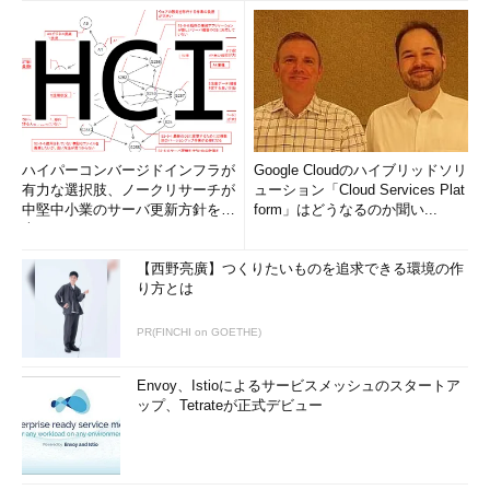
ハイパーコンバージドインフラが
Google Cloudのハイブリッドソリ
有力な選択肢、ノークリサーチが
ューション「Cloud Services Plat
中堅中小業のサーバ更新方針を調
form」はどうなるのか聞い...
査
【西野亮廣】つくりたいものを追求できる環境の作
り方とは
PR(FINCHI on GOETHE)
Envoy、Istioによるサービスメッシュのスタートア
ップ、Tetrateが正式デビュー