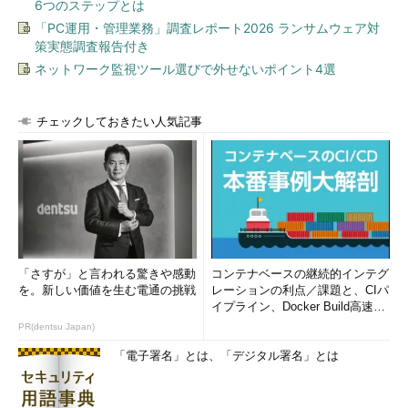
6つのステップとは
「PC運用・管理業務」調査レポート2026 ランサムウェア対
策実態調査報告付き
ネットワーク監視ツール選びで外せないポイント4選
チェックしておきたい人気記事
「さすが」と言われる驚きや感動
コンテナベースの継続的インテグ
を。新しい価値を生む電通の挑戦
レーションの利点／課題と、CIパ
イプライン、Docker Build高速化
のコツ (1/2...
PR(dentsu Japan)
「電子署名」とは、「デジタル署名」とは