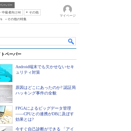
ペーパー
・中級者向けAI
その他
マイページ
ws
その他の特集
イトペーパー
Android端末でも欠かせないセキ
ュリティ対策
原因はどこにあったのか? 認証局
k
ハッキング事件の全貌
FPGAによるビッグデータ管理
――CPUとの連携がDBに及ぼす
効果とは?
今すぐ自己診断ができる 「アイ