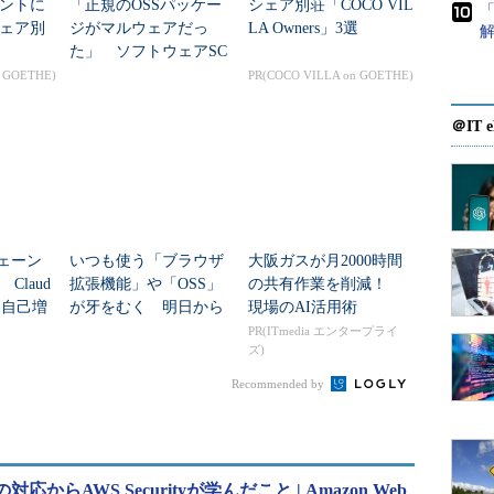
ントに
「正規のOSSパッケー
シェア別荘「COCO VIL
「
ェア別
ジがマルウェアだっ
LA Owners」3選
た」 ソフトウェアSC
攻撃対策2機能を追加、
n GOETHE)
PR(COCO VILLA on GOETHE)
Takumi byGMO
＠IT e
チェーン
いつも使う「ブラウザ
大阪ガスが月2000時間
Claud
拡張機能」や「OSS」
の共有作業を削減！
狙う自己増
が牙をむく 明日から
現場のAI活用術
正体
できる対策は？
PR(ITmedia エンタープライ
ズ)
Recommended by
らAWS Securityが学んだこと | Amazon Web