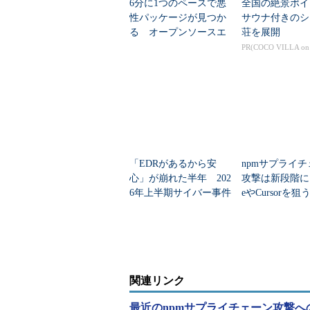
6分に1つのペースで悪
全国の絶景ポイ
性パッケージが見つか
サウナ付きのシ
る オープンソースエ
荘を展開
コシステムを狙う攻撃
PR(COCO VILLA o
の実態
「EDRがあるから安
npmサプライ
心」が崩れた半年 202
攻撃は新段階に 
6年上半期サイバー事件
eやCursorを
から見えた防御の限界
殖マルウェアの
関連リンク
最近のnpmサプライチェーン攻撃への対応か