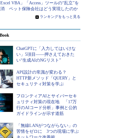
Excel VBA」「Access」ツールの“乱立”を
解消 ペット保険会社はどう実現したのか
»
ランキングをもっと見る
Book
ChatGPTに「入力してはいけな
い」5項目――押さえておきた
い“生成AIのNGリスト”
API設計の常識が変わる？
HTTP新メソッド「QUERY」と
セキュリティ対策を学ぶ
フロンティアAIとサイバーセキ
ュリティ対策の現在地 「17万
行のAIコード分析」事例と公的
ガイドラインが示す道筋
「無線LANがつながらない」の
苦情をゼロに 3つの現場に学ぶ
ネットワーク改善術