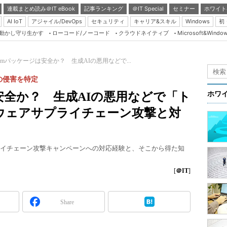
連載まとめ読み＠IT eBook
記事ランキング
＠IT Special
セミナー
ホワイト
AI IoT
アジャイル/DevOps
セキュリティ
キャリア&スキル
Windows
初
り動かし守り生かす
ローコード/ノーコード
クラウドネイティブ
Microsoft&Windo
Server & Storage
HTML5 + UX
pmパッケージは安全か？ 生成AIの悪用などで...
Smart & Social
の侵害を特定
Coding Edge
安全か？ 生成AIの悪用などで「ト
ホワ
Java Agile
ウェアサプライチェーン攻撃と対
Database Expert
Linux ＆ OSS
サプライチェーン攻撃キャンペーンへの対応経験と、そこから得た知
Master of IP Networ
Security & Trust
[
＠IT
]
Test & Tools
Share
Insider.NET
ブログ