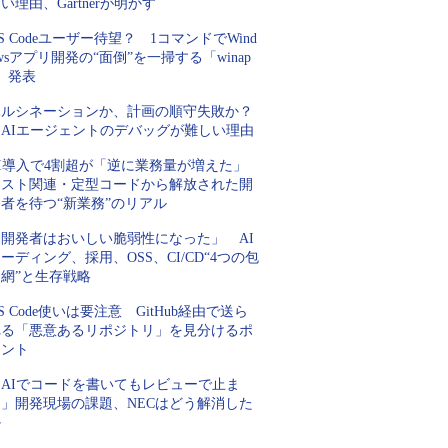
い理由、Gartnerが明かす
S Codeユーザー待望？ 1コマンドでWind
wsアプリ開発の“面倒”を一掃する「winap
」発表
ハルシネーションか、計画の順守失敗か？
AIエージェントのデバッグが難しい理由
AI導入で4割超が「逆に業務量が増えた」
テスト関連・定型コードから解放された開
者を待つ“新業務”のリアル
「開発者はおいしい脆弱性になった」 AI
ーディング、採用、OSS、CI/CD“4つの包
網”と生存戦略
S Code使いは要注意 GitHub経由で送ら
れる「悪意あるリポジトリ」を見分けるポ
イント
「AIでコードを書いてもレビューで止ま
る」開発現場の課題、NECはどう解消した
か