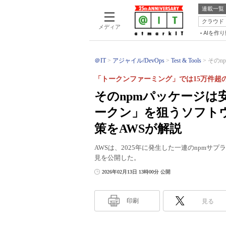
連載一覧
クラウド
メディア
AIを作
＠IT
アジャイル/DevOps
Test & Tools
そのn
「トークンファーミング」では15万件超
そのnpmパッケージは
ークン」を狙うソフト
策をAWSが解説
AWSは、2025年に発生した一連のnpm
見を公開した。
2026年02月13日 13時00分 公開
印刷
見る