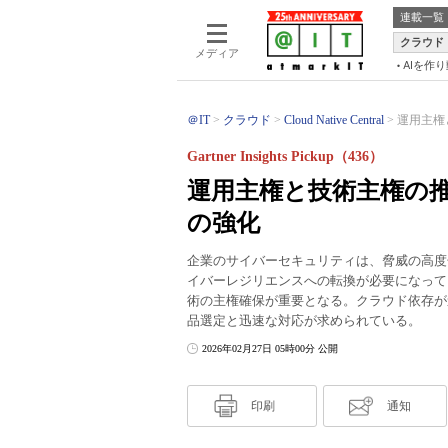
連載一覧
クラウド
メディア
AIを作
＠IT
クラウド
Cloud Native Central
運用主権
Gartner Insights Pickup（436）
運用主権と技術主権の
の強化
企業のサイバーセキュリティは、脅威の高度
イバーレジリエンスへの転換が必要になって
術の主権確保が重要となる。クラウド依存が
品選定と迅速な対応が求められている。
2026年02月27日 05時00分 公開
印刷
通知