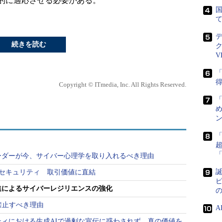
的に適応させる必要がある。
国
続きを読む
V
「
得
Copyright © ITmedia, Inc. All Rights Reserved.
め
ン
ーダーが今、サイバー心理学を取り入れるべき理由
誕
ーセキュリティ 取引価値に直結
ピ
進によるサイバーレジリエンスの強化
禁止すべき理由
ィにおける生成AIで過剰な宣伝に惑わされず、真の価値を