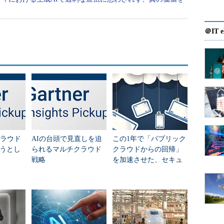
＠IT e
クラウド
AIの台頭で見直しを迫
この1年で「パブリック
うとし
られるマルチクラウド
クラウドからの回帰」
戦略
を加速させた、セキュ
リティだけでは語れな
い変化