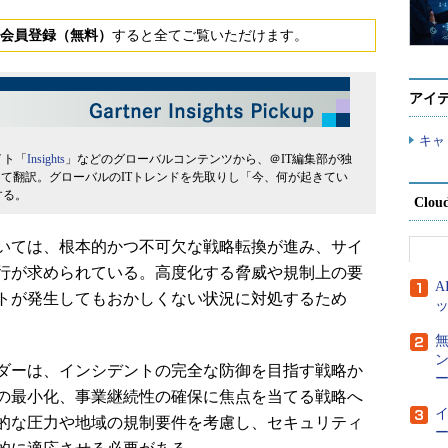
会員登録（無料）
すると全てご覧いただけます。
アイ
キャ
イト「
Insights
」などのグローバルコンテンツから、＠IT編集部が独
して翻訳。グローバルのITトレンドを先取りし「今、何が起きてい
する。
Clou
いては、根本的かつ不可欠な戦略転換が進み、サイ
行が求められている。高度化する脅威や規制上の要
トが発生してもおかしくない状況に対処するため
ダーは、インシデントの完全な防御を目指す戦略か
ー
の最小化、事業継続性の確保に焦点を当てる戦略へ
的な圧力や地域の規制要件を考慮し、セキュリティ
ー