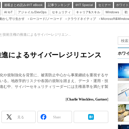
連載まとめ読み＠IT eBook
記事ランキング
＠IT Special
セミナー
ホワイト
AI IoT
アジャイル/DevOps
セキュリティ
キャリア&スキル
Windows
初
り動かし守り生かす
ローコード/ノーコード
クラウドネイティブ
Microsoft&Windo
Server & Storage
HTML5 + UX
と技術主権の推進によるサイバーレジリエン...
Smart & Social
Coding Edge
推進によるサイバーレジリエンス
ホワ
Java Agile
Database Expert
化や規制強化を背景に、被害防止中心から事業継続を重視するサ
Linux ＆ OSS
いる。地政学的リスクや各国の規制を踏まえ、データ・運用・技
進む中、サイバーセキュリティリーダーには主権基準を満たす製
Master of IP Networ
Security & Trust
[
Charlie Winckless, Gartner
]
Test & Tools
Insider.NET
見る
Share
ブログ