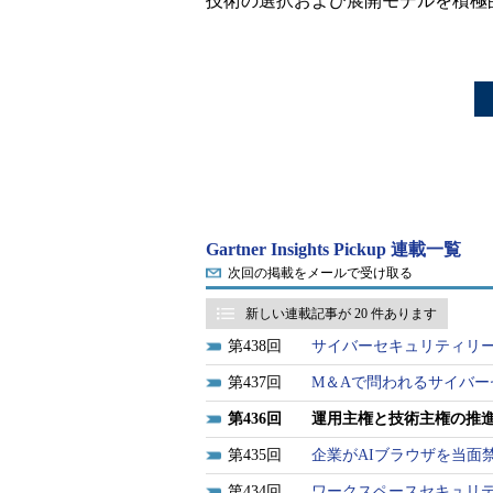
技術の選択および展開モデルを積極
Gartner Insights Pickup 連載一覧
次回の掲載をメールで受け取る
新しい連載記事が 20 件あります
438
サイバーセキュリティリ
437
M＆Aで問われるサイバ
436
運用主権と技術主権の推
435
企業がAIブラウザを当面
434
ワークスペースセキュリテ