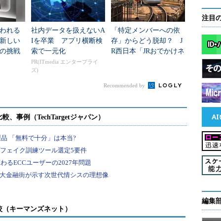
注目
われる
社内データを扱えないA
「特定メンバーへの依
新しい
Iを卒業 アプリ横断検
存」からどう脱却？ J
の挑戦
索で一元化
R西日本「JRおでかけネ
ット」を支えるインフ
PR(ITmedia エンタープライ
ズ)
ラ監視標準化のアプロ
ーチ
Recommended by
編集
較（キーマンズネット）