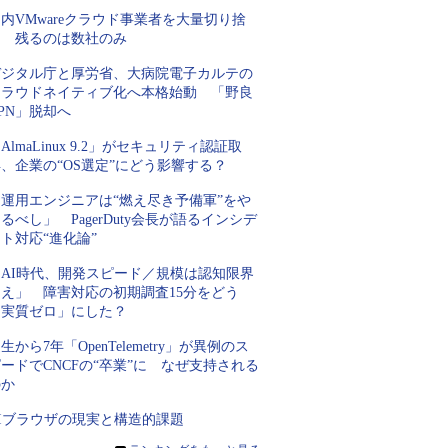
内VMwareクラウド事業者を大量切り捨
て 残るのは数社のみ
デジタル庁と厚労省、大病院電子カルテの
クラウドネイティブ化へ本格始動 「野良
PN」脱却へ
AlmaLinux 9.2」がセキュリティ認証取
、企業の“OS選定”にどう影響する？
「運用エンジニアは“燃え尽き予備軍”をや
るべし」 PagerDuty会長が語るインシデ
ト対応“進化論”
「AI時代、開発スピード／規模は認知限界
超え」 障害対応の初期調査15分をどう
「実質ゼロ」にした？
生から7年「OpenTelemetry」が異例のス
ードでCNCFの“卒業”に なぜ支持される
のか
AIブラウザの現実と構造的課題