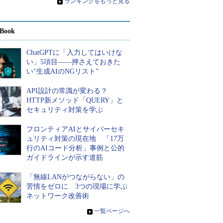
»
ランキングをもっと見る
Book
ChatGPTに「入力してはいけな
い」5項目――押さえておきた
い“生成AIのNGリスト”
API設計の常識が変わる？
HTTP新メソッド「QUERY」と
セキュリティ対策を学ぶ
フロンティアAIとサイバーセキ
ュリティ対策の現在地 「17万
行のAIコード分析」事例と公的
ガイドラインが示す道筋
「無線LANがつながらない」の
苦情をゼロに 3つの現場に学ぶ
ネットワーク改善術
»
一覧ページへ