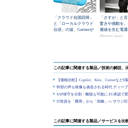
「クラウド自国回帰」
「さすが」と言
と「ローカルクラウド
驚きや感動を。
台頭」の波、Gartnerが
価値を生む電通
予測
PR(dentsu Japan)
この記事に関連する製品／サービスを比