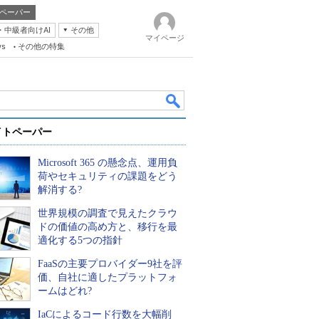
ペーパー
・中級者向けAI
その他
マイページ
ws
その他の特集
イトペーパー
Microsoft 365 の懸念点、運用負
荷やセキュリティの課題をどう
解消する?
世界規模の調査で見えたクラウ
k
ドの価値の高め方と、移行を最
適化する5つの指針
FaaSの主要プロバイダー9社を評
価、自社に適したプラットフォ
ームはどれ?
IaCによるコード行数を大幅削