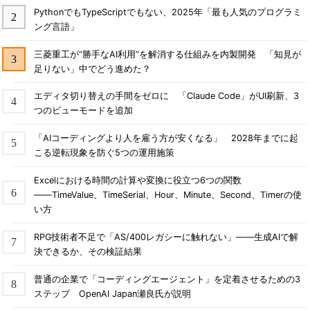
PythonでもTypeScriptでもない、2025年「最も人気のプログラミ
ング言語」
三菱重工が“勝手なAI利用”を解消する仕組みを内製開発 「知見が
足りない」中でどう進めた？
エディタ切り替えの手間をゼロに 「Claude Code」がUI刷新、3
つのビューモードを追加
「AIコーディングより人を雇う方が安くなる」 2028年までに起
こる逆転現象を防ぐ5つの運用施策
Excelにおける時間の計算や変換に役立つ6つの関数
――TimeValue、TimeSerial、Hour、Minute、Second、Timerの使
い方
RPG技術者不足で「AS/400レガシーに触れない」――生成AIで解
決できるか、その検証結果
普通の企業で「コーディングエージェント」を定着させるための3
ステップ OpenAI Japan瀬良氏が説明