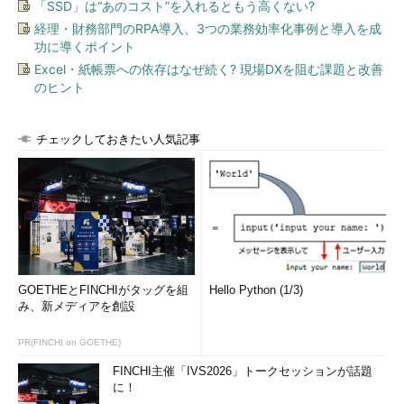
「SSD」は“あのコスト”を入れるともう高くない?
経理・財務部門のRPA導入、3つの業務効率化事例と導入を成
功に導くポイント
Excel・紙帳票への依存はなぜ続く? 現場DXを阻む課題と改善
のヒント
チェックしておきたい人気記事
GOETHEとFINCHIがタッグを組
Hello Python (1/3)
み、新メディアを創設
PR(FINCHI on GOETHE)
FINCHI主催「IVS2026」トークセッションが話題
に！