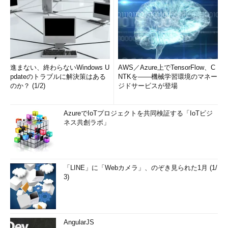
進まない、終わらないWindows U
AWS／Azure上でTensorFlow、C
pdateのトラブルに解決策はある
NTKを――機械学習環境のマネー
のか？ (1/2)
ジドサービスが登場
AzureでIoTプロジェクトを共同検証する「IoTビジ
ネス共創ラボ」
「LINE」に「Webカメラ」、のぞき見られた1月 (1/
3)
AngularJS