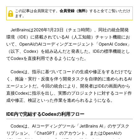
この記事は会員限定です。
会員登録（無料）
すると全てご覧いただけ
ます。
JetBrainsは2026年1月23日（チェコ時間）、同社の統合開発
環境（IDE）に搭載されているAI（人工知能）チャット機能にお
いて、OpenAIのAIコーディングエージェント「OpenAI Codex」
（以下、Codex）を組み込んだと発表した。IDEの標準機能とし
てCodexを直接利用できるようになった。
Codexは、指示に基づいてコードの生成や修正をするだけでな
く、推論・実行・反復を伴う開発タスクを自律的に進められるAI
エージェントだ。今回の統合により、開発者はIDEの画面内から
直接Codexに指示を出し、実際のプロジェクトに対するコード作
成や修正、検証といった作業を進められるようになる。
IDE内で完結するCodexの利用フロー
Codexは、AIコーディングツール「JetBrains AI」のサブスク
リプション、「ChatGPT」のアカウント、またはOpenAIの