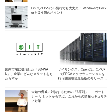
Linux／OSSに不慣れでも大丈夫！ WindowsでDock
erを扱う際のポイント
国内市場に登場した「SD-WA
ザイリンクス、OpenCL、C／C+
N」、企業にどんなメリットをも
+でFPGAアクセラレーションを
たらすか
行う開発環境最新版のリリースを
発表
未知の脅威に対抗するための「6原則」――ガート
ナー サミットから学ぶ、これからの情報セキュリテ
ィ対策