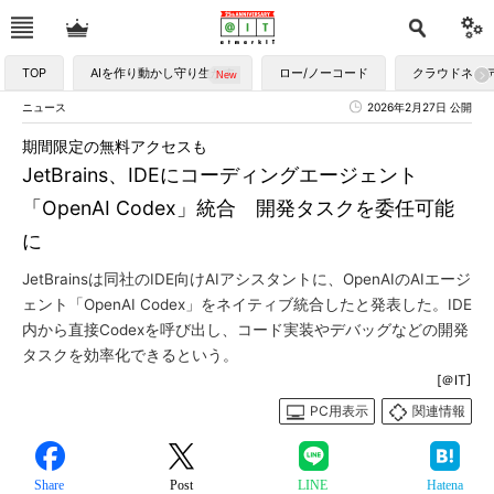
TOP
AIを作り動かし守り生かす
ロー/ノーコード
クラウドネイ
ニュース
2026年2月27日 公開
期間限定の無料アクセスも
JetBrains、IDEにコーディングエージェント
「OpenAI Codex」統合 開発タスクを委任可能
に
JetBrainsは同社のIDE向けAIアシスタントに、OpenAIのAIエージ
ェント「OpenAI Codex」をネイティブ統合したと発表した。IDE
内から直接Codexを呼び出し、コード実装やデバッグなどの開発
タスクを効率化できるという。
[＠IT]
PC用表示
関連情報
Share
Post
LINE
Hatena