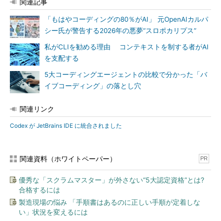
関連記事
「もはやコーディングの80％がAI」 元OpenAIカルパ
シー氏が警告する2026年の悪夢“スロポカリプス”
私がCLIを勧める理由 コンテキストを制する者がAI
を支配する
5大コーディングエージェントの比較で分かった「バ
イブコーディング」の落とし穴
関連リンク
Codex が JetBrains IDE に統合されました
関連資料（ホワイトペーパー）
PR
優秀な「スクラムマスター」が外さない“5大認定資格”とは?
合格するには
製造現場の悩み 「手順書はあるのに正しい手順が定着しな
い」状況を変えるには