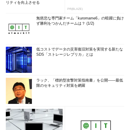
リティを向上させる
PR(BLAZE)
無慈悲な専門家チーム「kuromame6」の暗躍に負け
ず勝利をつかんだチームは？ (1/2)
低コストでデータの災害復旧対策を実現する新たな
SDS「ストレージレプリカ」とは
ラック、「標的型攻撃対策指南書」を公開――最低
限のセキュリティ対策を網羅