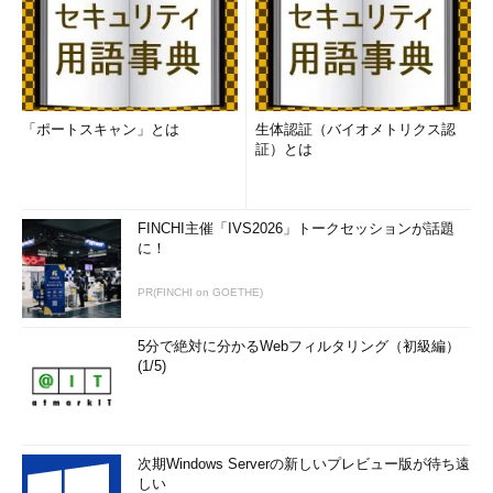
「ポートスキャン」とは
生体認証（バイオメトリクス認
証）とは
FINCHI主催「IVS2026」トークセッションが話題
に！
PR(FINCHI on GOETHE)
5分で絶対に分かるWebフィルタリング（初級編）
(1/5)
次期Windows Serverの新しいプレビュー版が待ち遠
しい