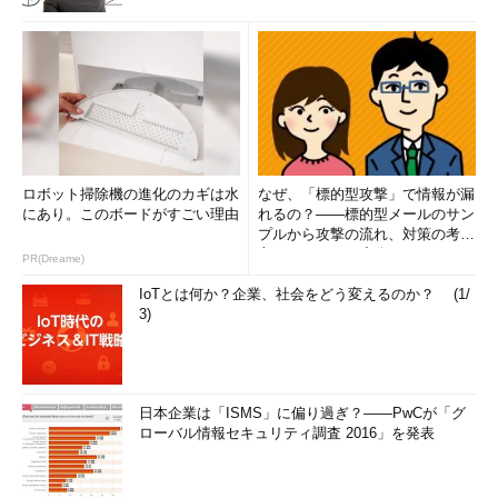
ロボット掃除機の進化のカギは水
なぜ、「標的型攻撃」で情報が漏
にあり。このボードがすごい理由
れるの？――標的型メールのサン
プルから攻撃の流れ、対策の考え
方まで、もう一度分かりやすく
PR(Dreame)
解...
IoTとは何か？企業、社会をどう変えるのか？ (1/
3)
日本企業は「ISMS」に偏り過ぎ？――PwCが「グ
ローバル情報セキュリティ調査 2016」を発表