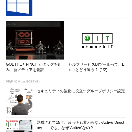
GOETHEとFINCHIがタッグを組
セルフサービスBIツールって、E
み、新メディアを創設
xcelとどう違う？ (1/2)
PR(FINCHI on GOETHE)
セキュリティの強化に役立つグループポリシー設定
熟成されて15年、昔も今も変わらないActive Direct
ory――でも、なぜ“Active”なの？