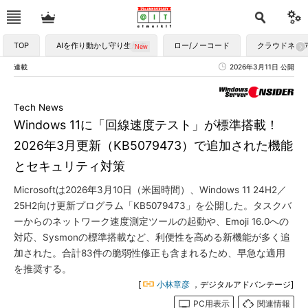
TOP
AIを作り動かし守り生かす
ロー/ノーコード
クラウドネイ
連載
2026年3月11日 公開
Tech News
Windows 11に「回線速度テスト」が標準搭載！
2026年3月更新（KB5079473）で追加された機能
とセキュリティ対策
Microsoftは2026年3月10日（米国時間）、Windows 11 24H2／
25H2向け更新プログラム「KB5079473」を公開した。タスクバ
ーからのネットワーク速度測定ツールの起動や、Emoji 16.0への
対応、Sysmonの標準搭載など、利便性を高める新機能が多く追
加された。合計83件の脆弱性修正も含まれるため、早急な適用
を推奨する。
[
小林章彦
，デジタルアドバンテージ]
PC用表示
関連情報