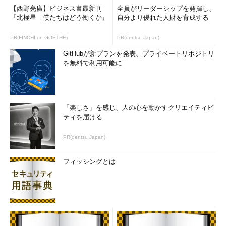
【西野亮廣】ビジネス書最新刊
全員がリーダーシップを発揮し、
『北極星 僕たちはどう働くか』
自分より優れた人財を育成する
PR(FINCHI on GOETHE)
PR(dentsu Japan)
GitHubが新プランを発表、プライベートリポジトリ
を無料で利用可能に
「楽しさ」を感じ、人の心を動かすクリエイティビ
ティを届ける
PR(dentsu Japan)
フィッシングとは