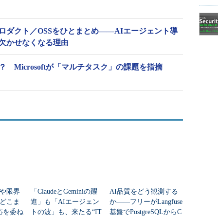
主要プロダクト／OSSをひとまとめ――AIエージェント導
yが欠かせなくなる理由
 Microsoftが「マルチタスク」の課題を指摘
はや限界
「ClaudeとGeminiの躍
AI品質をどう観測する
どこま
進」も「AIエージェン
か――フリーがLangfuse
応を委ね
トの波」も、来たる“IT
基盤でPostgreSQLからC