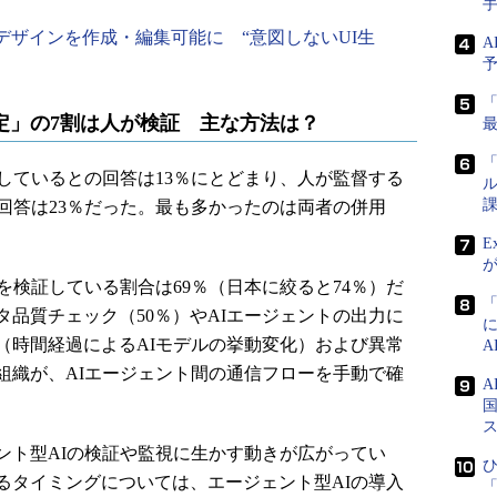
」でデザインを作成・編集可能に “意図しないUI生
A
定」の7割は人が検証 主な方法は？
「
しているとの回答は13％にとどまり、人が監督する
ル
課
回答は23％だった。最も多かったのは両者の併用
E
検証している割合は69％（日本に絞ると74％）だ
品質チェック（50％）やAIエージェントの出力に
（時間経過によるAIモデルの挙動変化）および異常
の組織が、AIエージェント間の通信フローを手動で確
国
ト型AIの検証や監視に生かす動きが広がってい
ひ
るタイミングについては、エージェント型AIの導入
「