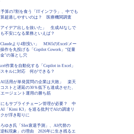
手
I予算の7割を食う「ITインフラ」、中でも
予算超過しやすいのは？ 医療機関調査
「アイデア出しを抜いた」 生成AIなしで
最も不安になる業務といえば？
Claudeより4割安い」 M365のExcel/メー
操作を丸投げる「Copilot Cowork」“従量
金”の落とし穴
xcel作業を自動化する「Copilot in Excel」
がスキルに対応 何ができる？
「AI活用が単発質問の企業は大敗」 楽天
にコストと遅延の30％低下も達成させた、
AIエージェント運用の勝ち筋
AIにもサプライチェーン管理が必要？ 中
AI「Kimi K3」を巡る批判でAIの調達リ
スクが浮き彫りに
ろゆき氏「SIer衰退予測」、AI代替の
逆転現象」の理由 2026年に生き残るエ