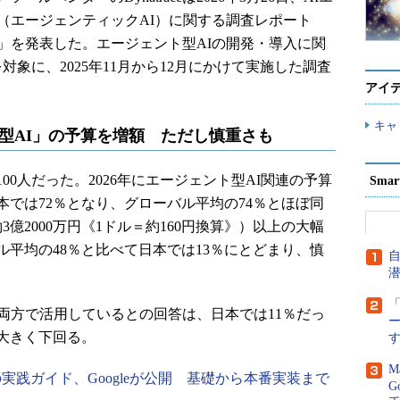
（エージェンティックAI）に関する調査レポート
動向」を発表した。エージェント型AIの開発・導入に関
対象に、2025年11月から12月にかけて実施した調査
アイ
キャ
型AI」の予算を増額 ただし慎重さも
0人だった。2026年にエージェント型AI関連の予算
Sma
では72％となり、グローバル平均の74％とほぼ同
3億2000万円《1ドル＝約160円換算》）以上の大幅
平均の48％と比べて日本では13％にとどまり、慎
「
両方で活用しているとの回答は、日本では11％だっ
大きく下回る。
M
実践ガイド、Googleが公開 基礎から本番実装まで
G