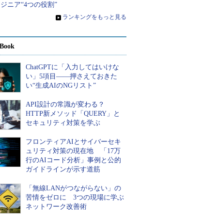
ジニア“4つの役割”
»
ランキングをもっと見る
Book
ChatGPTに「入力してはいけな
い」5項目――押さえておきた
い“生成AIのNGリスト”
API設計の常識が変わる？
HTTP新メソッド「QUERY」と
セキュリティ対策を学ぶ
フロンティアAIとサイバーセキ
ュリティ対策の現在地 「17万
行のAIコード分析」事例と公的
ガイドラインが示す道筋
「無線LANがつながらない」の
苦情をゼロに 3つの現場に学ぶ
ネットワーク改善術