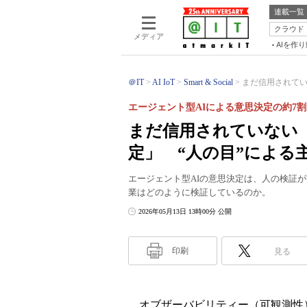
連載一覧
クラウド
メディア
AIを作
＠IT
AI IoT
Smart & Social
まだ信用されてい
エージェント型AIによる意思決定の約7
まだ信用されていない
定」 “人の目”による
エージェント型AIの意思決定は、人の検証が前
業はどのように検証しているのか。
2026年05月13日 13時00分 公開
印刷
見る
オブザーバビリティー（可観測性）ツール