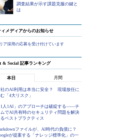
調査結果が示す課題克服の鍵と
は
ティメディアからのお知らせ
リア採用の応募を受け付けています
rt & Social 記事ランキング
月間
本日
自社のAI利用は本当に安全？ 現場放任に
潜む「4大リスク」
1人1AI」のアプローチは破綻する――チ
ームでAI共有時のセキュリティ問題を解決
するベストプラクティス
arkdownファイルが、AI時代の負債に？
oogleが提案する「ナレッジ標準化」の一