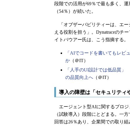
段階での活用が69％で最も多く、運
（54％）が続いた。
「オブザーバビリティーは、エージ
える役割を担う」。Dynatrace
イトバウアー氏は、こう指摘する。
「AIでコードを書いてもレビ
か
（＠IT）
「人手のUI設計では低品質」
の品質向上へ
（＠IT）
導入の障壁は「セキュリティ
エージェント型AIに関するプロジェ
（試験導入）段階にとどまる。一方
回答は26％あり、企業間での取り