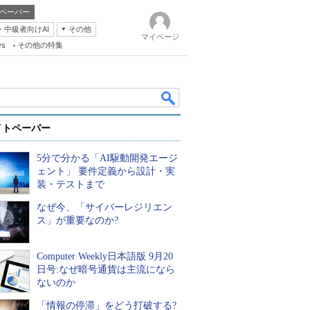
ペーパー
・中級者向けAI
その他
マイページ
ws
その他の特集
イトペーパー
5分で分かる「AI駆動開発エージ
ェント」 要件定義から設計・実
装・テストまで
なぜ今、「サイバーレジリエン
k
ス」が重要なのか?
Computer Weekly日本語版 9月20
日号:なぜ暗号通貨は主流になら
ないのか
「情報の停滞」をどう打破する?