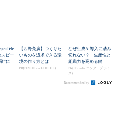
るか
運用の変化”の序章に過
lickHouseに移行した理
ぎない？
由
nTele
【西野亮廣】つくりた
なぜ生成AI導入に踏み
例のスピー
いものを追求できる環
切れない？ 生産性と
卒業”に
境の作り方とは
組織力を高める鍵
のか
PR(FINCHI on GOETHE)
PR(ITmedia エンタープライ
ズ)
Recommended by