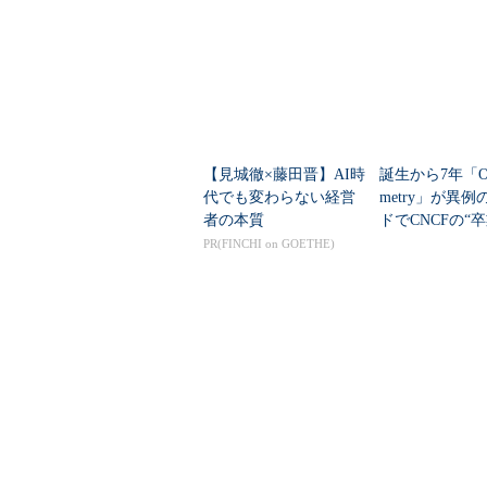
「エンジニアの能力を
る”決断ができ
拡張できるか」
【見城徹×藤田晋】AI時
誕生から7年「Ope
代でも変わらない経営
metry」が異
者の本質
ドでCNCFの“
なぜ支持される
PR(FINCHI on GOETHE)
関連リンク
プレスリリース