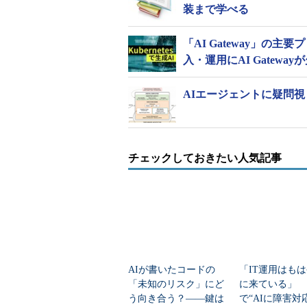
装まで学べる
「AI Gateway」の
入・運用にAI Gatewa
AIエージェントに疑問視？
チェックしておきたい人気記事
AIが書いたコードの
「IT運用はも
「未知のリスク」にど
に来ている」 
う向き合う？――鍵は
で“AIに障害対