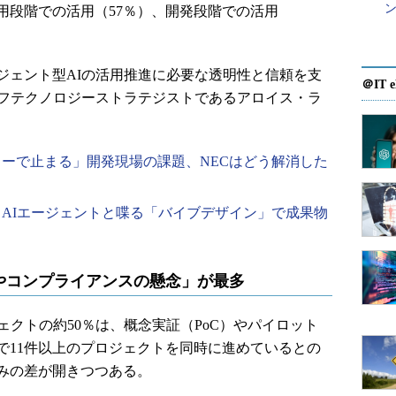
ン
用段階での活用（57％）、開発段階での活用
ェント型AIの活用推進に必要な透明性と信頼を支
＠IT e
のチーフテクノロジーストラテジストであるアロイス・ラ
ューで止まる」開発現場の課題、NECはどう解消した
 AIエージェントと喋る「バイブデザイン」で成果物
やコンプライアンスの懸念」が最多
クトの約50％は、概念実証（PoC）やパイロット
で11件以上のプロジェクトを同時に進めているとの
組みの差が開きつつある。