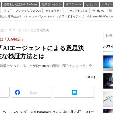
連載まとめ読み＠IT eBook
記事ランキング
＠IT Special
セミナー
ホワイト
AI IoT
アジャイル/DevOps
セキュリティ
キャリア&スキル
Windows
初
り動かし守り生かす
ローコード/ノーコード
クラウドネイティブ
Microsoft&Windo
Server & Storage
HTML5 + UX
ない「AIエージェントによる意思決...
Smart & Social
割は「人が検証」
Coding Edge
「AIエージェントによる意思決
ホワ
Java Agile
主な検証方法とは
Database Expert
提となっていることがDynatraceの調査で明らかになった。企
Linux ＆ OSS
Master of IP Networ
[
＠IT
]
Security & Trust
Share
Test & Tools
Insider.NET
ブログ
ベンダーのDynatraceは2026年3月26日、AIエ