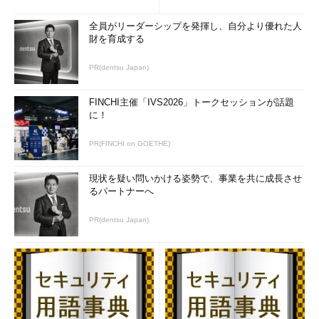
全員がリーダーシップを発揮し、自分より優れた人
財を育成する
PR(dentsu Japan)
FINCHI主催「IVS2026」トークセッションが話題
に！
PR(FINCHI on GOETHE)
現状を疑い問いかける姿勢で、事業を共に成長させ
るパートナーへ
PR(dentsu Japan)