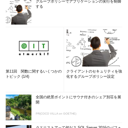
グループポリシーでアプリケーションの実行を制御
する
第11回 関数に関するいくつかの
クライアントのセキュリティを強
トピック (1/4)
化するグループポリシー設定
全国の絶景ポイントにサウナ付きのシェア別荘を展
開
PR(COCO VILLA on GOETHE)
クエリストアって何だ？ SQL Server 2016のパフォ