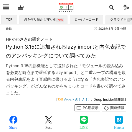
TOP
AIを作り動かし守り生かす
ロー/ノーコード
クラウドネイ
連載
2026年5月19日 公開
HPかわさきの研究ノート
Python 3.15に追加されるlazy importと内包表記で
のアンパッキングについて調べてみた
Python 3.15の新機能として追加された「モジュールの読み込み
を必要な時点まで遅延するlazy import」と二重ループの構造を取
る内包表記をより直感的に書けるようになる「内包表記でのアン
パッキング」がどんなものかをちょっとコードを書いて調べてみ
ました。
[
かわさきしんじ
，Deep Insider編集部]
PC用表示
関連情報
Share
Post
LINE
Hatena