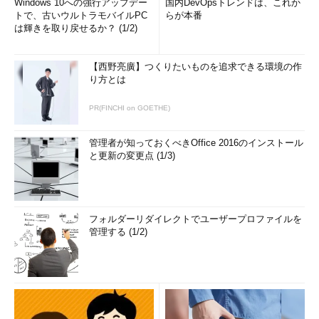
Windows 10への強行アップデー
国内DevOpsトレンドは、これか
トで、古いウルトラモバイルPC
らが本番
は輝きを取り戻せるか？ (1/2)
【西野亮廣】つくりたいものを追求できる環境の作
り方とは
PR(FINCHI on GOETHE)
管理者が知っておくべきOffice 2016のインストール
と更新の変更点 (1/3)
フォルダーリダイレクトでユーザープロファイルを
管理する (1/2)