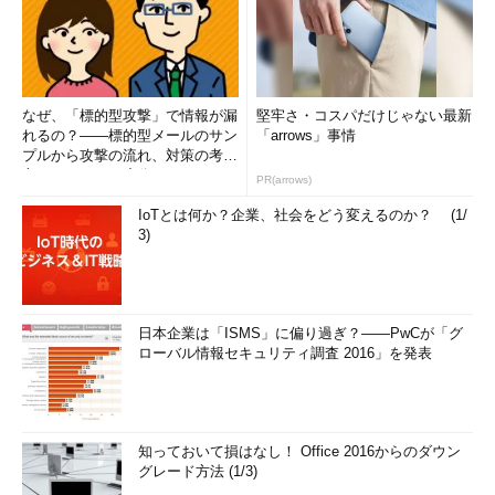
なぜ、「標的型攻撃」で情報が漏
堅牢さ・コスパだけじゃない最新
れるの？――標的型メールのサン
「arrows」事情
プルから攻撃の流れ、対策の考え
方まで、もう一度分かりやすく
PR(arrows)
解...
IoTとは何か？企業、社会をどう変えるのか？ (1/
3)
日本企業は「ISMS」に偏り過ぎ？――PwCが「グ
ローバル情報セキュリティ調査 2016」を発表
知っておいて損はなし！ Office 2016からのダウン
グレード方法 (1/3)