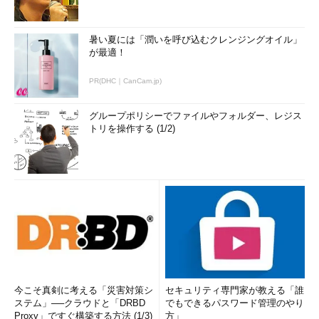
暑い夏には「潤いを呼び込むクレンジングオイル」
が最適！
PR(DHC｜CanCam.jp)
グループポリシーでファイルやフォルダー、レジス
トリを操作する (1/2)
今こそ真剣に考える「災害対策シ
セキュリティ専門家が教える「誰
ステム」──クラウドと「DRBD
でもできるパスワード管理のやり
Proxy」ですぐ構築する方法 (1/3)
方」