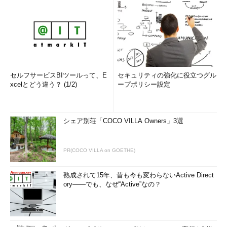
セルフサービスBIツールって、E
セキュリティの強化に役立つグル
xcelとどう違う？ (1/2)
ープポリシー設定
シェア別荘「COCO VILLA Owners」3選
PR(COCO VILLA on GOETHE)
熟成されて15年、昔も今も変わらないActive Direct
ory――でも、なぜ“Active”なの？