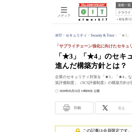
連載一覧
クラウド
メディア
AIを作
＠IT
セキュリティ
Security & Trust
「★3」
「サプライチェーン強化に向けたセキュ
「★3」「★4」のセキ
進んだ構築方針とは？
企業のセキュリティ対策を「★3」「★4」
策評価制度」（SCS評価制度）の構築方針
2026年05月21日 13時00分 公開
印刷
見る
この記事は会員限定です。