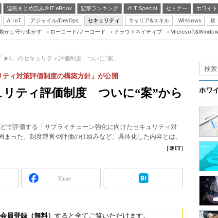
連載まとめ読み＠IT eBook
記事ランキング
＠IT Special
セミナー
ホワイト
AI IoT
アジャイル/DevOps
セキュリティ
キャリア&スキル
Windows
初
り動かし守り生かす
ローコード/ノーコード
クラウドネイティブ
Microsoft&Windo
Server & Storage
HTML5 + UX
「★4」のセキュリティ評価制度 ついに“案...
Smart & Social
リティ対策評価制度の構築方針」が公開
Coding Edge
ュリティ評価制度 ついに“案”から
ホワ
Java Agile
Database Expert
などで評価する「サプライチェーン強化に向けたセキュリティ対
Linux ＆ OSS
が固まった。制度運営や評価の仕組みなど、具体化した内容とは。
Master of IP Networ
[
＠IT
]
Security & Trust
Share
Test & Tools
Insider.NET
ブログ
会員登録（無料）
すると全てご覧いただけます。