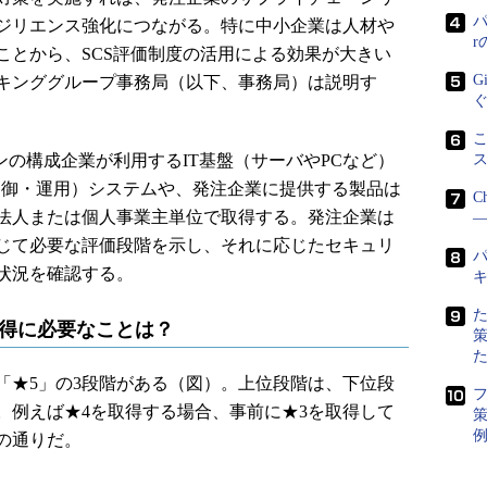
パ
ジリエンス強化につながる。特に中小企業は人材や
ことから、SCS評価制度の活用による効果が大きい
G
キンググループ事務局（以下、事務局）は説明す
こ
の構成企業が利用するIT基盤（サーバやPCなど）
制御・運用）システムや、発注企業に提供する製品は
C
法人または個人事業主単位で取得する。発注企業は
―
じて必要な評価段階を示し、それに応じたセキュリ
パ
状況を確認する。
取得に必要なことは？
「★5」の3段階がある（図）。上位段階は、下位段
。例えば★4を取得する場合、事前に★3を取得して
策
の通りだ。