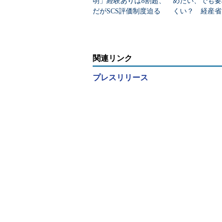
明」経験ありは8割超、
めたい、でも要
だがSCS評価制度迫る
くい？ 経産省
も“SaaS把握率”は2割未
評価制度」で直
満
板挟みの現実
関連リンク
プレスリリース