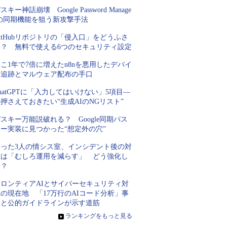
スキー神話崩壊 Google Password Manage
rの同期機能を狙う新攻撃手法
itHubリポジトリの「侵入口」をどうふさ
ぐ？ 無料で使える6つのセキュリティ設定
こ1年で7倍に増えたn8nを悪用したデバイ
ス追跡とマルウェア配布の手口
hatGPTに「入力してはいけない」5項目―
押さえておきたい“生成AIのNGリスト”
スキー万能説破れる？ Google同期パス
キー実装に見つかった“想定外の穴”
たった3人の情シス室、インシデント後の対
策は「むしろ運用を減らす」 どう強化し
た？
フロンティアAIとサイバーセキュリティ対
の現在地 「17万行のAIコード分析」事
例と公的ガイドラインが示す道筋
»
ランキングをもっと見る