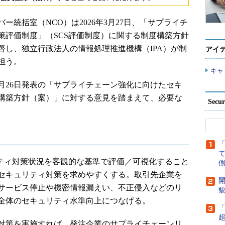
統括室（NCO）は2026年3月27日、「サプライチ
策評価制度」（SCS評価制度）に関する制度構築方針
督し、独立行政法人の情報処理推進機構（IPA）が制
アイ
担う。
キャ
2月26日発表の「サプライチェーン強化に向けたセキ
構築方針（案）」に対する意見を踏まえて、必要な
Secu
ティ対策状況を客観的な基準で評価／可視化すること
側
セキュリティ対策を求めやすくする。取引先企業を
開
サービス停止や機密情報漏えい、不正侵入などのリ
貌
全体のセキュリティ水準向上につなげる。
対策を実施すれば、発注企業のサプライチェーンリ