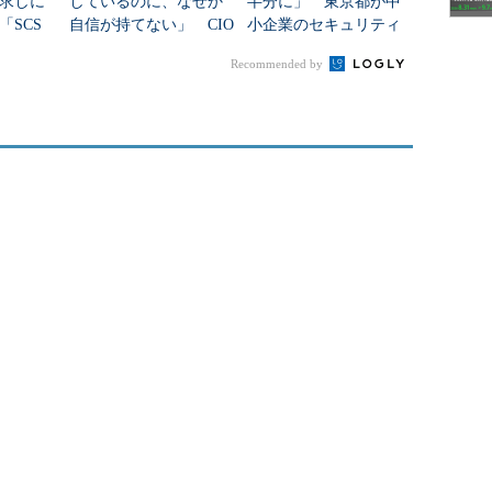
求しに
しているのに、なぜか
半分に」 東京都が中
「SCS
自信が持てない」 CIO
小企業のセキュリティ
面する
の“悩みの正体”と打開
対策助成金の申請を受
Recommended by
策
け付け