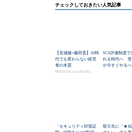
チェックしておきたい人気記事
【見城徹×藤田晋】AI時
SCS評価制度
代でも変わらない経営
れる時代へ 受
者の本質
が今すぐやるべ
バー対策
PR(FINCHI on GOETHE)
「セキュリティ対策証
取引先に「★4