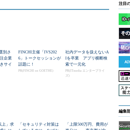
注目
で選別さ
FINCHI主催「IVS202
社内データを扱えないA
注企業
6」トークセッションが
Iを卒業 アプリ横断検
きサイ
話題に！
索で一元化
PR(FINCHI on GOETHE)
PR(ITmedia エンタープライ
ズ)
編集
以上」求
「セキュリティ対策は
「上限500万円、費用が