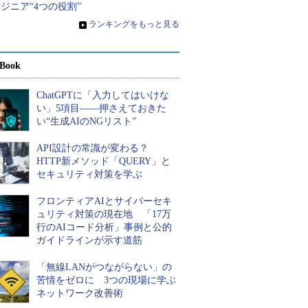
ジニア“4つの役割”
»
ランキングをもっと見る
Book
ChatGPTに「入力してはいけな
い」5項目――押さえておきた
い“生成AIのNGリスト”
API設計の常識が変わる？
HTTP新メソッド「QUERY」と
セキュリティ対策を学ぶ
フロンティアAIとサイバーセキ
ュリティ対策の現在地 「17万
行のAIコード分析」事例と公的
ガイドラインが示す道筋
「無線LANがつながらない」の
苦情をゼロに 3つの現場に学ぶ
ネットワーク改善術