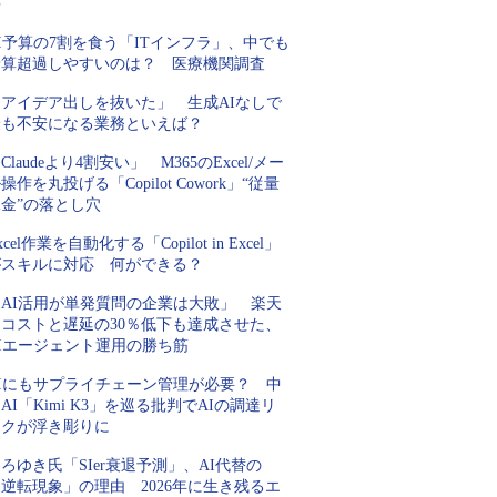
手
I予算の7割を食う「ITインフラ」、中でも
予算超過しやすいのは？ 医療機関調査
「アイデア出しを抜いた」 生成AIなしで
最も不安になる業務といえば？
Claudeより4割安い」 M365のExcel/メー
操作を丸投げる「Copilot Cowork」“従量
金”の落とし穴
xcel作業を自動化する「Copilot in Excel」
がスキルに対応 何ができる？
「AI活用が単発質問の企業は大敗」 楽天
にコストと遅延の30％低下も達成させた、
AIエージェント運用の勝ち筋
AIにもサプライチェーン管理が必要？ 中
AI「Kimi K3」を巡る批判でAIの調達リ
スクが浮き彫りに
ろゆき氏「SIer衰退予測」、AI代替の
逆転現象」の理由 2026年に生き残るエ