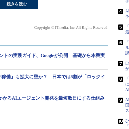
続きを読む
A
Copyright © ITmedia, Inc. All Rights Reserved.
「
ル
課
ントの実践ガイド、Googleが公開 基礎から本番実
E
割が稼働」も拡大に壁か？ 日本では8割が「ロックイ
間かかるAIエージェント開発を最短数日にする仕組み
国
ひ
「