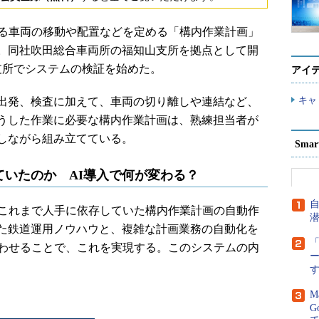
る車両の移動や配置などを定める「構内作業計画」
。同社吹田総合車両所の福知山支所を拠点として開
同支所でシステムの検証を始めた。
アイ
キャ
出発、検査に加えて、車両の切り離しや連結など、
うした作業に必要な構内作業計画は、熟練担当者が
しながら組み立てている。
Sma
いたのか AI導入で何が変わる？
これまで人手に依存していた構内作業計画の自動作
た鉄道運用ノウハウと、複雑な計画業務の自動化を
「
合わせることで、これを実現する。このシステムの内
M
G