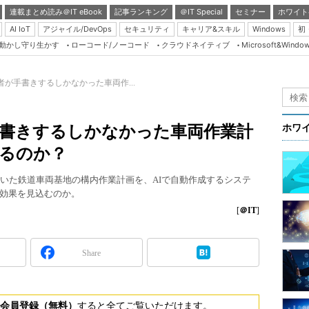
連載まとめ読み＠IT eBook
記事ランキング
＠IT Special
セミナー
ホワイト
AI IoT
アジャイル/DevOps
セキュリティ
キャリア&スキル
Windows
初
り動かし守り生かす
ローコード/ノーコード
クラウドネイティブ
Microsoft&Windo
Server & Storage
HTML5 + UX
者が手書きするしかなかった車両作...
Smart & Social
Coding Edge
手書きするしかなかった車両作業計
ホワ
Java Agile
するのか？
Database Expert
ていた鉄道車両基地の構内作業計画を、AIで自動作成するシステ
Linux ＆ OSS
効果を見込むのか。
Master of IP Networ
[
＠IT
]
Security & Trust
Share
Test & Tools
Insider.NET
ブログ
会員登録（無料）
すると全てご覧いただけます。