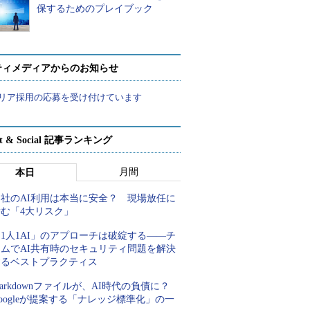
保するためのプレイブック
ティメディアからのお知らせ
リア採用の応募を受け付けています
rt & Social 記事ランキング
月間
本日
自社のAI利用は本当に安全？ 現場放任に
潜む「4大リスク」
1人1AI」のアプローチは破綻する――チ
ームでAI共有時のセキュリティ問題を解決
するベストプラクティス
arkdownファイルが、AI時代の負債に？
oogleが提案する「ナレッジ標準化」の一