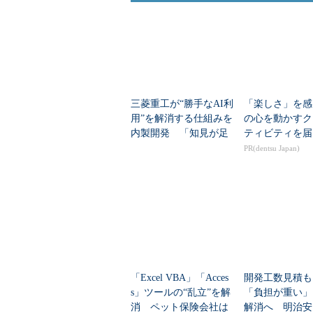
三菱重工が“勝手なAI利
「楽しさ」を感
用”を解消する仕組みを
の心を動かすク
内製開発 「知見が足
ティビティを届
りない」中でどう進め
PR(dentsu Japan)
た？
「Excel VBA」「Acces
開発工数見積も
s」ツールの“乱立”を解
「負担が重い」
消 ペット保険会社は
解消へ 明治安