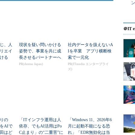
ン
＠IT e
じ、人
現状を疑い問いかける
社内データを扱えないA
リエイ
姿勢で、事業を共に成
Iを卒業 アプリ横断検
ける
長させるパートナーへ
索で一元化
PR(dentsu Japan)
PR(ITmedia エンタープライ
ズ)
りの
「ITインフラ運用は人
「Windows 11、2026年6
をAIで
依存、でもAI活用はPo
月に起動不能になる恐
田はど
C止まり」の“二重苦”に
れ」「EDR無効化は当