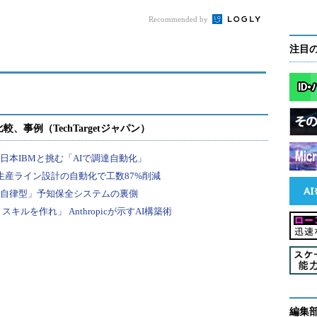
キンドリルが打開策
たり前」 いま見直す
Recommended by
べきIT運用
注目
編集