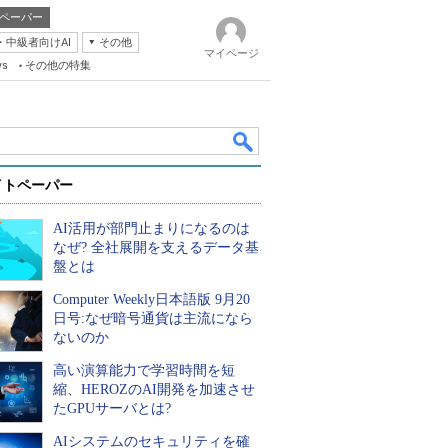
ペーパー
・中級者向けAI
その他
マイページ
ws
その他の特集
イトペーパー
AI活用が部門止まりになるのは
なぜ? 全社展開を支えるデータ基
盤とは
Computer Weekly日本語版 9月20
k
日号:なぜ暗号通貨は主流になら
ないのか
高い演算能力で学習時間を短
縮、HEROZのAI開発を加速させ
たGPUサーバとは?
AIシステムのセキュリティを確