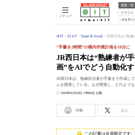
連載一覧
クラウド
メディア
AIを作
＠IT
AI IoT
Smart & Social
JR西日本は“熟練
“手書き2時間”の構内作業計画を10分に
JR西日本は“熟練者が
画”をAIでどう自動化
JR西日本は、熟練担当者が手書きで作成し
ムを開発している。なぜ開発し、どのような
2026年05月29日 17時00分 公開
印刷
見る
この記事は会員限定です。