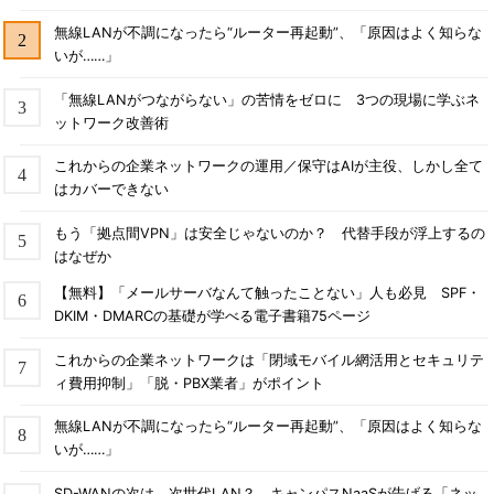
無線LANが不調になったら“ルーター再起動”、「原因はよく知らな
いが……」
「無線LANがつながらない」の苦情をゼロに 3つの現場に学ぶネ
ットワーク改善術
これからの企業ネットワークの運用／保守はAIが主役、しかし全て
はカバーできない
もう「拠点間VPN」は安全じゃないのか？ 代替手段が浮上するの
はなぜか
【無料】「メールサーバなんて触ったことない」人も必見 SPF・
DKIM・DMARCの基礎が学べる電子書籍75ページ
これからの企業ネットワークは「閉域モバイル網活用とセキュリテ
ィ費用抑制」「脱・PBX業者」がポイント
無線LANが不調になったら“ルーター再起動”、「原因はよく知らな
いが……」
SD-WANの次は、次世代LAN？ キャンパスNaaSが告げる「ネッ