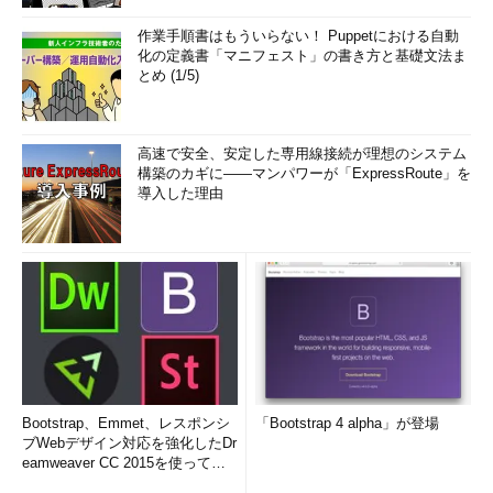
作業手順書はもういらない！ Puppetにおける自動
化の定義書「マニフェスト」の書き方と基礎文法ま
とめ (1/5)
高速で安全、安定した専用線接続が理想のシステム
構築のカギに――マンパワーが「ExpressRoute」を
導入した理由
Bootstrap、Emmet、レスポンシ
「Bootstrap 4 alpha」が登場
ブWebデザイン対応を強化したDr
eamweaver CC 2015を使って
み...