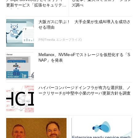
更新サービス「拡張セキュリティ
ズ調べ
更新プログ...
大阪ガスに学ぶ！ 大手企業が生成AI導入を成功さ
せる理由
PR(ITmedia エンタープライズ)
Mellanox、NVMe-oFでストレージを仮想化する「S
NAP」を発表
ハイパーコンバージドインフラが有力な選択肢、ノ
ークリサーチが中堅中小業のサーバ更新方針を調査