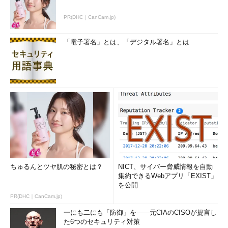
PR(DHC｜CanCam.jp)
「電子署名」とは、「デジタル署名」とは
ちゅるんとツヤ肌の秘密とは？
NICT、サイバー脅威情報を自動
集約できるWebアプリ「EXIST」
を公開
PR(DHC｜CanCam.jp)
一にも二にも「防御」を――元CIAのCISOが提言し
た6つのセキュリティ対策