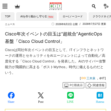
TOP
AIを作り動かし守り生かす
ロー/ノーコード
クラウドネイ
2026年7月27日 更新
ニュース
2026年6月2日 公開
Cisco年次イベントの目玉は“超統合”AgenticOps
基盤「Cisco Cloud Control」
Ciscoは同社年次イベントの目玉として、ITインフラとネットワ
ークの運用とセキュリティをAIエージェントによって自動化／高
度化する「Cisco Cloud Control」を発表した。AIのサイバー攻撃
能力が飛躍的に高まる「ポストMythos」時代に備えるものだと
いう。
[
三木泉
，＠IT]
PC用表示
関連情報
Share
Post
LINE
Hatena