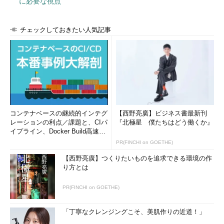
に必要な視点
チェックしておきたい人気記事
コンテナベースの継続的インテグ
【西野亮廣】ビジネス書最新刊
レーションの利点／課題と、CIパ
『北極星 僕たちはどう働くか』
イプライン、Docker Build高速化
のコツ (1/2...
PR(FINCHI on GOETHE)
【西野亮廣】つくりたいものを追求できる環境の作
り方とは
PR(FINCHI on GOETHE)
「丁寧なクレンジングこそ、美肌作りの近道！」