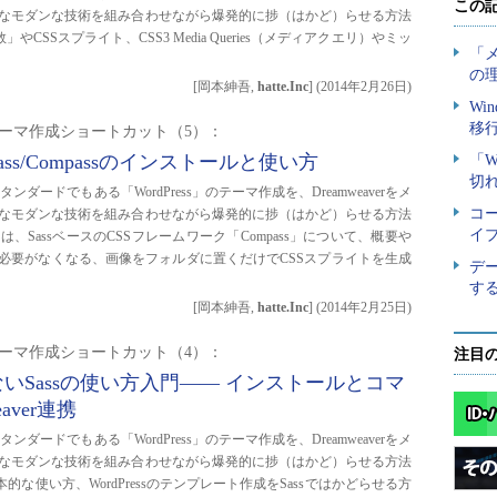
なモダンな技術を組み合わせながら爆発的に捗（はかど）らせる方法
やCSSスプライト、CSS3 Media Queries（メディアクエリ）やミッ
[岡本紳吾,
hatte.Inc
]
(
2014年2月26日
)
essテーマ作成ショートカット（5）：
ss/Compassのインストールと使い方
ンダードでもある「WordPress」のテーマ作成を、Dreamweaverをメ
なモダンな技術を組み合わせながら爆発的に捗（はかど）らせる方法
、SassベースのCSSフレームワーク「Compass」について、概要や
必要がなくなる、画像をフォルダに置くだけでCSSスプライトを生成
[岡本紳吾,
hatte.Inc
]
(
2014年2月25日
)
essテーマ作成ショートカット（4）：
注目
いSassの使い方入門―― インストールとコマ
aver連携
ンダードでもある「WordPress」のテーマ作成を、Dreamweaverをメ
なモダンな技術を組み合わせながら爆発的に捗（はかど）らせる方法
的な使い方、WordPressのテンプレート作成をSassではかどらせる方