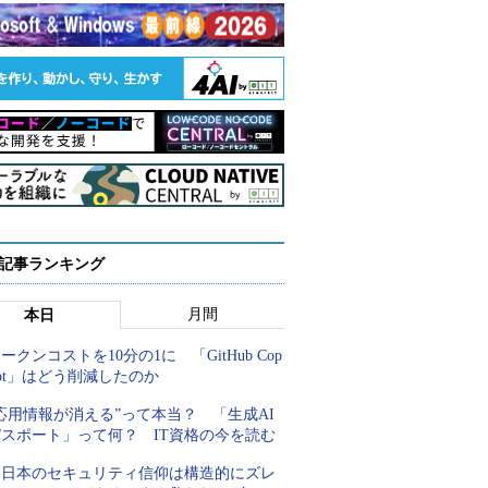
 記事ランキング
月間
本日
ークンコストを10分の1に 「GitHub Cop
lot」はどう削減したのか
応用情報が消える”って本当？ 「生成AI
パスポート」って何？ IT資格の今を読む
「日本のセキュリティ信仰は構造的にズレ