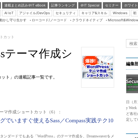
連載まとめ読み＠IT eBook
記事ランキング
＠IT Special
セミナー
ホワイト
AI IoT
アジャイル/DevOps
セキュリティ
キャリア&スキル
Windows
初
り動かし守り生かす
ローコード/ノーコード
クラウドネイティブ
Microsoft&Windo
Server & Storage
HTML5 + UX
ートカット
Smart & Social
ressテーマ作成シ
Coding Edge
Java Agile
編集
Database Expert
ートカット」の連載記事一覧です。
Linux ＆ OSS
Master of IP Networ
日（月
Security & Trust
y We
essテーマ作成ショートカット（6）：
Test & Tools
ど各社
グでいますぐ使えるSass／Compass実践テク10
定して
Insider.NET
ブログ
ンダードでもある「WordPress」のテーマ作成を、Dreamweaverをメ