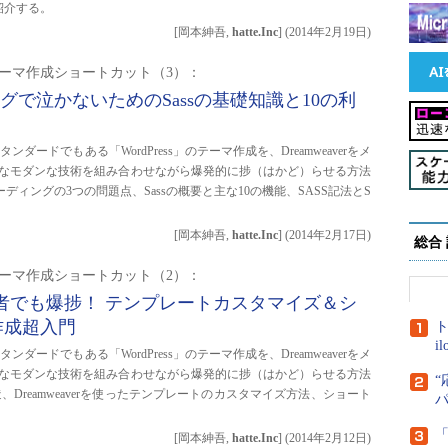
紹介する。
[岡本紳吾,
hatte.Inc
]
(
2014年2月19日
)
essテーマ作成ショートカット（3）：
ングで泣かないためのSassの基礎知識と10の利
ンダードでもある「WordPress」のテーマ作成を、Dreamweaverをメ
なモダンな技術を組み合わせながら爆発的に捗（はかど）らせる方法
ィングの3つの問題点、Sassの概要と主な10の機能、SASS記法とS
[岡本紳吾,
hatte.Inc
]
(
2014年2月17日
)
総合
essテーマ作成ショートカット（2）：
s初心者でも爆捗！ テンプレートカスタマイズ＆シ
作成超入門
ト
i
ンダードでもある「WordPress」のテーマ作成を、Dreamweaverをメ
なモダンな技術を組み合わせながら爆発的に捗（はかど）らせる方法
“
造、Dreamweaverを使ったテンプレートのカスタマイズ方法、ショート
[岡本紳吾,
hatte.Inc
]
(
2014年2月12日
)