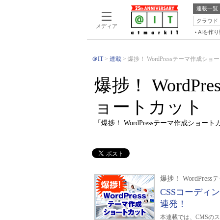
連載一覧
クラウド
メディア
AIを作
＠IT
連載
爆捗！ WordPressテーマ作成ショ
爆捗！ WordP
ョートカット
「爆捗！ WordPressテーマ作成ショ
爆捗！ WordPr
CSSコーディン
連発！
本連載では、CMSのスタ