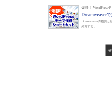
爆捗！ WordPr
Dreamweav
Dreamweaverの
紹介する。
＠