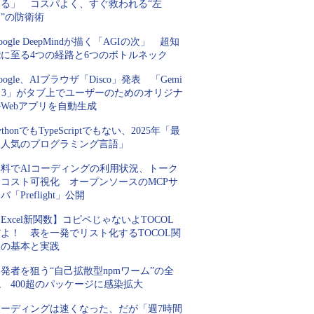
てる」 コスパよく、すぐ救われる“左
”の防衛術
oogle DeepMindが描く「AGIの次」 超知
能に至る4つの経路と6つのボトルネック
oogle、AIブラウザ「Disco」発表 「Gemi
i 3」がタブ上でユーザーのためのオリジナ
Webアプリを自動生成
ythonでもTypeScriptでもない、2025年「最
も人気のプログラミング言語」
無料でAIコーディングの利用状況、トーク
ンコスト可視化 オープンソースのMCPサ
バ「Preflight」公開
Excel新関数】コピペじゃないよTOCOL
よ！ 表を一発でリスト化するTOCOL関
数の基本と実践
発者を狙う“自己拡散型npmワーム”の全
 400超のパッケージに感染拡大
コーディングは速くなった、だが「週7時間