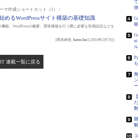
側
essテーマ作成ショートカット（1）：
erで始めるWordPressサイト構築の基礎知識
G
概要と新機能、WordPressの概要、環境構築を行う際に必要な初期設定などを
G
[岡本紳吾,
hatte.Inc
]
(
2014年2月7日
)
n
ル
P
IT 連載一覧に戻る
ー
【
だ
開
貌