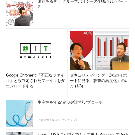
まだあるぞ！ グループポリシーの“鉄板”設定パート
2
Google Chromeで「不正なファイ
セキュリティベンダー2社のリポ
ル」と誤判定されたファイルをダ
ートに見る「攻撃の高度化」のい
ウンロードする
ま (1/3)
生産性を守る“定期健診”型アプローチ
PR(ITmedia エグゼクティブ)
Linux／OSSに不慣れでも大丈夫！ WindowsでDock