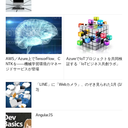
AWS／Azure上でTensorFlow、C
AzureでIoTプロジェクトを共同検
NTKを――機械学習環境のマネー
証する「IoTビジネス共創ラボ」
ジドサービスが登場
「LINE」に「Webカメラ」、のぞき見られた1月 (1/
3)
AngularJS