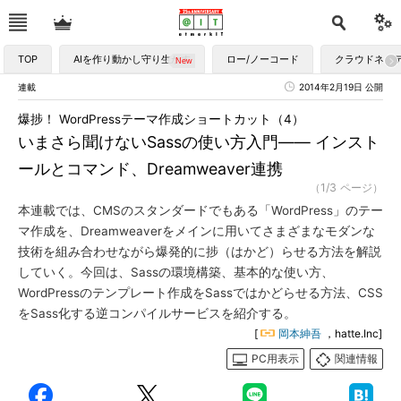
TOP
AIを作り動かし守り生かす
ロー/ノーコード
クラウドネイ
連載
2014年2月19日 公開
爆捗！ WordPressテーマ作成ショートカット（4）
いまさら聞けないSassの使い方入門―― インスト
ールとコマンド、Dreamweaver連携
（1/3 ページ）
本連載では、CMSのスタンダードでもある「WordPress」のテー
マ作成を、Dreamweaverをメインに用いてさまざまなモダンな
技術を組み合わせながら爆発的に捗（はかど）らせる方法を解説
していく。今回は、Sassの環境構築、基本的な使い方、
WordPressのテンプレート作成をSassではかどらせる方法、CSS
をSass化する逆コンパイルサービスを紹介する。
[
岡本紳吾
，hatte.Inc]
PC用表示
関連情報