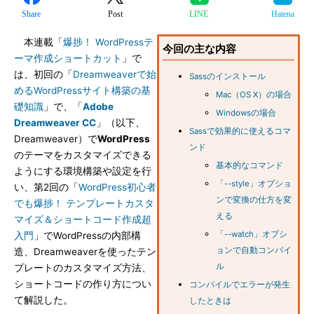
Share
Post
LINE
Hatena
本連載「
爆捗！ WordPressテ
今回の主な内容
ーマ作成ショートカット
」で
は、初回の「
Dreamweaverで始
Sassのインストール
めるWordPressサイト構築の基
Mac（OS X）の場合
礎知識
」で、「
Adobe
Windowsの場合
Dreamweaver CC
」（以下、
Sassで効果的に使えるコマ
Dreamweaver）で
WordPress
ンド
のテーマをカスタマイズできる
基本的なコマンド
ようにする環境構築や設定を行
「--style」オプショ
い、第2回の「
WordPress初心者
ンで変換の仕方を変
でも爆捗！ テンプレートカスタ
える
マイズ＆ショートコード作成超
「--watch」オプシ
入門
」でWordPressの内部構
ョンで自動コンパイ
造、Dreamweaverを使ったテン
ル
プレートのカスタマイズ方法、
ショートコードの作り方につい
コンパイルでエラーが発生
て解説した。
したときは