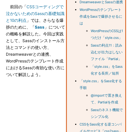
DreamweaverとSassの連携
前回の「
CSSコーディングで
WordPressのテンプレート
泣かないためのSassの基礎知識
作成をSassで爆捗させるに
と10の利点
」では、さらなる爆
は
捗のために、「
Sass
」について
WordPressのCSSは1
の概略を解説した。今回は実践
つだけ「style.css」
として、Sassのインストール方
Sassの利点11：読み
法とコマンドの使い方、
込むが出力はしない
Dreamweaverとの連携、
ファイル「Partial」
WordPressのテンプレート作成
「style.css」をSass
におけるSassの有効な使い方に
化する長所／短所
ついて解説しよう。
「style.css」をSass化する
手順
@importで置き換え
て、Partialを作成
Sassのネスト機能で
シンプル化
CSSをSass化する逆コンパ
イルサービス「css2sass」