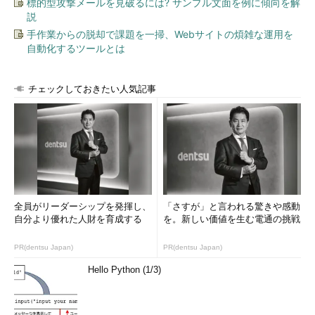
標的型攻撃メールを見破るには? サンプル文面を例に傾向を解
説
手作業からの脱却で課題を一掃、Webサイトの煩雑な運用を
自動化するツールとは
チェックしておきたい人気記事
全員がリーダーシップを発揮し、
「さすが」と言われる驚きや感動
自分より優れた人財を育成する
を。新しい価値を生む電通の挑戦
PR(dentsu Japan)
PR(dentsu Japan)
Hello Python (1/3)