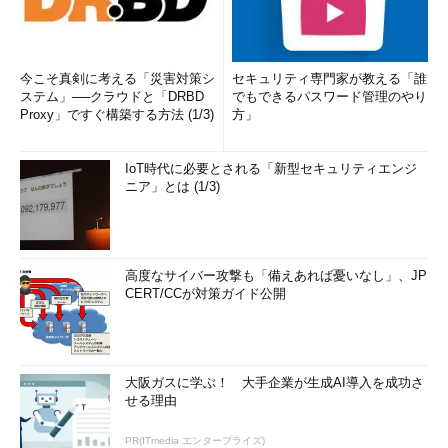
今こそ真剣に考える「災害対策シ
セキュリティ専門家が教える「誰
ステム」──クラウドと「DRBD
でもできるパスワード管理のやり
Proxy」ですぐ構築する方法 (1/3)
方」
IoT時代に必要とされる「新型セキュリティエンジ
ニア」とは (1/3)
高度なサイバー攻撃も「備えあれば憂いなし」、JP
CERT/CCが対策ガイド公開
大阪ガスに学ぶ！ 大手企業が生成AI導入を成功さ
せる理由
PR(ITmedia エンタープライズ)