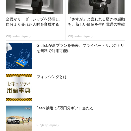
全員がリーダーシップを発揮し、
「さすが」と言われる驚きや感動
自分より優れた人財を育成する
を。新しい価値を生む電通の挑戦
PR(dentsu Japan)
PR(dentsu Japan)
GitHubが新プランを発表、プライベートリポジトリ
を無料で利用可能に
フィッシングとは
Jeep 抽選で3万円分ギフト当たる
PR(Jeep Japan)