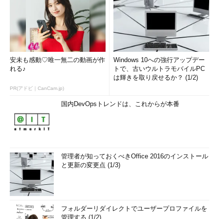
安未も感動♡唯一無二の動画が作
Windows 10への強行アップデー
れる♪
トで、古いウルトラモバイルPC
は輝きを取り戻せるか？ (1/2)
PR(アドビ｜CanCam.jp)
国内DevOpsトレンドは、これからが本番
管理者が知っておくべきOffice 2016のインストール
と更新の変更点 (1/3)
フォルダーリダイレクトでユーザープロファイルを
管理する (1/2)