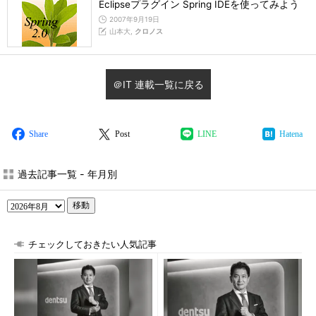
Eclipseプラグイン Spring IDEを使ってみよう
2007年9月19日
山本大,
クロノス
＠IT 連載一覧に戻る
Share
Post
LINE
Hatena
過去記事一覧 - 年月別
移動
チェックしておきたい人気記事