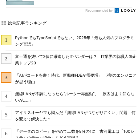
Recommended by
総合記事ランキング
PythonでもTypeScriptでもない、2025年「最も人気のプログラミ
ング言語」
富士通を抜いて2位に躍進したITベンダーは？ IT業界の就職人気企
業トップ20
「AIがコードを書く時代、新職種FDEが需要増」 7割のエンジニア
が思う理由
無線LANが不調になったら“ルーター再起動”、「原因はよく知らな
いが……」
アイリスオーヤマも悩んだ「無線LANがつながりにくい」問題 何
を変えて解決した？
「データのコピー」をやめて工数を8分の1に 古河電工は「100シ
ステムのデータ統合」をどう実現？