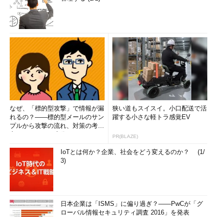
なぜ、「標的型攻撃」で情報が漏
狭い道もスイスイ。小口配送で活
れるの？――標的型メールのサン
躍する小さな軽トラ感覚EV
プルから攻撃の流れ、対策の考え
方まで、もう一度分かりやすく
PR(BLAZE)
解...
IoTとは何か？企業、社会をどう変えるのか？ (1/
3)
日本企業は「ISMS」に偏り過ぎ？――PwCが「グ
ローバル情報セキュリティ調査 2016」を発表