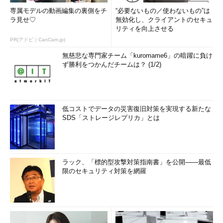
専属モデルの動画編集の裏側をチ
“必要ないもの／使わないもの”は
ラ見せ♡
無効化し、クライアントのセキュ
リティを向上させる
PR(アドビ｜CanCam.jp)
無慈悲な専門家チーム「kuromame6」の暗躍に負け
ず勝利をつかんだチームは？ (1/2)
低コストでデータの災害復旧対策を実現する新たな
SDS「ストレージレプリカ」とは
ラック、「標的型攻撃対策指南書」を公開――最低
限のセキュリティ対策を網羅